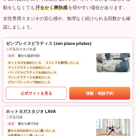
動をしなくても
汗をかく爽快感
を得やすい場合があります。
女性専用スタジオの安心感や、無理なく続けられる回数かも確
認しましょう。
ゼンプレイスピラティス (zen place pilates)
二子玉川スタジオ店
ヨガ
駅から徒歩15分
ホットヨガを始めたい人
ストレスを解消したい人
マットピラティスを始めたい人
パーソナルピラティスを始めたい人
マシンピラティスを始めたい人
グループレッスンで始めたい人
公式サイトを見る
体験・相談予約
ホットヨガスタジオ LAVA
二子玉川店
ヨガ
駅から車で3分
駅から5分以内のジムに通いたい人
女性専用ジムに通いたい人