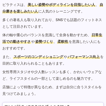
ピラティスは、
美しい姿勢やボディラインを目指したい人
、
自
分磨きを楽しみたい人
に人気のトレーニングです。
多くの著名人も取り入れており、SNSでも話題のフィットネス
として注目されています。
体の軸や重心のバランスを意識して全身を動かすため、
日常生
活での動きやすさ
や
姿勢づくり
、
柔軟性
を意識したい人にも
おすすめです。
また、
スポーツのコンディショニング
や
パフォーマンス向上
を
目的に取り入れられることもあります。
女性専用スタジオや少人数レッスンも多く、かわいいウェアな
ど、ライフスタイルの一部として楽しめるのも魅力です。
店舗によって特徴が異なるため、まずは自分に合うスタイルを
見つけてみましょう。