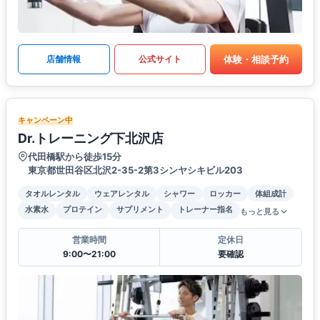
体験・相談予約
店舗情報
公式サイト
キャンペーン中
Dr.トレーニング下北沢店
代田橋駅から徒歩15分
東京都世田谷区北沢2-35-2第3シンヤシキビル203
タオルレンタル
ウェアレンタル
シャワー
ロッカー
体組成計
水素水
プロテイン
サプリメント
トレーナー指名
もっと見る
営業時間
定休日
9:00〜21:00
要確認