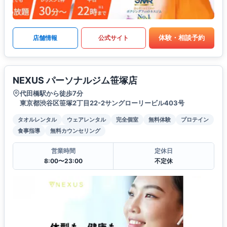
体験・相談予約
店舗情報
公式サイト
NEXUS パーソナルジム笹塚店
代田橋駅から徒歩7分
東京都渋谷区笹塚2丁目22-2サングローリービル403号
タオルレンタル
ウェアレンタル
完全個室
無料体験
プロテイン
食事指導
無料カウンセリング
営業時間
定休日
8:00〜23:00
不定休