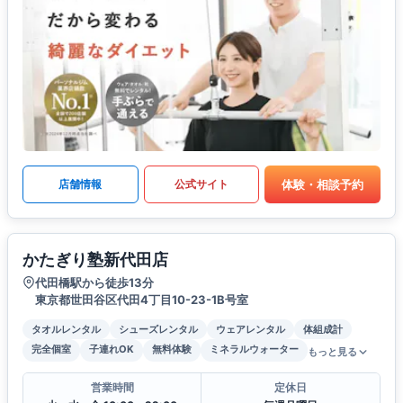
体験・相談予約
店舗情報
公式サイト
かたぎり塾新代田店
代田橋駅から徒歩13分
東京都世田谷区代田4丁目10-23-1B号室
タオルレンタル
シューズレンタル
ウェアレンタル
体組成計
完全個室
子連れOK
無料体験
ミネラルウォーター
もっと見る
営業時間
定休日