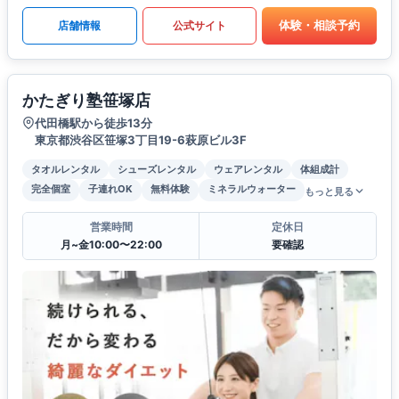
体験・相談予約
店舗情報
公式サイト
かたぎり塾笹塚店
代田橋駅から徒歩13分
東京都渋谷区笹塚3丁目19-6萩原ビル3F
タオルレンタル
シューズレンタル
ウェアレンタル
体組成計
完全個室
子連れOK
無料体験
ミネラルウォーター
もっと見る
営業時間
定休日
月~金10:00〜22:00
要確認