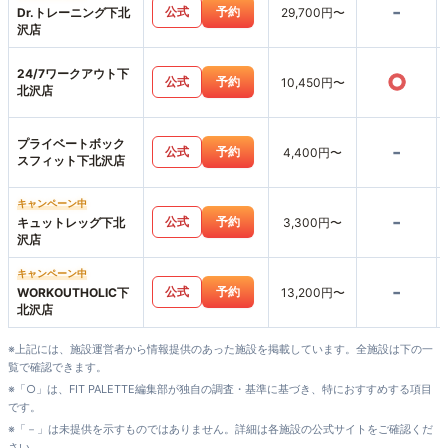
-
公式
予約
Dr.トレーニング下北
29,700円〜
沢店
24/7ワークアウト下
○
公式
予約
10,450円〜
北沢店
プライベートボック
-
公式
予約
4,400円〜
スフィット下北沢店
キャンペーン中
-
公式
予約
キュットレッグ下北
3,300円〜
沢店
キャンペーン中
-
公式
予約
WORKOUTHOLIC下
13,200円〜
北沢店
※上記には、施設運営者から情報提供のあった施設を掲載しています。全施設は下の一
覧で確認できます。
※「○」は、FIT PALETTE編集部が独自の調査・基準に基づき、特におすすめする項目
です。
※「－」は未提供を示すものではありません。詳細は各施設の公式サイトをご確認くだ
さい。