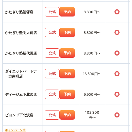
○
公式
予約
かたぎり塾笹塚店
8,800円〜
○
公式
予約
かたぎり塾明大前店
8,800円〜
○
公式
予約
かたぎり塾新代田店
8,800円〜
ダイエットパートナ
○
公式
予約
16,500円〜
ー方南町店
○
公式
予約
ディージム下北沢店
9,900円〜
102,300
○
公式
予約
ビヨンド下北沢店
円〜
キャンペーン中