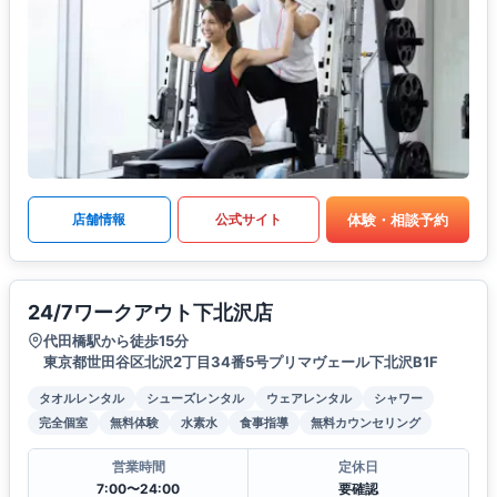
体験・相談予約
店舗情報
公式サイト
24/7ワークアウト下北沢店
代田橋駅から徒歩15分
東京都世田谷区北沢2丁目34番5号プリマヴェール下北沢B1F
タオルレンタル
シューズレンタル
ウェアレンタル
シャワー
完全個室
無料体験
水素水
食事指導
無料カウンセリング
営業時間
定休日
7:00〜24:00
要確認