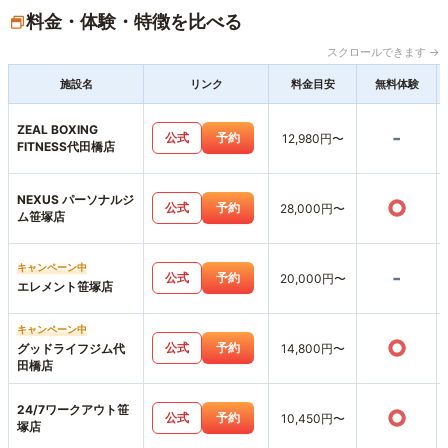
料金・体験・特徴を比べる
スクロールできます →
施設名
リンク
料金目安
無料体験
ZEAL BOXING
-
公式
予約
12,980円〜
FITNESS代田橋店
NEXUS パーソナルジ
○
公式
予約
28,000円〜
ム笹塚店
キャンペーン中
-
公式
予約
20,000円〜
エレメント笹塚店
キャンペーン中
○
公式
予約
グッドライフジム代
14,800円〜
田橋店
24/7ワークアウト笹
○
公式
予約
10,450円〜
塚店