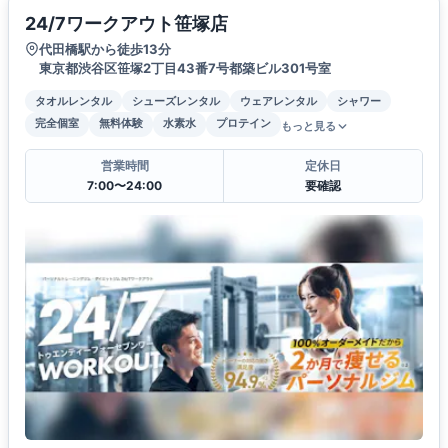
24/7ワークアウト笹塚店
代田橋駅から徒歩13分
東京都渋谷区笹塚2丁目43番7号都築ビル301号室
タオルレンタル
シューズレンタル
ウェアレンタル
シャワー
完全個室
無料体験
水素水
プロテイン
もっと見る
営業時間
定休日
7:00〜24:00
要確認