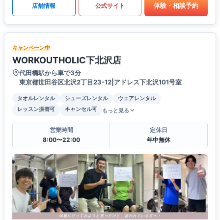
体験・相談予約
店舗情報
公式サイト
キャンペーン中
WORKOUTHOLIC下北沢店
代田橋駅から車で3分
東京都世田谷区北沢2丁目23-12|アドレス下北沢101号室
タオルレンタル
シューズレンタル
ウェアレンタル
レッスン振替可
キャンセル可
もっと見る
営業時間
定休日
8:00〜22:00
年中無休