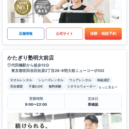
体験・相談予約
店舗情報
公式サイト
かたぎり塾明大前店
代田橋駅から徒歩13分
東京都世田谷区松原2丁目26-6明大前ニューコーポ102
タオルレンタル
シューズレンタル
ウェアレンタル
体組成計
完全個室
子連れOK
無料体験
ミネラルウォーター
もっと見る
営業時間
定休日
9:00〜22:00
要確認