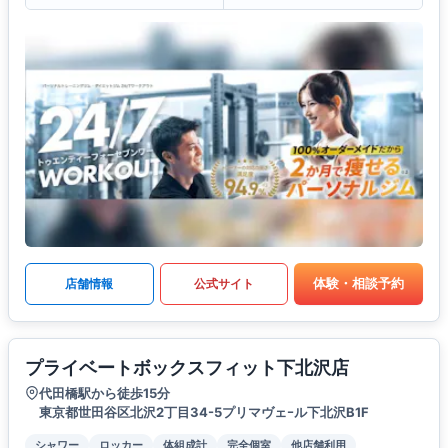
体験・相談予約
店舗情報
公式サイト
プライベートボックスフィット下北沢店
代田橋駅から徒歩15分
東京都世田谷区北沢2丁目34-5プリマヴェｰル下北沢B1F
シャワー
ロッカー
体組成計
完全個室
他店舗利用