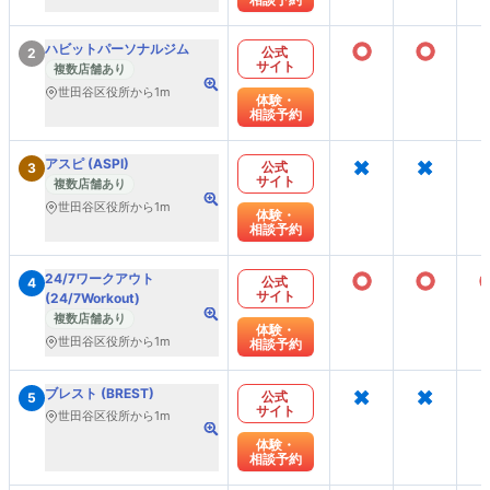
○
○
ハビットパーソナルジム
公式
2
サイト
複数店舗あり
世田谷区役所から1m
体験・
相談予約
×
×
アスピ (ASPI)
公式
3
サイト
複数店舗あり
世田谷区役所から1m
体験・
相談予約
○
○
24/7ワークアウト
公式
4
サイト
(24/7Workout)
複数店舗あり
体験・
世田谷区役所から1m
相談予約
×
×
ブレスト (BREST)
公式
5
サイト
世田谷区役所から1m
体験・
相談予約