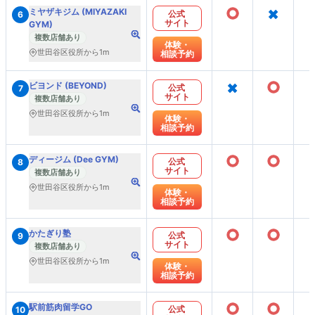
○
×
ミヤザキジム (MIYAZAKI
公式
6
サイト
GYM)
複数店舗あり
体験・
世田谷区役所から1m
相談予約
×
○
ビヨンド (BEYOND)
公式
7
サイト
複数店舗あり
世田谷区役所から1m
体験・
相談予約
○
○
ディージム (Dee GYM)
公式
8
サイト
複数店舗あり
世田谷区役所から1m
体験・
相談予約
○
○
かたぎり塾
公式
9
サイト
複数店舗あり
世田谷区役所から1m
体験・
相談予約
○
○
駅前筋肉留学GO
公式
10