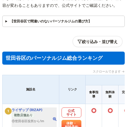
容が変わることもありますので、公式サイトでご確認ください。
【世田谷区で間違いのないパーソナルジムの選び方】
絞り込み・並び替え
世田谷区のパーソナルジム総合ランキング
スクロールできます →
施設名
リンク
食事指
無料体
完
導
験
○
○
ライザップ (RIZAP)
公式
1
サイト
複数店舗あり
世田谷区役所から1m
体験・
相談予約