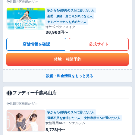
世田谷区役所から1m
駅から5分以内のジムに通いたい人
姿勢・腰痛・肩こりが気になる人
セミパーソナルを始めたい人
海外式ボディメイク
36,960円〜
店舗情報を確認
公式サイト
体験・相談予約
設備・料金情報をもっと見る
ファディー千歳烏山店
世田谷区役所から1m
駅から5分以内のジムに通いたい人
運動不足を解消したい人
女性専用ジムに通いたい人
女性専用AIパーソナルジム
8,778円〜