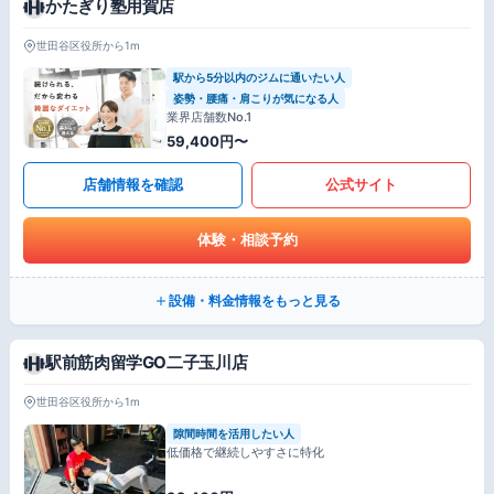
かたぎり塾用賀店
世田谷区役所から1m
駅から5分以内のジムに通いたい人
姿勢・腰痛・肩こりが気になる人
業界店舗数No.1
59,400円〜
店舗情報を確認
公式サイト
体験・相談予約
設備・料金情報をもっと見る
駅前筋肉留学GO二子玉川店
世田谷区役所から1m
隙間時間を活用したい人
低価格で継続しやすさに特化