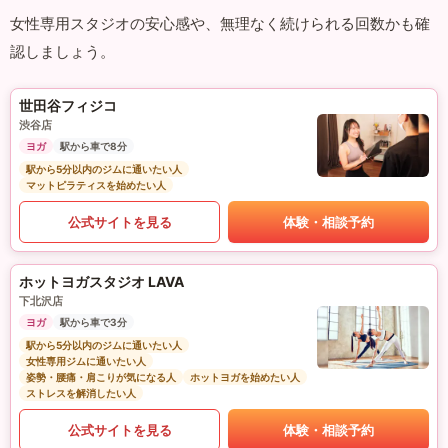
女性専用スタジオの安心感や、無理なく続けられる回数かも確
認しましょう。
世田谷フィジコ
渋谷店
ヨガ
駅から車で8分
駅から5分以内のジムに通いたい人
マットピラティスを始めたい人
公式サイトを見る
体験・相談予約
ホットヨガスタジオ LAVA
下北沢店
ヨガ
駅から車で3分
駅から5分以内のジムに通いたい人
女性専用ジムに通いたい人
姿勢・腰痛・肩こりが気になる人
ホットヨガを始めたい人
ストレスを解消したい人
公式サイトを見る
体験・相談予約