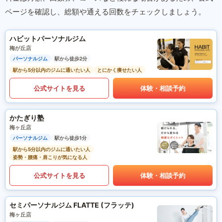
ページを確認し、総額や通える回数をチェックしましょう。
ハビットパーソナルジム
梅が丘店
パーソナルジム
駅から徒歩2分
駅から5分以内のジムに通いたい人
とにかく痩せたい人
公式サイトを見る
体験・相談予約
かたぎり塾
梅ヶ丘店
パーソナルジム
駅から徒歩1分
駅から5分以内のジムに通いたい人
姿勢・腰痛・肩こりが気になる人
公式サイトを見る
体験・相談予約
セミパーソナルジム FLATTE (フラッテ)
梅ヶ丘店