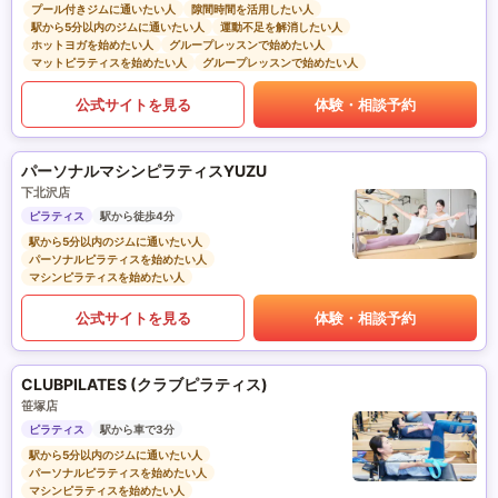
プール付きジムに通いたい人
隙間時間を活用したい人
駅から5分以内のジムに通いたい人
運動不足を解消したい人
ホットヨガを始めたい人
グループレッスンで始めたい人
マットピラティスを始めたい人
グループレッスンで始めたい人
公式サイトを見る
体験・相談予約
パーソナルマシンピラティスYUZU
下北沢店
ピラティス
駅から徒歩4分
駅から5分以内のジムに通いたい人
パーソナルピラティスを始めたい人
マシンピラティスを始めたい人
公式サイトを見る
体験・相談予約
CLUBPILATES (クラブピラティス)
笹塚店
ピラティス
駅から車で3分
駅から5分以内のジムに通いたい人
パーソナルピラティスを始めたい人
マシンピラティスを始めたい人