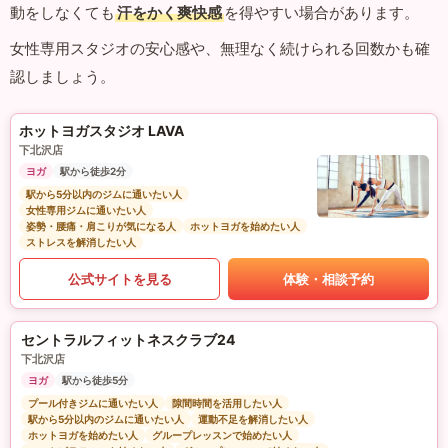
動をしなくても
汗をかく爽快感
を得やすい場合があります。
女性専用スタジオの安心感や、無理なく続けられる回数かも確
認しましょう。
ホットヨガスタジオ LAVA
下北沢店
ヨガ
駅から徒歩2分
駅から5分以内のジムに通いたい人
女性専用ジムに通いたい人
姿勢・腰痛・肩こりが気になる人
ホットヨガを始めたい人
ストレスを解消したい人
公式サイトを見る
体験・相談予約
セントラルフィットネスクラブ24
下北沢店
ヨガ
駅から徒歩5分
プール付きジムに通いたい人
隙間時間を活用したい人
駅から5分以内のジムに通いたい人
運動不足を解消したい人
ホットヨガを始めたい人
グループレッスンで始めたい人