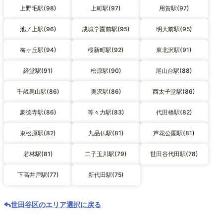
上野毛駅(98)
上町駅(97)
用賀駅(97)
池ノ上駅(96)
成城学園前駅(95)
明大前駅(95)
梅ヶ丘駅(94)
桜新町駅(92)
東北沢駅(91)
経堂駅(91)
松原駅(90)
尾山台駅(88)
千歳烏山駅(86)
奥沢駅(86)
西太子堂駅(86)
豪徳寺駅(86)
等々力駅(83)
代田橋駅(82)
東松原駅(82)
九品仏駅(81)
芦花公園駅(81)
若林駅(81)
二子玉川駅(79)
世田谷代田駅(78)
下高井戸駅(77)
新代田駅(75)
世田谷区のエリア選択に戻る