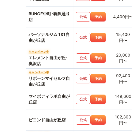
BUNGE中町･駒沢通り
4,400円
公式
予約
店
パーソナルジム 1X1自
15,400
公式
予約
由が丘店
円〜
キャンペーン中
20,000
エレメント自由が丘･
公式
予約
円〜
奥沢店
キャンペーン中
92,400
リボーンマイセルフ自
公式
予約
円〜
由が丘店
マイボディラボ自由が
149,600
公式
予約
丘店
円〜
102,300
ビヨンド自由が丘店
公式
予約
円〜