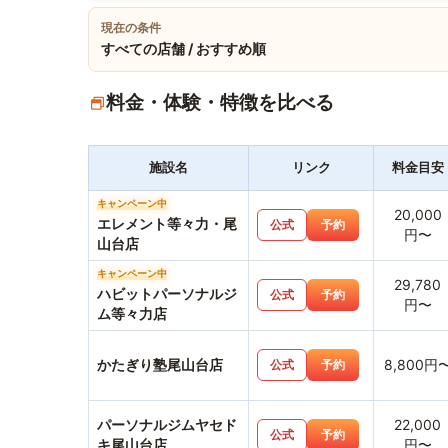
現在の条件
すべての店舗 / おすすめ順
料金・体験・特徴を比べる
施設名
リンク
料金目安
キャンペーン中
20,000
エレメント等々力・尾
公式
予約
円〜
山台店
キャンペーン中
29,780
ハビットパーソナルジ
公式
予約
円〜
ム等々力店
かたぎり塾尾山台店
8,800円
公式
予約
パーソナルジムヤセド
22,000
公式
予約
キ尾山台店
円〜