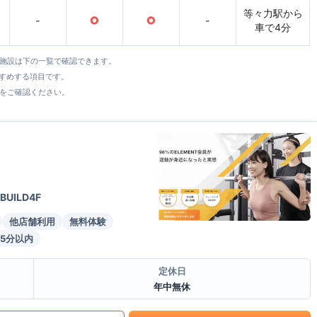
等々力駅から
-
○
○
-
車で4分
全施設は下の一覧で確認できます。
すすめする項目です。
をご確認ください。
UILD4F
他店舗利用
無料体験
5分以内
定休日
年中無休