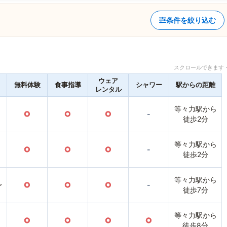
条件を絞り込む
スクロールできます 
ウェア
無料体験
食事指導
シャワー
駅からの距離
レンタル
等々力駅から
○
○
○
-
徒歩2分
等々力駅から
○
○
○
-
徒歩2分
等々力駅から
〜
○
○
○
-
徒歩7分
等々力駅から
○
○
○
○
徒歩8分