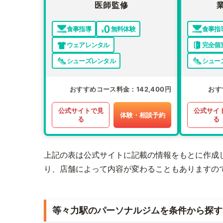
医師監修
食事指導
無料体験
食事指
ウェアレンタル
完全個
シューズレンタル
シュー
おすすめコース料金
142,400円
おす
公式サイトで見
公式サイ
体験・相談予約
る
る
上記の表は公式サイトに記載の情報をもとに作成
り、店舗によって内容が変わることもありますの
等々力駅のパーソナルジムを条件から探す