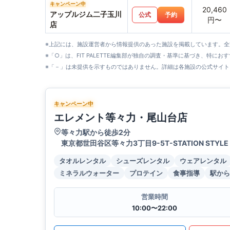
キャンペーン中
20,460
アップルジム二子玉川
公式
予約
円〜
店
※上記には、施設運営者から情報提供のあった施設を掲載しています。
※「○」は、FIT PALETTE編集部が独自の調査・基準に基づき、特にお
※「－」は未提供を示すものではありません。詳細は各施設の公式サイト
キャンペーン中
エレメント等々力・尾山台店
等々力駅から徒歩2分
東京都世田谷区等々力3丁目9-5T-STATION STYLE B
タオルレンタル
シューズレンタル
ウェアレンタル
ミネラルウォーター
プロテイン
食事指導
駅から
営業時間
10:00〜22:00