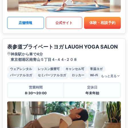
体験・相談予約
店舗情報
公式サイト
表参道プライベートヨガ LAUGH YOGA SALON
神泉駅から車で4分
東京都港区南青山５丁目４-４４-２０８
ウェアレンタル
レッスン振替可
キャンセル可
常温ヨガ
パーソナルヨガ
セミパーソナルヨガ
ロッカー
Wi-Fi
もっと見る
営業時間
定休日
8:30〜20:00
年末年始