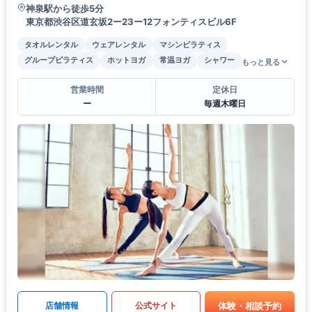
神泉駅から徒歩5分
東京都渋谷区道玄坂2ー23ー12フォンティスビル6F
タオルレンタル
ウェアレンタル
マシンピラティス
グループピラティス
ホットヨガ
常温ヨガ
シャワー
もっと見る
営業時間
定休日
ー
毎週木曜日
体験・相談予約
店舗情報
公式サイト