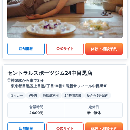
体験・相談予約
店舗情報
公式サイト
セントラルスポーツジム24中目黒店
神泉駅から車で3分
東京都目黒区上目黒1丁目18番11号新サフィール中目黒1F
ロッカー
Wi-Fi
他店舗利用
24時間営業
駅から5分以内
営業時間
定休日
24:00間
年中無休
体験・相談予約
店舗情報
公式サイト