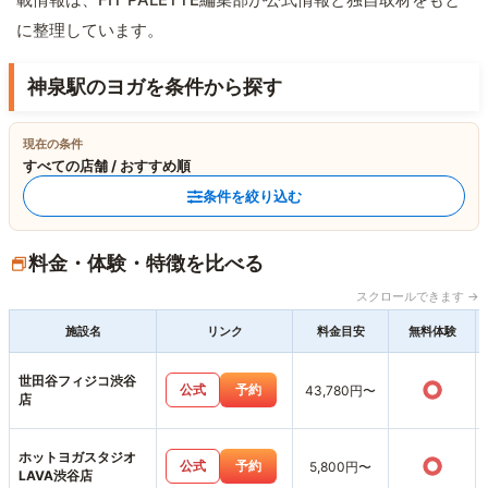
に整理しています。
神泉駅のヨガを条件から探す
現在の条件
すべての店舗 / おすすめ順
条件を絞り込む
料金・体験・特徴を比べる
スクロールできます →
施設名
リンク
料金目安
無料体験
世田谷フィジコ渋谷
○
公式
予約
43,780円〜
店
ホットヨガスタジオ
○
公式
予約
5,800円〜
LAVA渋谷店