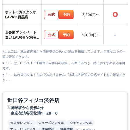
ホットヨガスタジオ
○
公式
予約
5,300円〜
LAVA中目黒店
表参道プライベート
-
公式
予約
72,000円〜
ヨガ LAUGH YOGA
SALON
※上記には、施設運営者から情報提供のあった施設を掲載しています。全施設は下の一
覧で確認できます。
※「○」は、FIT PALETTE編集部が独自の調査・基準に基づき、特におすすめする項目
です。
※「－」は未提供を示すものではありません。詳細は各施設の公式サイトをご確認くだ
さい。
世田谷フィジコ渋谷店
神泉駅から徒歩4分
東京都渋谷区松濤1ー28ー6
タオルレンタル
シューズレンタル
ウェアレンタル
マットピラティス
体組成計
無料体験