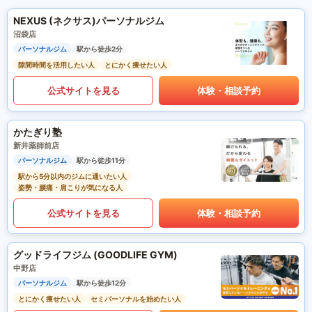
NEXUS (ネクサス)パーソナルジム
沼袋店
パーソナルジム
駅から徒歩2分
隙間時間を活用したい人
とにかく痩せたい人
公式サイトを見る
体験・相談予約
かたぎり塾
新井薬師前店
パーソナルジム
駅から徒歩11分
駅から5分以内のジムに通いたい人
姿勢・腰痛・肩こりが気になる人
公式サイトを見る
体験・相談予約
グッドライフジム (GOODLIFE GYM)
中野店
パーソナルジム
駅から徒歩12分
とにかく痩せたい人
セミパーソナルを始めたい人