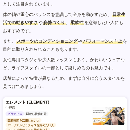
として注目されています。
体の軸や重心のバランスを意識して全身を動かすため、
日常生
活での動きやすさ
や
姿勢づくり
、
柔軟性
を意識したい人にも
おすすめです。
また、
スポーツのコンディショニング
や
パフォーマンス向上
を
目的に取り入れられることもあります。
女性専用スタジオや少人数レッスンも多く、かわいいウェアな
ど、ライフスタイルの一部として楽しめるのも魅力です。
店舗によって特徴が異なるため、まずは自分に合うスタイルを
見つけてみましょう。
エレメント (ELEMENT)
中野店
ピラティス
駅から徒歩11分
隙間時間を活用したい人
パーソナルピラティスを始めたい人
マシンピラティスを始めたい人