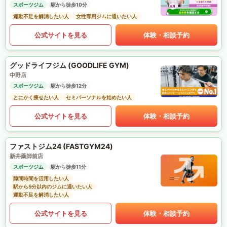
スポーツジム
駅から徒歩10分
運動不足を解消したい人
女性専用ジムに通いたい人
公式サイトを見る
体験・相談予約
グッドライフジム (GOODLIFE GYM)
中野店
スポーツジム
駅から徒歩12分
とにかく痩せたい人
セミパーソナルを始めたい人
公式サイトを見る
体験・相談予約
ファストジム24 (FASTGYM24)
新井薬師前店
スポーツジム
駅から徒歩11分
隙間時間を活用したい人
駅から5分以内のジムに通いたい人
運動不足を解消したい人
公式サイトを見る
体験・相談予約