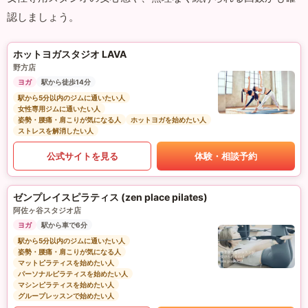
認しましょう。
ホットヨガスタジオ LAVA
野方店
ヨガ
駅から徒歩14分
駅から5分以内のジムに通いたい人
女性専用ジムに通いたい人
姿勢・腰痛・肩こりが気になる人
ホットヨガを始めたい人
ストレスを解消したい人
公式サイトを見る
体験・相談予約
ゼンプレイスピラティス (zen place pilates)
阿佐ヶ谷スタジオ店
ヨガ
駅から車で6分
駅から5分以内のジムに通いたい人
姿勢・腰痛・肩こりが気になる人
マットピラティスを始めたい人
パーソナルピラティスを始めたい人
マシンピラティスを始めたい人
グループレッスンで始めたい人