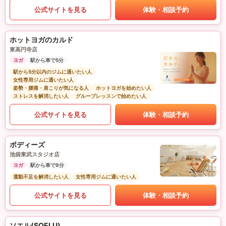
公式サイトを見る
体験・相談予約
ホットヨガのカルド
東高円寺店
ヨガ
駅から車で5分
駅から5分以内のジムに通いたい人
女性専用ジムに通いたい人
姿勢・腰痛・肩こりが気になる人
ホットヨガを始めたい人
ストレスを解消したい人
グループレッスンで始めたい人
公式サイトを見る
体験・相談予約
ボディーズ
池袋東武スタジオ店
ヨガ
駅から車で9分
運動不足を解消したい人
女性専用ジムに通いたい人
公式サイトを見る
体験・相談予約
ソエル(SOELU)