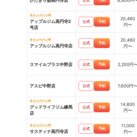
かたぎり塾高円寺店
8,800円
公式
予約
キャンペーン中
20,460
アップルジム高円寺2
公式
予約
円〜
号店
20,460
キャンペーン中
公式
予約
アップルジム高円寺店
円〜
スマイルプラス中野店
2,200円
公式
予約
アスピ中野店
7,600円
公式
予約
キャンペーン中
14,800
グッドライフジム練馬
公式
予約
円〜
店
11,000
キャンペーン中
公式
予約
サスティナ高円寺店
円〜