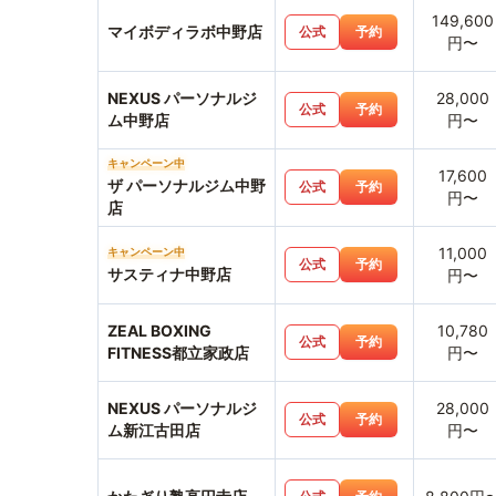
149,600
マイボディラボ中野店
公式
予約
円〜
NEXUS パーソナルジ
28,000
公式
予約
ム中野店
円〜
キャンペーン中
17,600
ザ パーソナルジム中野
公式
予約
円〜
店
11,000
キャンペーン中
公式
予約
サスティナ中野店
円〜
ZEAL BOXING
10,780
公式
予約
FITNESS都立家政店
円〜
NEXUS パーソナルジ
28,000
公式
予約
ム新江古田店
円〜