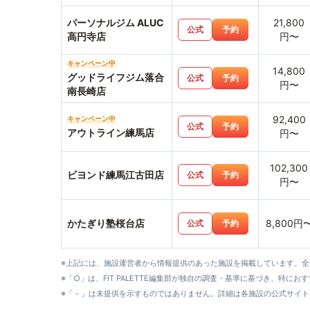
パーソナルジム ALUC
21,800
公式
予約
高円寺店
円〜
キャンペーン中
14,800
グッドライフジム落合
公式
予約
円〜
南長崎店
92,400
キャンペーン中
公式
予約
アウトライン練馬店
円〜
102,300
ビヨンド練馬江古田店
公式
予約
円〜
かたぎり塾桜台店
8,800円
公式
予約
※上記には、施設運営者から情報提供のあった施設を掲載しています。
※「○」は、FIT PALETTE編集部が独自の調査・基準に基づき、特にお
※「－」は未提供を示すものではありません。詳細は各施設の公式サイト