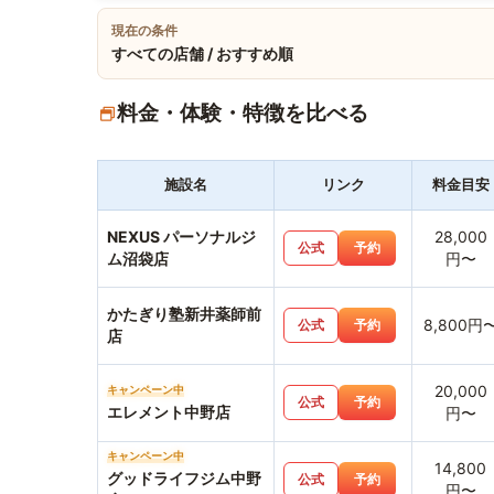
現在の条件
すべての店舗 / おすすめ順
料金・体験・特徴を比べる
施設名
リンク
料金目安
NEXUS パーソナルジ
28,000
公式
予約
ム沼袋店
円〜
かたぎり塾新井薬師前
8,800円
公式
予約
店
20,000
キャンペーン中
公式
予約
エレメント中野店
円〜
キャンペーン中
14,800
グッドライフジム中野
公式
予約
円〜