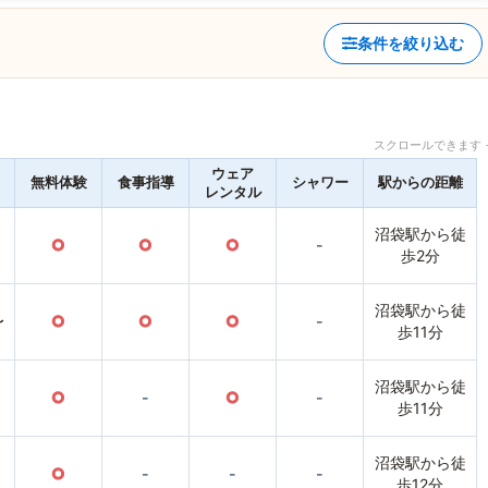
条件を絞り込む
スクロールできます 
ウェア
無料体験
食事指導
シャワー
駅からの距離
レンタル
沼袋駅から徒
○
○
○
-
歩2分
沼袋駅から徒
〜
○
○
○
-
歩11分
沼袋駅から徒
○
-
○
-
歩11分
沼袋駅から徒
○
-
-
-
歩12分