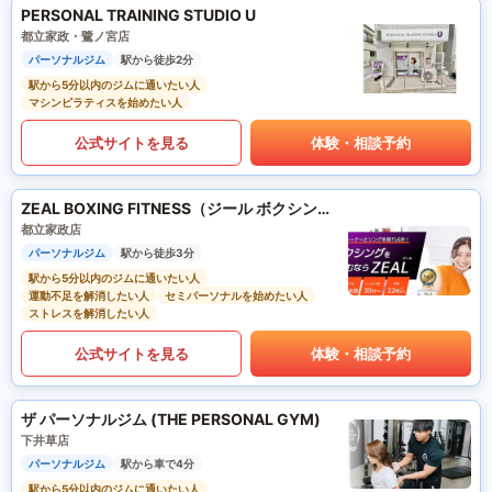
PERSONAL TRAINING STUDIO U
都立家政・鷺ノ宮店
パーソナルジム
駅から徒歩2分
駅から5分以内のジムに通いたい人
マシンピラティスを始めたい人
公式サイトを見る
体験・相談予約
ZEAL BOXING FITNESS（ジール ボクシング フィットネス）
都立家政店
パーソナルジム
駅から徒歩3分
駅から5分以内のジムに通いたい人
運動不足を解消したい人
セミパーソナルを始めたい人
ストレスを解消したい人
公式サイトを見る
体験・相談予約
ザ パーソナルジム (THE PERSONAL GYM)
下井草店
パーソナルジム
駅から車で4分
駅から5分以内のジムに通いたい人