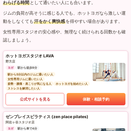
わらげる時間
として通いたい人にも合います。
ジムの負荷が高そうに感じる人でも、ホットヨガなら激しい運
動をしなくても
汗をかく爽快感
を得やすい場合があります。
女性専用スタジオの安心感や、無理なく続けられる回数かも確
認しましょう。
ホットヨガスタジオ LAVA
野方店
ヨガ
駅から徒歩9分
駅から5分以内のジムに通いたい人
女性専用ジムに通いたい人
姿勢・腰痛・肩こりが気になる人
ホットヨガを始めたい人
ストレスを解消したい人
公式サイトを見る
体験・相談予約
ゼンプレイスピラティス (zen place pilates)
阿佐ヶ谷スタジオ店
ヨガ
駅から車で4分