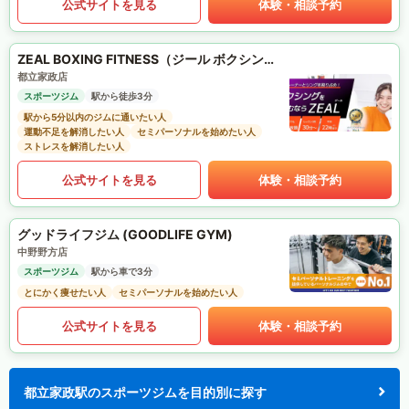
公式サイトを見る
体験・相談予約
ZEAL BOXING FITNESS（ジール ボクシング フィットネス）
都立家政店
スポーツジム
駅から徒歩3分
駅から5分以内のジムに通いたい人
運動不足を解消したい人
セミパーソナルを始めたい人
ストレスを解消したい人
公式サイトを見る
体験・相談予約
グッドライフジム (GOODLIFE GYM)
中野野方店
スポーツジム
駅から車で3分
とにかく痩せたい人
セミパーソナルを始めたい人
公式サイトを見る
体験・相談予約
都立家政駅のスポーツジムを目的別に探す