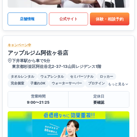
体験・相談予約
店舗情報
公式サイト
キャンペーン中
アップルジム阿佐ヶ谷店
下井草駅から車で5分
東京都杉並区阿佐谷北2-37-13山田レジデンス1階
タオルレンタル
ウェアレンタル
セミパーソナル
ロッカー
完全個室
子連れOK
ウォーターサーバー
プロテイン
もっと見る
営業時間
定休日
9:00〜21:25
要確認