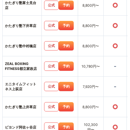
かたぎり塾富士見台
○
公式
予約
8,800円〜
店
○
公式
予約
かたぎり塾下井草店
8,800円〜
○
公式
予約
かたぎり塾中村橋店
8,800円〜
ZEAL BOXING
-
公式
予約
10,780円〜
FITNESS都立家政店
エニタイムフィット
-
公式
予約
7,920円〜
ネス上荻店
○
公式
予約
かたぎり塾上井草店
8,800円〜
102,300
○
公式
予約
ビヨンド阿佐ヶ谷店
円〜