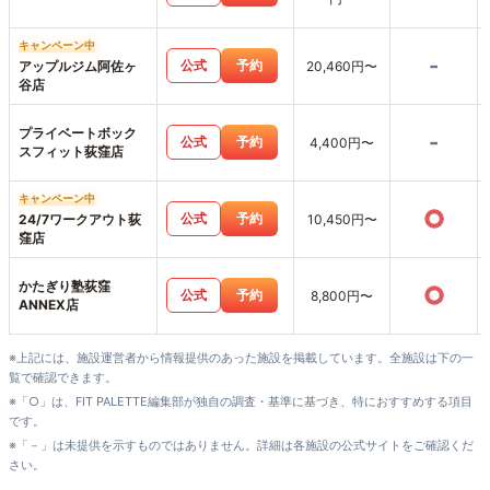
キャンペーン中
-
公式
予約
アップルジム阿佐ヶ
20,460円〜
谷店
プライベートボック
-
公式
予約
4,400円〜
スフィット荻窪店
キャンペーン中
○
公式
予約
24/7ワークアウト荻
10,450円〜
窪店
かたぎり塾荻窪
○
公式
予約
8,800円〜
ANNEX店
※上記には、施設運営者から情報提供のあった施設を掲載しています。全施設は下の一
覧で確認できます。
※「○」は、FIT PALETTE編集部が独自の調査・基準に基づき、特におすすめする項目
です。
※「－」は未提供を示すものではありません。詳細は各施設の公式サイトをご確認くだ
さい。