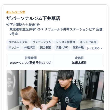
キャンペーン中
ザ パーソナルジム下井草店
下井草駅から徒歩1分
東京都杉並区井草1-2-7 リヴェール下井草ステーションピア 店舗
2号室
タオルレンタル
ウェアレンタル
レッスン振替可
キャンセル可
ロッカー
体組成計
完全個室
子連れOK
無料体験
もっと見る
営業時間
定休日
9:00〜23:00(最終受付22:00)
毎週木曜日