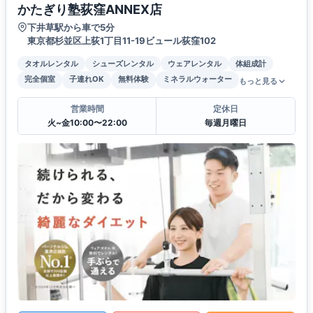
かたぎり塾荻窪ANNEX店
下井草駅から車で5分
東京都杉並区上荻1丁目11-19ビュール荻窪102
タオルレンタル
シューズレンタル
ウェアレンタル
体組成計
完全個室
子連れOK
無料体験
ミネラルウォーター
もっと見る
営業時間
定休日
火~金10:00〜22:00
毎週月曜日