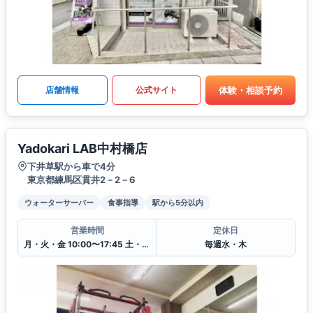
体験・相談予約
店舗情報
公式サイト
Yadokari LAB中村橋店
下井草駅から車で4分
東京都練馬区貫井2－2－6
ウォーターサーバー
食事指導
駅から5分以内
営業時間
定休日
月・火・金 10:00〜17:45 土・日・祝 9:00〜17:45
毎週水・木