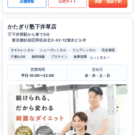
体験・相談予約
店舗情報
公式サイト
かたぎり塾下井草店
下井草駅から車で3分
東京都杉並区阿佐谷北3-42-12清水ビル1F
タオルレンタル
シューズレンタル
ウェアレンタル
完全個室
子連れOK
無料体験
プロテイン
食事指導
もっと見る
営業時間
定休日
平日 10:00〜22:00
水・木・土・日