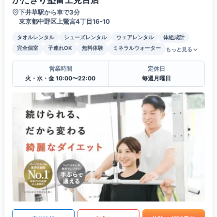
下井草駅から車で3分
東京都中野区上鷺宮4丁目16-10
タオルレンタル
シューズレンタル
ウェアレンタル
体組成計
完全個室
子連れOK
無料体験
ミネラルウォーター
もっと見る
営業時間
定休日
火・水・金 10:00〜22:00
毎週月曜日