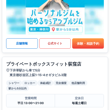
体験・相談予約
店舗情報
公式サイト
プライベートボックスフィット荻窪店
下井草駅から車で5分
東京都杉並区上荻1-15-4オギタビル3階
シャワー
ロッカー
体組成計
完全個室
他店舗利用
駅から5分以内
営業時間
定休日
平日 13:00〜21:00
毎週土曜日