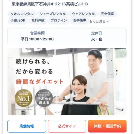
東京都練馬区下石神井4-22-16高橋ビル1-B
タオルレンタル
シューズレンタル
ウェアレンタル
完全個室
子連れOK
無料体験
プロテイン
食事指導
もっと見る
営業時間
定休日
平日 10:00〜22:00
火・金
体験・相談予約
店舗情報
公式サイト