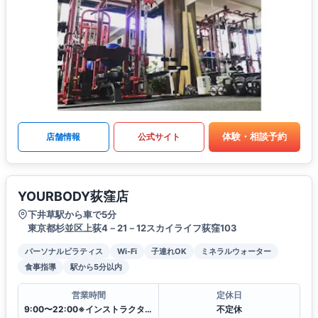
体験・相談予約
店舗情報
公式サイト
YOURBODY荻窪店
下井草駅から車で5分
東京都杉並区上荻4－21－12スカイライフ荻窪103
パーソナルピラティス
Wi-Fi
子連れOK
ミネラルウォーター
食事指導
駅から5分以内
営業時間
定休日
9:00〜22:00※インストラクターのシフトにより変動
不定休