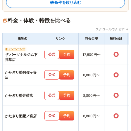
条件を絞り込む
料金・体験・特徴を比べる
スクロールできます →
施設名
リンク
料金目安
無料体験
キャンペーン中
○
公式
予約
ザ パーソナルジム下
17,600円〜
井草店
かたぎり塾阿佐ヶ谷
○
公式
予約
8,800円〜
店
○
公式
予約
かたぎり塾井荻店
8,800円〜
○
公式
予約
かたぎり塾鷺ノ宮店
8,800円〜