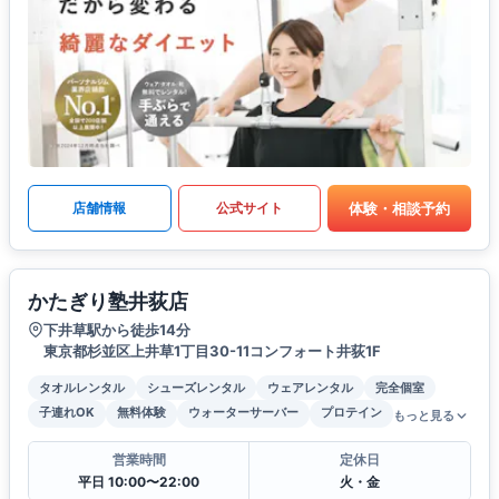
体験・相談予約
店舗情報
公式サイト
かたぎり塾井荻店
下井草駅から徒歩14分
東京都杉並区上井草1丁目30-11コンフォート井荻1F
タオルレンタル
シューズレンタル
ウェアレンタル
完全個室
子連れOK
無料体験
ウォーターサーバー
プロテイン
もっと見る
営業時間
定休日
平日 10:00〜22:00
火・金