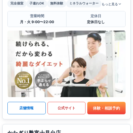
完全個室
子連れOK
無料体験
ミネラルウォーター
もっと見る
営業時間
定休日
月・火 9:00〜22:00
定休日なし
体験・相談予約
店舗情報
公式サイト
かたぎり塾富士見台店