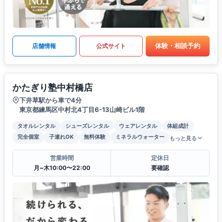
体験・相談予約
店舗情報
公式サイト
かたぎり塾中村橋店
下井草駅から車で4分
東京都練馬区中村北4丁目6-13山崎ビル1階
タオルレンタル
シューズレンタル
ウェアレンタル
体組成計
完全個室
子連れOK
無料体験
ミネラルウォーター
もっと見る
営業時間
定休日
月~木10:00〜22:00
要確認