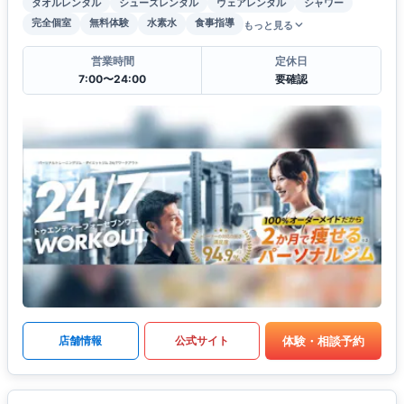
タオルレンタル
シューズレンタル
ウェアレンタル
シャワー
完全個室
無料体験
水素水
食事指導
もっと見る
営業時間
定休日
7:00〜24:00
要確認
体験・相談予約
店舗情報
公式サイト