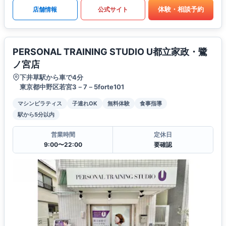
体験・相談予約
店舗情報
公式サイト
PERSONAL TRAINING STUDIO U都立家政・鷺
ノ宮店
下井草駅から車で4分
東京都中野区若宮3－7－5forte101
マシンピラティス
子連れOK
無料体験
食事指導
駅から5分以内
営業時間
定休日
9:00〜22:00
要確認