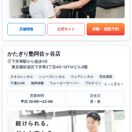
体験・相談予約
店舗情報
公式サイト
かたぎり塾阿佐ヶ谷店
下井草駅から徒歩1分
東京都杉並区下井草2丁目40-12YＭビル2階
タオルレンタル
シューズレンタル
ウェアレンタル
完全個室
子連れOK
無料体験
ウォーターサーバー
プロテイン
もっと見る
営業時間
定休日
平日 10:00〜22:00
月・木