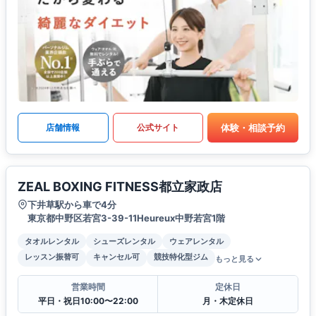
体験・相談予約
店舗情報
公式サイト
ZEAL BOXING FITNESS都立家政店
下井草駅から車で4分
東京都中野区若宮3-39-11Heureux中野若宮1階
タオルレンタル
シューズレンタル
ウェアレンタル
レッスン振替可
キャンセル可
競技特化型ジム
もっと見る
営業時間
定休日
平日・祝日10:00〜22:00
月・木定休日