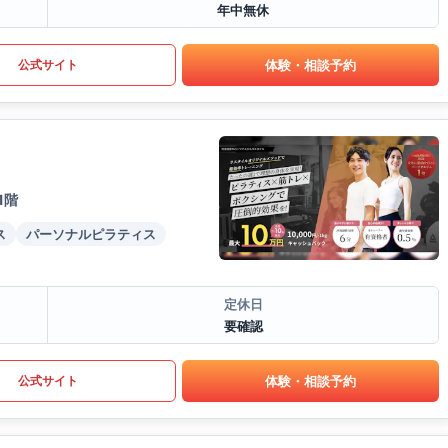
年中無休
体験・相談予約
公式サイト
1階
ス
パーソナルピラティス
定休日
要確認
体験・相談予約
公式サイト