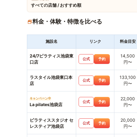
すべての店舗 / おすすめ順
料金・体験・特徴を比べる
施設名
リンク
料金目安
24/7ピラティス池袋東
14,500
公式
予約
口店
円〜
ラスタイル池袋東口本
133,100
公式
予約
店
円〜
22,000
キャンペーン中
公式
予約
La pilates池袋店
円〜
ピラティススタジオ セ
20,000
公式
予約
レスティア池袋店
円〜