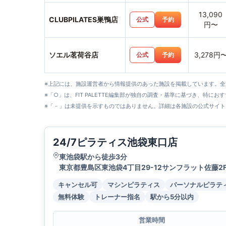
13,090
CLUBPILATES巣鴨店
公式
予約
円〜
ソエル茗荷谷店
3,278円
公式
予約
※上記には、施設運営者から情報提供のあった施設を掲載しています。
※「○」は、FIT PALETTE編集部が独自の調査・基準に基づき、特にお
※「－」は未提供を示すものではありません。詳細は各施設の公式サイト
24/7ピラティス池袋東口店
東池袋駅から徒歩3分
東京都豊島区東池袋4丁目29-12サンフラット佐藤2
キャンセル可
マシンピラティス
パーソナルピラテ
無料体験
トレーナー指名
駅から5分以内
営業時間