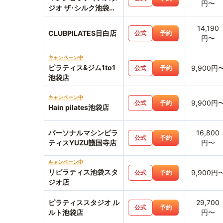
円〜
ジオ ザ･シルク池袋西
口店
14,190
CLUBPILATES目白店
公式
予約
円〜
キャンペーン中
ピラティス&ジム1to1
9,900円
公式
予約
池袋店
キャンペーン中
9,900円
公式
予約
Hain pilates池袋店
パーソナルマシンピラ
16,800
公式
予約
ティスYUZU護国寺店
円〜
キャンペーン中
リピラティス池袋スタ
9,900円
公式
予約
ジオ店
ピラティススタジオ ル
29,700
公式
予約
ルト池袋店
円〜