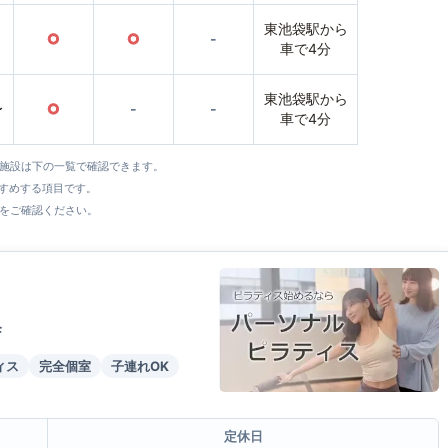
東池袋駅から
○
○
-
車で4分
東池袋駅から
〜
○
-
-
車で4分
全施設は下の一覧で確認できます。
すすめする項目です。
をご確認ください。
F
ィス
完全個室
子連れOK
定休日