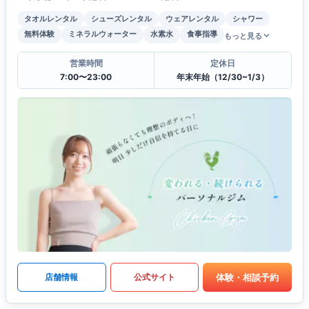
タオルレンタル
シューズレンタル
ウェアレンタル
シャワー
無料体験
ミネラルウォーター
水素水
食事指導
もっと見る
営業時間
定休日
7:00〜23:00
年末年始（12/30~1/3）
体験・相談予約
店舗情報
公式サイト