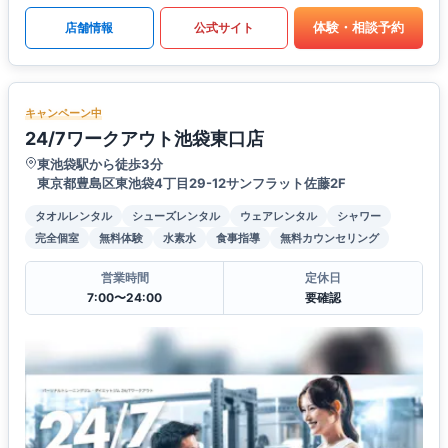
体験・相談予約
店舗情報
公式サイト
キャンペーン中
24/7ワークアウト池袋東口店
東池袋駅から徒歩3分
東京都豊島区東池袋4丁目29-12サンフラット佐藤2F
タオルレンタル
シューズレンタル
ウェアレンタル
シャワー
完全個室
無料体験
水素水
食事指導
無料カウンセリング
営業時間
定休日
7:00〜24:00
要確認