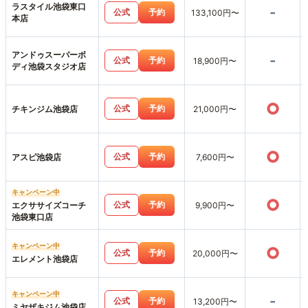
ラスタイル池袋東口
-
公式
予約
133,100円〜
本店
アンドゥスーパーボ
-
公式
予約
18,900円〜
ディ池袋スタジオ店
○
公式
予約
チキンジム池袋店
21,000円〜
○
公式
予約
アスピ池袋店
7,600円〜
キャンペーン中
○
公式
予約
エクササイズコーチ
9,900円〜
池袋東口店
キャンペーン中
○
公式
予約
20,000円〜
エレメント池袋店
キャンペーン中
-
公式
予約
13,200円〜
ミヤザキジム池袋店