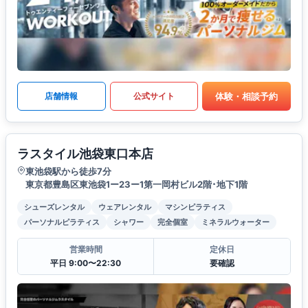
体験・相談予約
店舗情報
公式サイト
ラスタイル池袋東口本店
東池袋駅から徒歩7分
東京都豊島区東池袋1ー23ー1第一岡村ビル2階･地下1階
シューズレンタル
ウェアレンタル
マシンピラティス
パーソナルピラティス
シャワー
完全個室
ミネラルウォーター
営業時間
定休日
平日 9:00〜22:30
要確認