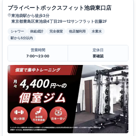
プライベートボックスフィット池袋東口店
東池袋駅から徒歩3分
東京都豊島区東池袋4丁目29ー12サンフラット佐藤2F
シャワー
体組成計
完全個室
他店舗利用
水素水
駅から5分以内
営業時間
定休日
7:00〜23:00
要確認