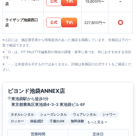
-
公式
予約
19,800円〜
店
ライザップ池袋西口
○
公式
予約
327,800円〜
店
※上記には、施設運営者から情報提供のあった施設を掲載しています。全施設は下の一
覧で確認できます。
※「○」は、FIT PALETTE編集部が独自の調査・基準に基づき、特におすすめする項目
です。
※「－」は未提供を示すものではありません。詳細は各施設の公式サイトをご確認くだ
さい。
ビヨンド池袋ANNEX店
東池袋駅から徒歩1分
東京都豊島区東池袋4-3-3 東池袋ビル 6F
タオルレンタル
シューズレンタル
ウェアレンタル
シャワー
ロッカー
体組成計
子連れOK
無料体験
もっと見る
営業時間
定休日