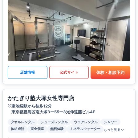
体験・相談予約
店舗情報
公式サイト
かたぎり塾大塚女性専門店
東池袋駅から徒歩12分
東京都豊島区南大塚3ー55ー3光伸遠藤ビル4F
タオルレンタル
シューズレンタル
ウェアレンタル
シャワー
体組成計
完全個室
無料体験
ミネラルウォーター
もっと見る