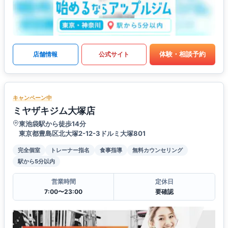
体験・相談予約
店舗情報
公式サイト
キャンペーン中
ミヤザキジム大塚店
東池袋駅から徒歩14分
東京都豊島区北大塚2-12-3ドルミ大塚801
完全個室
トレーナー指名
食事指導
無料カウンセリング
駅から5分以内
営業時間
定休日
7:00〜23:00
要確認