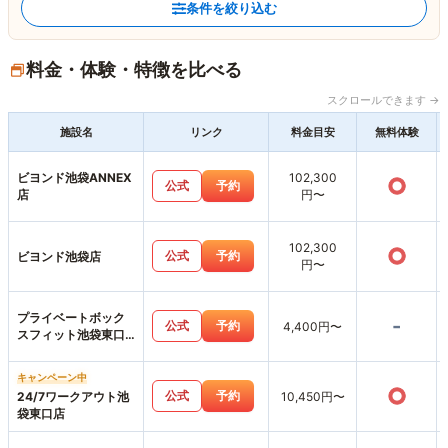
条件を絞り込む
料金・体験・特徴を比べる
スクロールできます →
施設名
リンク
料金目安
無料体験
ビヨンド池袋ANNEX
102,300
○
公式
予約
店
円〜
102,300
○
公式
予約
ビヨンド池袋店
円〜
プライベートボック
-
公式
予約
4,400円〜
スフィット池袋東口
店
キャンペーン中
○
公式
予約
24/7ワークアウト池
10,450円〜
袋東口店