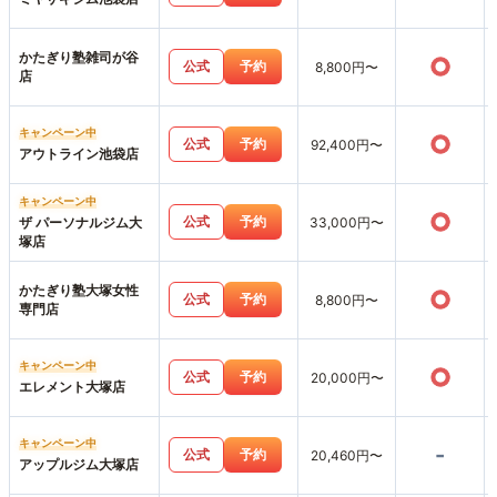
かたぎり塾雑司が谷
○
公式
予約
8,800円〜
店
キャンペーン中
○
公式
予約
92,400円〜
アウトライン池袋店
キャンペーン中
○
公式
予約
ザ パーソナルジム大
33,000円〜
塚店
かたぎり塾大塚女性
○
公式
予約
8,800円〜
専門店
キャンペーン中
○
公式
予約
20,000円〜
エレメント大塚店
キャンペーン中
-
公式
予約
20,460円〜
アップルジム大塚店