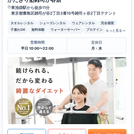
東池袋駅から徒歩11分
東京都豊島区雑司が谷2丁目3番15号雑司ヶ谷2丁目テナント
タオルレンタル
シューズレンタル
ウェアレンタル
完全個室
子連れOK
無料体験
ウォーターサーバー
プロテイン
もっと見る
営業時間
定休日
平日 10:00〜22:00
月・木