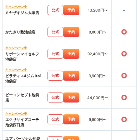
キャンペーン中
-
公式
予約
13,200円〜
ミヤザキジム大塚店
○
公式
予約
かたぎり塾池袋店
8,800円〜
キャンペーン中
○
公式
予約
リボーンマイセルフ
92,400円〜
池袋店
キャンペーン中
○
公式
予約
ピラティス&ジム1to1
9,900円〜
池袋店
ビーコンセプト池袋
○
公式
予約
44,000円〜
店
キャンペーン中
○
公式
予約
エクササイズコーチ
9,900円〜
池袋西口店
ユア パーソナル池袋