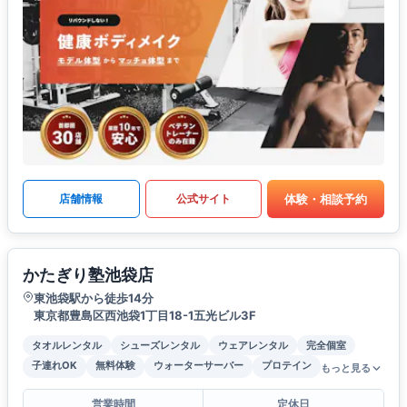
体験・相談予約
店舗情報
公式サイト
かたぎり塾池袋店
東池袋駅から徒歩14分
東京都豊島区西池袋1丁目18-1五光ビル3F
タオルレンタル
シューズレンタル
ウェアレンタル
完全個室
子連れOK
無料体験
ウォーターサーバー
プロテイン
もっと見る
営業時間
定休日