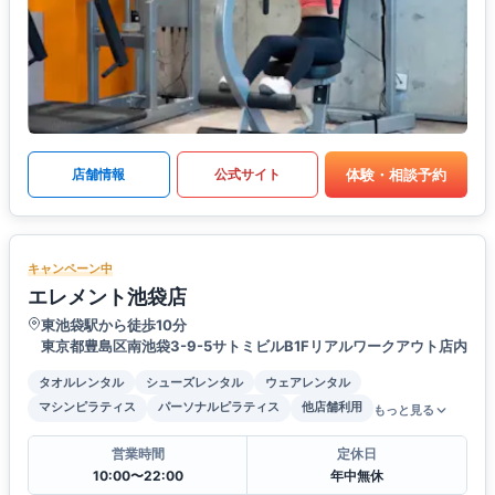
体験・相談予約
店舗情報
公式サイト
キャンペーン中
エレメント池袋店
東池袋駅から徒歩10分
東京都豊島区南池袋3-9-5サトミビルB1Fリアルワークアウト店内
タオルレンタル
シューズレンタル
ウェアレンタル
マシンピラティス
パーソナルピラティス
他店舗利用
もっと見る
営業時間
定休日
10:00〜22:00
年中無休