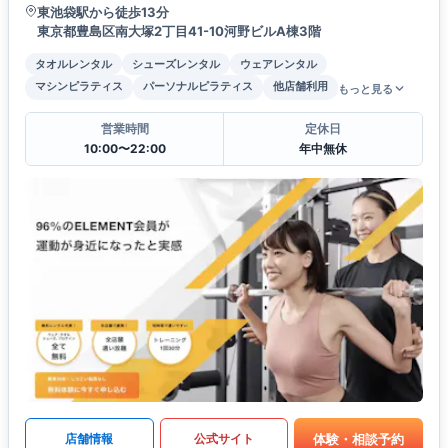
東池袋駅から徒歩13分
東京都豊島区南大塚2丁目41-10河野ビルA棟3階
タオルレンタル
シューズレンタル
ウェアレンタル
マシンピラティス
パーソナルピラティス
他店舗利用
もっと見る
営業時間
定休日
10:00〜22:00
年中無休
体験・相談予約
店舗情報
公式サイト