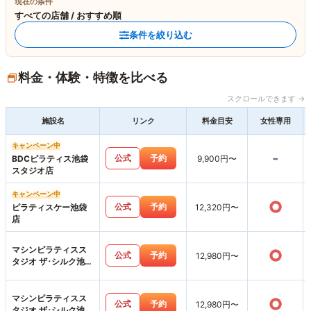
現在の条件
すべての店舗 / おすすめ順
条件を絞り込む
料金・体験・特徴を比べる
スクロールできます →
施設名
リンク
料金目安
女性専用
キャンペーン中
-
公式
予約
BDCピラティス池袋
9,900円〜
スタジオ店
キャンペーン中
○
公式
予約
ピラティスケー池袋
12,320円〜
店
マシンピラティスス
○
公式
予約
12,980円〜
タジオ ザ･シルク池袋
西口店
マシンピラティスス
○
公式
予約
12,980円〜
タジオ ザ･シルク池袋