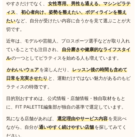
やすさだけでなく、
女性専用、男性も通える、マシンピラテ
ィス
、
初心者向け、姿勢を整えたい、ボディラインを整え
たい
など、自分が受けたい内容に合うかを見て選ぶことが大
切です。
近年は、モデルや芸能人、プロスポーツ選手などが取り入れ
ていることでも注目され、
自分磨きや健康的なライフスタイ
ル
の一つとしてピラティスを始める人も増えています。
かわいいウェア
を楽しんだり、
レッスン後の時間も含めて
日常を充実させたり
と、運動だけではない魅力があるのもピ
ラティスの特徴です。
目的別おすすめは、公式情報・店舗情報・独自取材をもと
に、FIT PALETTE編集部が独自の基準で選定しています。
気になる店舗があれば、
選定理由やサービス内容
を見比べ
ながら、自分が
通いやすく続けやすい店舗
を探してみてく
ださい。