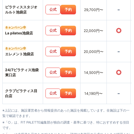
ピラティススタジオ
-
公式
予約
29,700円〜
ルルト池袋店
キャンペーン中
○
公式
予約
22,000円〜
La pilates池袋店
キャンペーン中
-
公式
予約
20,000円〜
エレメント池袋店
24/7ピラティス池袋
○
公式
予約
14,500円〜
東口店
クラブピラティス目
-
公式
予約
14,190円〜
白店
※上記には、施設運営者から情報提供のあった施設を掲載しています。全施設は下の一
覧で確認できます。
※「○」は、FIT PALETTE編集部が独自の調査・基準に基づき、特におすすめする項目
です。