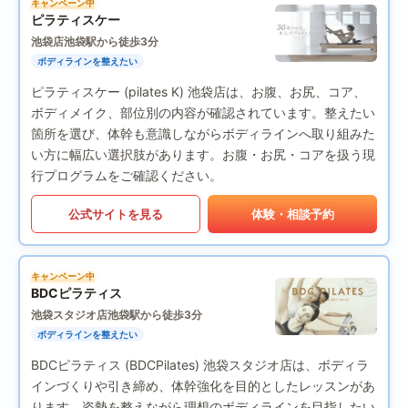
キャンペーン中
ピラティスケー
池袋店
池袋駅から徒歩3分
ボディラインを整えたい
ピラティスケー (pilates K) 池袋店は、お腹、お尻、コア、
ボディメイク、部位別の内容が確認されています。整えたい
箇所を選び、体幹も意識しながらボディラインへ取り組みた
い方に幅広い選択肢があります。お腹・お尻・コアを扱う現
行プログラムをご確認ください。
公式サイトを見る
体験・相談予約
キャンペーン中
BDCピラティス
池袋スタジオ店
池袋駅から徒歩3分
ボディラインを整えたい
BDCピラティス (BDCPilates) 池袋スタジオ店は、ボディラ
インづくりや引き締め、体幹強化を目的としたレッスンがあ
ります。姿勢を整えながら理想のボディラインを目指したい