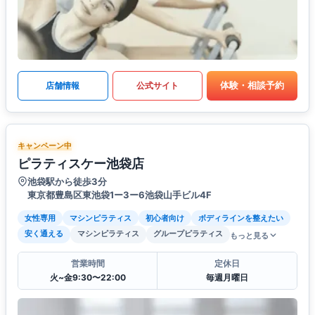
体験・相談予約
店舗情報
公式サイト
キャンペーン中
ピラティスケー池袋店
池袋駅から徒歩3分
東京都豊島区東池袋1ー3ー6池袋山手ビル4F
女性専用
マシンピラティス
初心者向け
ボディラインを整えたい
安く通える
マシンピラティス
グループピラティス
もっと見る
営業時間
定休日
火~金9:30〜22:00
毎週月曜日