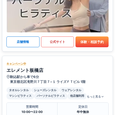
体験・相談予約
店舗情報
公式サイト
キャンペーン中
エレメント板橋店
駒込駅から車で6分
東京都北区滝野川７丁目７−１ ライズＦＴビル 1階
タオルレンタル
シューズレンタル
ウェアレンタル
マシンピラティス
パーソナルピラティス
他店舗利用
もっと見る
営業時間
定休日
10:00〜22:00
年中無休