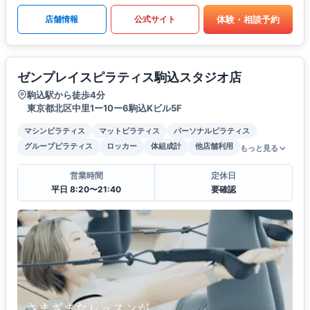
体験・相談予約
店舗情報
公式サイト
ゼンプレイスピラティス駒込スタジオ店
駒込駅から徒歩4分
東京都北区中里1ー10ー6駒込Kビル5F
マシンピラティス
マットピラティス
パーソナルピラティス
グループピラティス
ロッカー
体組成計
他店舗利用
もっと見る
営業時間
定休日
平日 8:20〜21:40
要確認