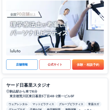
体験・相談予約
店舗情報
公式サイト
ヤード日暮里スタジオ
駒込駅から車で6分
東京都荒川区東日暮里5丁目48-2第一ビル5F
ウェアレンタル
マットピラティス
グループピラティス
常温ヨガ
グループヨガ
子連れOK
他店舗利用
無料体験