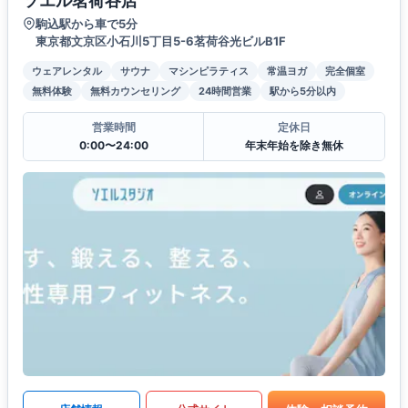
ソエル茗荷谷店
駒込駅から車で5分
東京都文京区小石川5丁目5-6茗荷谷光ビルB1F
ウェアレンタル
サウナ
マシンピラティス
常温ヨガ
完全個室
無料体験
無料カウンセリング
24時間営業
駅から5分以内
営業時間
定休日
0:00〜24:00
年末年始を除き無休