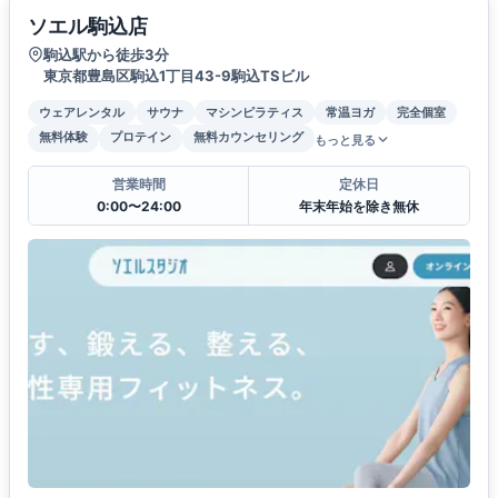
ソエル駒込店
駒込駅から徒歩3分
東京都豊島区駒込1丁目43-9駒込TSビル
ウェアレンタル
サウナ
マシンピラティス
常温ヨガ
完全個室
無料体験
プロテイン
無料カウンセリング
もっと見る
営業時間
定休日
0:00〜24:00
年末年始を除き無休