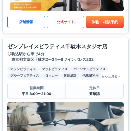
体験・相談予約
店舗情報
公式サイト
ゼンプレイスピラティス千駄木スタジオ店
駒込駅から車で4分
東京都文京区千駄木2ー34ー8ツインパレス202
マシンピラティス
マットピラティス
パーソナルピラティス
グループピラティス
ロッカー
体組成計
他店舗利用
もっと見る
営業時間
定休日
平日 8:00〜21:00
要確認