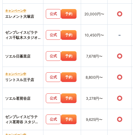
キャンペーン中
○
公式
予約
20,000円〜
エレメント大塚店
ゼンプレイスピラテ
-
公式
予約
10,450円〜
ィス千駄木スタジオ
店
○
公式
予約
ソエル日暮里店
7,678円〜
キャンペーン中
○
公式
予約
8,800円〜
リントスル王子店
○
公式
予約
ソエル茗荷谷店
3,278円〜
ゼンプレイスピラテ
○
公式
予約
9,625円〜
ィス茗荷谷 スタジオ
店
キャンペーン中