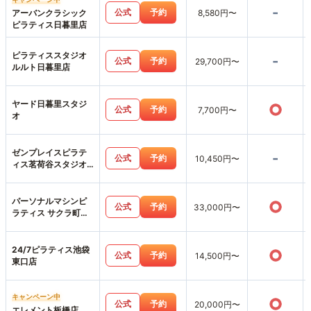
-
公式
予約
アーバンクラシック
8,580円〜
ピラティス日暮里店
ピラティススタジオ
-
公式
予約
29,700円〜
ルルト日暮里店
ヤード日暮里スタジ
○
公式
予約
7,700円〜
オ
ゼンプレイスピラテ
-
公式
予約
10,450円〜
ィス茗荷谷スタジオ
店
パーソナルマシンピ
○
公式
予約
33,000円〜
ラティス サクラ町屋
店
24/7ピラティス池袋
○
公式
予約
14,500円〜
東口店
キャンペーン中
○
公式
予約
20,000円〜
エレメント板橋店