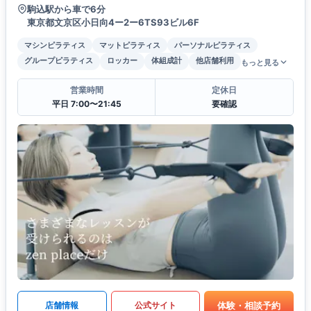
駒込駅から車で6分
東京都文京区小日向4ー2ー6TS93ビル6F
マシンピラティス
マットピラティス
パーソナルピラティス
グループピラティス
ロッカー
体組成計
他店舗利用
もっと見る
営業時間
定休日
平日 7:00〜21:45
要確認
体験・相談予約
店舗情報
公式サイト