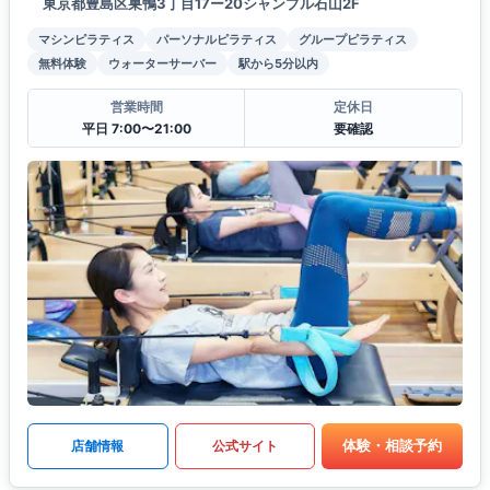
東京都豊島区巣鴨3丁目17ー20シャンブル石山2F
マシンピラティス
パーソナルピラティス
グループピラティス
無料体験
ウォーターサーバー
駅から5分以内
営業時間
定休日
平日 7:00〜21:00
要確認
体験・相談予約
店舗情報
公式サイト