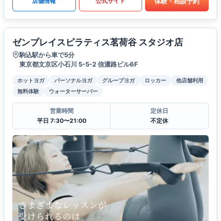
体験・相談予約
店舗情報
公式サイト
ゼンプレイスピラティス茗荷谷 スタジオ店
駒込駅から車で5分
東京都文京区小石川 5-5-2 信濃路ビル6F
ホットヨガ
パーソナルヨガ
グループヨガ
ロッカー
他店舗利用
無料体験
ウォーターサーバー
営業時間
定休日
平日 7:30〜21:00
不定休