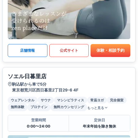
体験・相談予約
店舗情報
公式サイト
ソエル日暮里店
駒込駅から車で5分
東京都荒川区西日暮里2丁目29-6 4F
ウェアレンタル
サウナ
マシンピラティス
常温ヨガ
完全個室
無料体験
プロテイン
無料カウンセリング
もっと見る
営業時間
定休日
0:00〜24:00
年末年始を除き無休