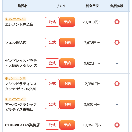
施設名
リンク
料金目安
無料体験
キャンペーン中
○
公式
予約
20,000円〜
エレメント駒込店
○
公式
予約
ソエル駒込店
7,678円〜
ゼンプレイスピラテ
-
公式
予約
9,625円〜
ィス駒込スタジオ店
キャンペーン中
○
公式
予約
マシンピラティスス
12,980円〜
タジオ ザ･シルク巣鴨
店
キャンペーン中
-
公式
予約
アーバンクラシック
8,580円〜
ピラティス巣鴨店
○
公式
予約
CLUBPILATES巣鴨店
13,090円〜