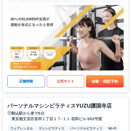
体験・相談予約
店舗情報
公式サイト
パーソナルマシンピラティスYUZU護国寺店
駒込駅から車で6分
東京都文京区音羽１丁目１７-１１ 花和ビル 502号室
ウェアレンタル
マシンピラティス
パーソナルピラティス
Wi-Fi