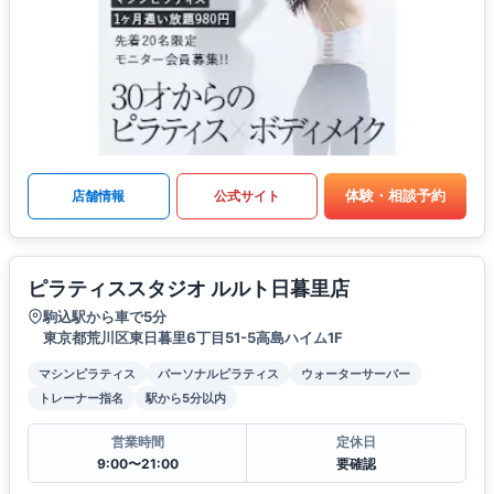
体験・相談予約
店舗情報
公式サイト
ピラティススタジオ ルルト日暮里店
駒込駅から車で5分
東京都荒川区東日暮里6丁目51-5高島ハイム1F
マシンピラティス
パーソナルピラティス
ウォーターサーバー
トレーナー指名
駅から5分以内
営業時間
定休日
9:00〜21:00
要確認