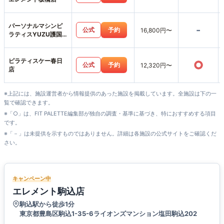
パーソナルマシンピ
-
公式
予約
16,800円〜
ラティスYUZU護国
寺店
ピラティスケー春日
○
公式
予約
12,320円〜
店
※上記には、施設運営者から情報提供のあった施設を掲載しています。全施設は下の一
覧で確認できます。
※「○」は、FIT PALETTE編集部が独自の調査・基準に基づき、特におすすめする項目
です。
※「－」は未提供を示すものではありません。詳細は各施設の公式サイトをご確認くだ
さい。
キャンペーン中
エレメント駒込店
駒込駅から徒歩1分
東京都豊島区駒込1-35-6ライオンズマンション塩田駒込202