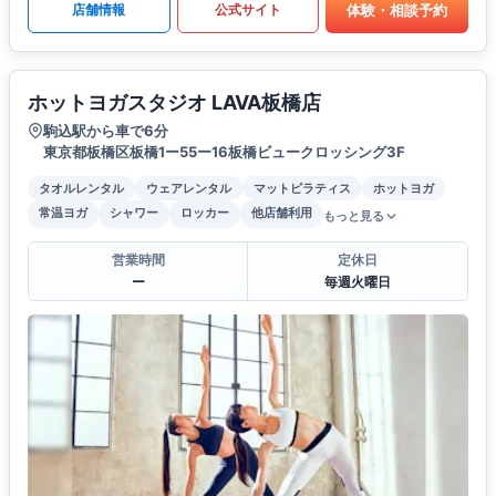
体験・相談予約
店舗情報
公式サイト
ホットヨガスタジオ LAVA板橋店
駒込駅から車で6分
東京都板橋区板橋1ー55ー16板橋ビュークロッシング3F
タオルレンタル
ウェアレンタル
マットピラティス
ホットヨガ
常温ヨガ
シャワー
ロッカー
他店舗利用
もっと見る
営業時間
定休日
ー
毎週火曜日