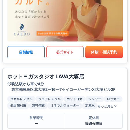
体験・相談予約
店舗情報
公式サイト
ホットヨガスタジオ LAVA大塚店
駒込駅から車で4分
東京都豊島区北大塚2ー16ー7セイコーガーデンXI大塚ビル2F
タオルレンタル
ウェアレンタル
ホットヨガ
シャワー
ロッカー
他店舗利用
無料体験
ミネラルウォーター
水素水
もっと見る
営業時間
定休日
ー
毎週火曜日