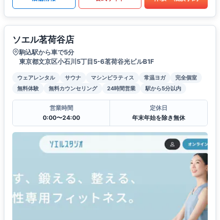
ソエル茗荷谷店
駒込駅から車で5分
東京都文京区小石川5丁目5-6茗荷谷光ビルB1F
ウェアレンタル
サウナ
マシンピラティス
常温ヨガ
完全個室
無料体験
無料カウンセリング
24時間営業
駅から5分以内
営業時間
定休日
0:00〜24:00
年末年始を除き無休