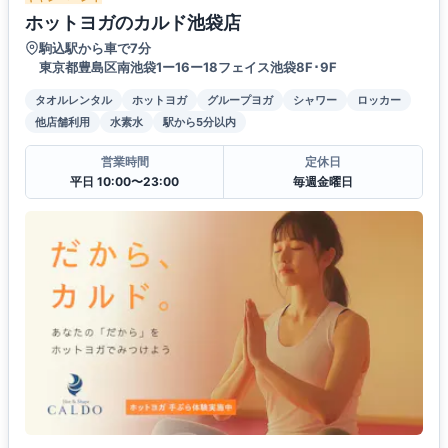
ホットヨガのカルド池袋店
駒込駅から車で7分
東京都豊島区南池袋1ー16ー18フェイス池袋8F･9F
タオルレンタル
ホットヨガ
グループヨガ
シャワー
ロッカー
他店舗利用
水素水
駅から5分以内
営業時間
定休日
平日 10:00〜23:00
毎週金曜日