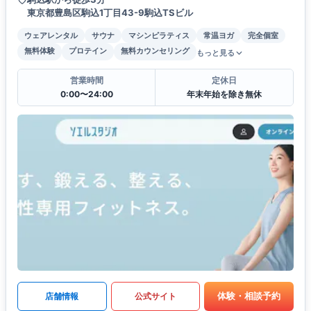
東京都豊島区駒込1丁目43-9駒込TSビル
ウェアレンタル
サウナ
マシンピラティス
常温ヨガ
完全個室
無料体験
プロテイン
無料カウンセリング
もっと見る
営業時間
定休日
0:00〜24:00
年末年始を除き無休
体験・相談予約
店舗情報
公式サイト