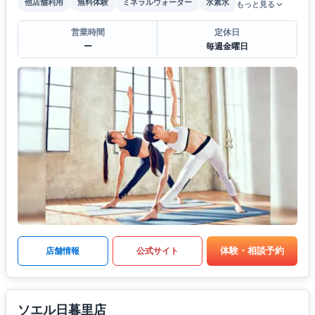
他店舗利用
無料体験
ミネラルウォーター
水素水
もっと見る
営業時間
定休日
ー
毎週金曜日
体験・相談予約
店舗情報
公式サイト
ソエル日暮里店