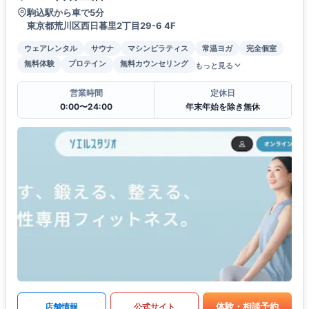
駒込駅から車で5分
東京都荒川区西日暮里2丁目29-6 4F
ウェアレンタル
サウナ
マシンピラティス
常温ヨガ
完全個室
無料体験
プロテイン
無料カウンセリング
もっと見る
営業時間
定休日
0:00〜24:00
年末年始を除き無休
体験・相談予約
店舗情報
公式サイト