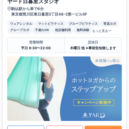
ヤード日暮里スタジオ
駒込駅から車で6分
東京都荒川区東日暮里5丁目48-2第一ビル5F
ウェアレンタル
マットピラティス
グループピラティス
常温ヨガ
グループヨガ
子連れOK
他店舗利用
無料体験
もっと見る
営業時間
定休日
平日 9:30〜22:00
木曜日 他 ※事前告知致します