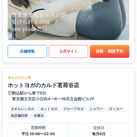
体験・相談予約
店舗情報
公式サイト
キャンペーン中
ホットヨガのカルド茗荷谷店
駒込駅から車で5分
東京都文京区小日向4ー6ー19共立会館ビル7F
タオルレンタル
ホットヨガ
グループヨガ
シャワー
ロッカー
他店舗利用
水素水
営業時間
定休日
平日 10:00〜22:30
毎月6日