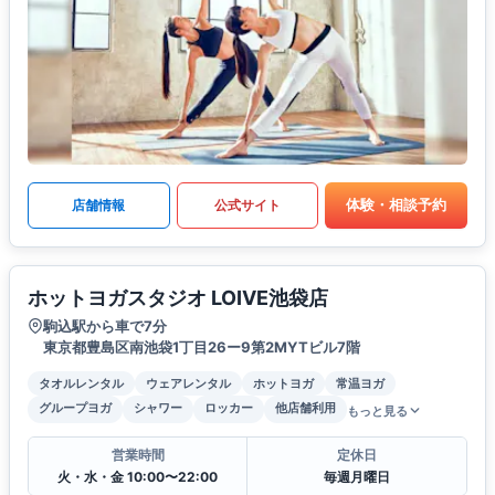
体験・相談予約
店舗情報
公式サイト
ホットヨガスタジオ LOIVE池袋店
駒込駅から車で7分
東京都豊島区南池袋1丁目26ー9第2MYTビル7階
タオルレンタル
ウェアレンタル
ホットヨガ
常温ヨガ
グループヨガ
シャワー
ロッカー
他店舗利用
もっと見る
営業時間
定休日
火・水・金 10:00〜22:00
毎週月曜日