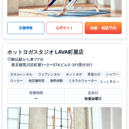
体験・相談予約
店舗情報
公式サイト
ホットヨガスタジオ LAVA町屋店
駒込駅から車で7分
東京都荒川区町屋1ー2ー5TKビル2･3F(受付3F)
タオルレンタル
ウェアレンタル
ホットヨガ
常温ヨガ
シャワー
ロッカー
他店舗利用
無料体験
ミネラルウォーター
もっと見る
営業時間
定休日
ー
毎週金曜日