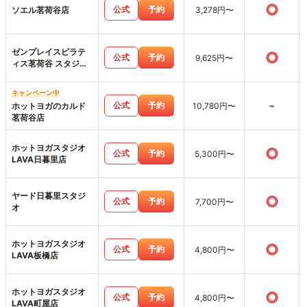
○
公式
予約
ソエル茗荷谷店
3,278円〜
ゼンプレイスピラテ
○
公式
予約
9,625円〜
ィス茗荷谷 スタジオ
店
キャンペーン中
-
公式
予約
ホットヨガのカルド
10,780円〜
茗荷谷店
ホットヨガスタジオ
○
公式
予約
5,300円〜
LAVA日暮里店
ヤード日暮里スタジ
○
公式
予約
7,700円〜
オ
ホットヨガスタジオ
○
公式
予約
4,800円〜
LAVA板橋店
ホットヨガスタジオ
○
公式
予約
4,800円〜
LAVA町屋店