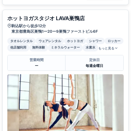
ホットヨガスタジオ LAVA巣鴨店
駒込駅から徒歩12分
東京都豊島区巣鴨1ー20ー9巣鴨ファーストビル6F
タオルレンタル
ウェアレンタル
ホットヨガ
シャワー
ロッカー
他店舗利用
無料体験
ミネラルウォーター
水素水
もっと見る
営業時間
定休日
ー
毎週金曜日