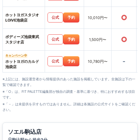
ホットヨガスタジオ
○
公式
予約
10,010円〜
LOIVE池袋店
ボディーズ池袋東武
○
公式
予約
1,500円〜
スタジオ店
キャンペーン中
-
公式
予約
ホットヨガのカルド
10,780円〜
池袋店
※上記には、施設運営者から情報提供のあった施設を掲載しています。全施設は下の一
覧で確認できます。
※「○」は、FIT PALETTE編集部が独自の調査・基準に基づき、特におすすめする項目
です。
※「－」は未提供を示すものではありません。詳細は各施設の公式サイトをご確認くだ
さい。
ソエル駒込店
駒込駅から徒歩3分