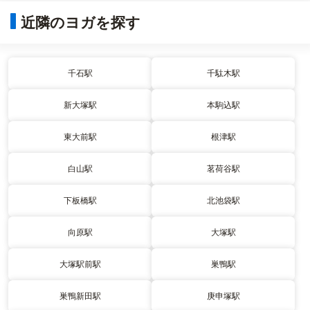
近隣のヨガを探す
千石駅
千駄木駅
新大塚駅
本駒込駅
東大前駅
根津駅
白山駅
茗荷谷駅
下板橋駅
北池袋駅
向原駅
大塚駅
大塚駅前駅
巣鴨駅
巣鴨新田駅
庚申塚駅