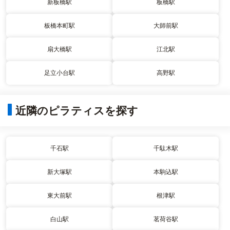
新板橋駅
板橋駅
板橋本町駅
大師前駅
扇大橋駅
江北駅
足立小台駅
高野駅
近隣のピラティスを探す
千石駅
千駄木駅
新大塚駅
本駒込駅
東大前駅
根津駅
白山駅
茗荷谷駅