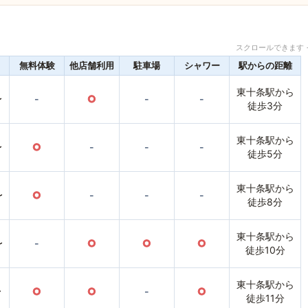
スクロールできます 
無料体験
他店舗利用
駐車場
シャワー
駅からの距離
東十条駅から
〜
-
○
-
-
徒歩3分
東十条駅から
〜
○
-
-
-
徒歩5分
東十条駅から
〜
○
-
-
-
徒歩8分
東十条駅から
〜
-
○
○
○
徒歩10分
東十条駅から
〜
○
○
-
○
徒歩11分