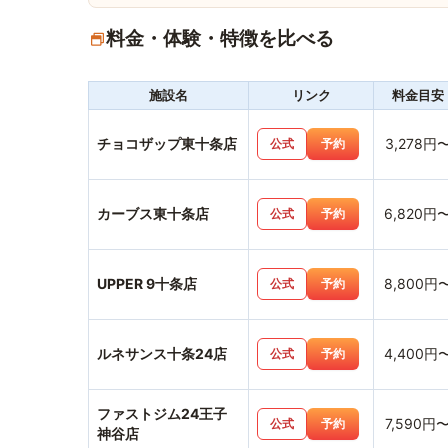
料金・体験・特徴を比べる
施設名
リンク
料金目安
チョコザップ東十条店
3,278円
公式
予約
カーブス東十条店
6,820円
公式
予約
UPPER 9十条店
8,800円
公式
予約
ルネサンス十条24店
4,400円
公式
予約
ファストジム24王子
7,590円
公式
予約
神谷店