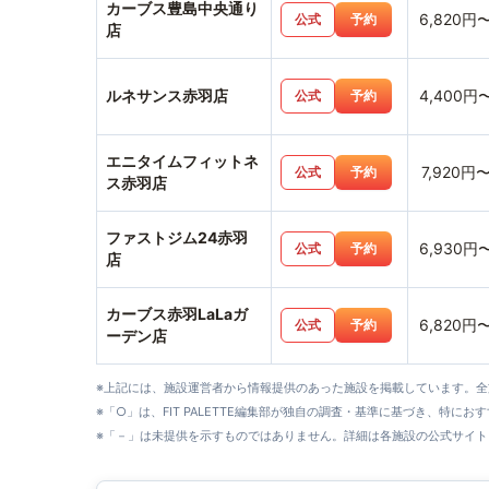
カーブス豊島中央通り
6,820円
公式
予約
店
ルネサンス赤羽店
4,400円
公式
予約
エニタイムフィットネ
7,920円
公式
予約
ス赤羽店
ファストジム24赤羽
6,930円
公式
予約
店
カーブス赤羽LaLaガ
6,820円
公式
予約
ーデン店
※上記には、施設運営者から情報提供のあった施設を掲載しています。
※「○」は、FIT PALETTE編集部が独自の調査・基準に基づき、特にお
※「－」は未提供を示すものではありません。詳細は各施設の公式サイト