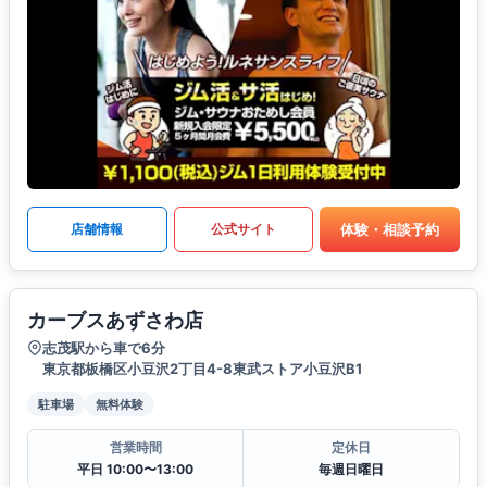
体験・相談予約
店舗情報
公式サイト
カーブスあずさわ店
志茂駅から車で6分
東京都板橋区小豆沢2丁目4-8東武ストア小豆沢B1
駐車場
無料体験
営業時間
定休日
平日 10:00〜13:00
毎週日曜日