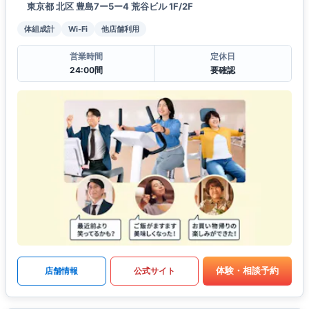
東京都 北区 豊島7ー5ー4 荒谷ビル 1F/2F
体組成計
Wi-Fi
他店舗利用
営業時間
定休日
24:00間
要確認
体験・相談予約
店舗情報
公式サイト