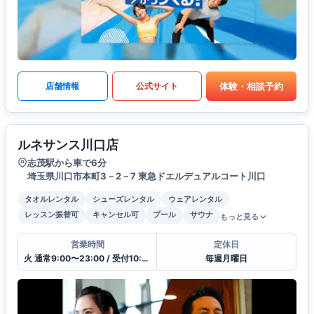
体験・相談予約
店舗情報
公式サイト
ルネサンス川口店
志茂駅から車で6分
埼玉県川口市本町3－2－7 東急ドエルデュアルコート川口
タオルレンタル
シューズレンタル
ウェアレンタル
レッスン振替可
キャンセル可
プール
サウナ
もっと見る
営業時間
定休日
火 通常9:00〜23:00 / 受付10:00〜21:00
毎週月曜日