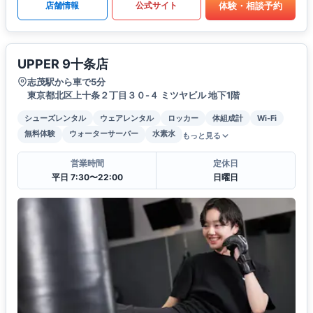
体験・相談予約
店舗情報
公式サイト
UPPER 9十条店
志茂駅から車で5分
東京都北区上十条２丁目３０-４ ミツヤビル 地下1階
シューズレンタル
ウェアレンタル
ロッカー
体組成計
Wi-Fi
無料体験
ウォーターサーバー
水素水
もっと見る
営業時間
定休日
平日 7:30〜22:00
日曜日