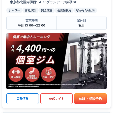
東京都北区赤羽西1-4-15グランデージ赤羽6F
シャワー
体組成計
完全個室
他店舗利用
駅から5分以内
営業時間
定休日
平日 13:00〜22:00
祝日
体験・相談予約
店舗情報
公式サイト