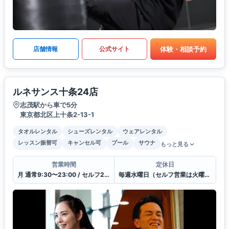
体験・相談予約
店舗情報
公式サイト
ルネサンス十条24店
志茂駅から車で5分
東京都北区上十条2-13-1
タオルレンタル
シューズレンタル
ウェアレンタル
レッスン振替可
キャンセル可
プール
サウナ
もっと見る
営業時間
定休日
月 通常9:30〜23:00 / セルフ23:00〜9:30 / 受付10:30〜21:00
毎週水曜日（セルフ営業は火曜23:00~木曜9:30まで休館）