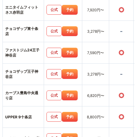
エニタイムフィット
○
公式
予約
7,920円〜
ネス赤羽店
チョコザップ東十条
-
公式
予約
3,278円〜
店
ファストジム24王子
○
公式
予約
7,590円〜
神谷店
チョコザップ王子神
-
公式
予約
3,278円〜
谷店
カーブス豊島中央通
○
公式
予約
6,820円〜
り店
○
公式
予約
UPPER 9十条店
8,800円〜