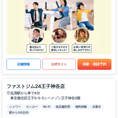
体験・相談予約
店舗情報
公式サイト
ファストジム24王子神谷店
志茂駅から車で4分
東京都北区王子5-5-3シーメゾン王子神谷2階
シャワー
ロッカー
Wi-Fi
他店舗利用
無料体験
水素水
駅から5分以内