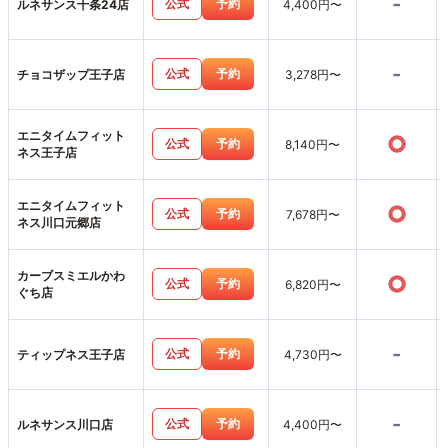
-
公式
予約
ルネサンス十条24店
4,400円〜
-
公式
予約
チョコザップ王子店
3,278円〜
エニタイムフィット
○
公式
予約
8,140円〜
ネス王子店
エニタイムフィット
○
公式
予約
7,678円〜
ネス川口元郷店
カーブスミエルかわ
○
公式
予約
6,820円〜
ぐち店
-
公式
予約
ティップネス王子店
4,730円〜
-
公式
予約
ルネサンス川口店
4,400円〜