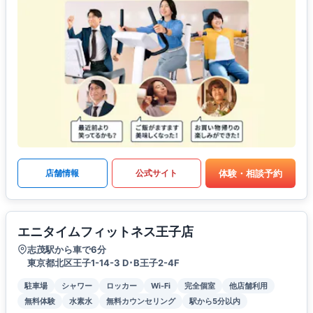
体験・相談予約
店舗情報
公式サイト
エニタイムフィットネス王子店
志茂駅から車で6分
東京都北区王子1-14-3 D･B王子2-4F
駐車場
シャワー
ロッカー
Wi-Fi
完全個室
他店舗利用
無料体験
水素水
無料カウンセリング
駅から5分以内