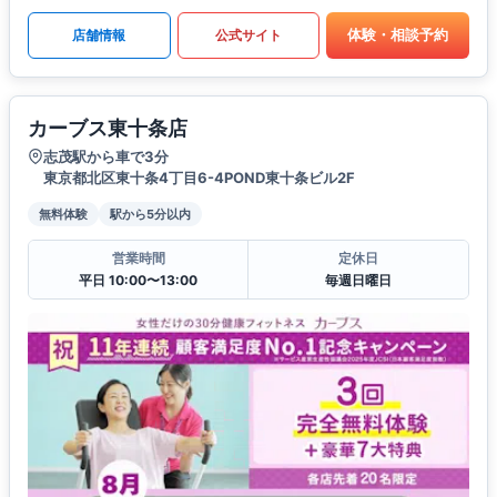
体験・相談予約
店舗情報
公式サイト
カーブス東十条店
志茂駅から車で3分
東京都北区東十条4丁目6-4POND東十条ビル2F
無料体験
駅から5分以内
営業時間
定休日
平日 10:00〜13:00
毎週日曜日