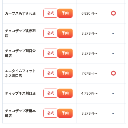
○
公式
予約
カーブスあずさわ店
6,820円〜
チョコザップ北赤羽
-
公式
予約
3,278円〜
店
チョコザップ川口栄
-
公式
予約
3,278円〜
町店
エニタイムフィット
○
公式
予約
7,678円〜
ネス川口店
-
公式
予約
ティップネス川口店
4,730円〜
チョコザップ板橋本
-
公式
予約
3,278円〜
町店