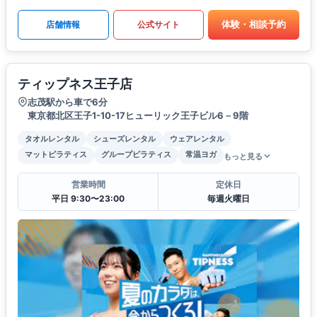
体験・相談予約
店舗情報
公式サイト
ティップネス王子店
志茂駅から車で6分
東京都北区王子1-10-17ヒューリック王子ビル6－9階
タオルレンタル
シューズレンタル
ウェアレンタル
マットピラティス
グループピラティス
常温ヨガ
もっと見る
営業時間
定休日
平日 9:30〜23:00
毎週火曜日