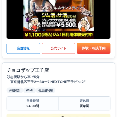
体験・相談予約
店舗情報
公式サイト
チョコザップ王子店
志茂駅から車で5分
東京都北区王子2ー30ー7 NEXTONE王子ビル 2F
体組成計
Wi-Fi
他店舗利用
営業時間
定休日
24:00間
要確認