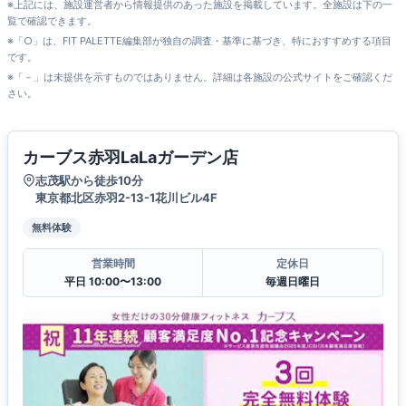
※上記には、施設運営者から情報提供のあった施設を掲載しています。全施設は下の一
覧で確認できます。
※「○」は、FIT PALETTE編集部が独自の調査・基準に基づき、特におすすめする項目
です。
※「－」は未提供を示すものではありません。詳細は各施設の公式サイトをご確認くだ
さい。
カーブス赤羽LaLaガーデン店
志茂駅から徒歩10分
東京都北区赤羽2-13-1花川ビル4F
無料体験
営業時間
定休日
平日 10:00〜13:00
毎週日曜日