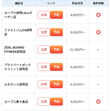
施設名
リンク
料金目安
無料体験
カーブス赤羽LaLaガ
○
公式
予約
6,820円〜
ーデン店
ファストジム24赤羽
○
公式
予約
6,930円〜
店
ZEAL BOXING
-
公式
予約
10,780円〜
FITNESS赤羽店
プライベートボック
-
公式
予約
4,400円〜
スフィット赤羽店
-
公式
予約
ルネサンス赤羽店
4,400円〜
○
公式
予約
カーブス東十条店
6,820円〜