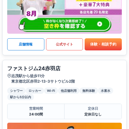
体験・相談予約
店舗情報
公式サイト
ファストジム24赤羽店
志茂駅から徒歩11分
東京都北区赤羽2-13-3サトウビル2階
シャワー
ロッカー
Wi-Fi
他店舗利用
無料体験
水素水
駅から5分以内
営業時間
定休日
24:00間
定休日なし