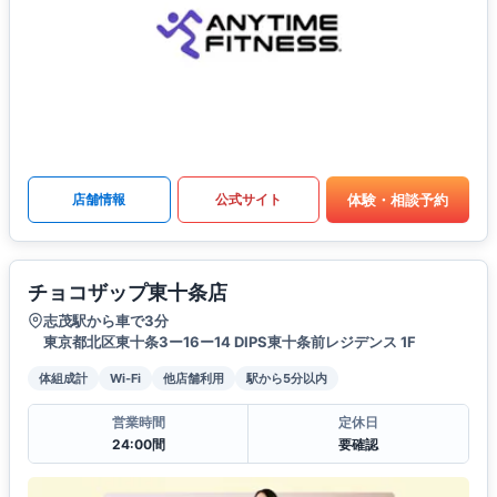
体験・相談予約
店舗情報
公式サイト
チョコザップ東十条店
志茂駅から車で3分
東京都北区東十条3ー16ー14 DIPS東十条前レジデンス 1F
体組成計
Wi-Fi
他店舗利用
駅から5分以内
営業時間
定休日
24:00間
要確認