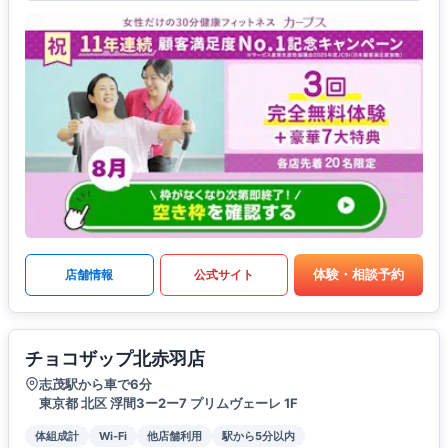
体験・相談予約
店舗情報
公式サイト
チョコザップ北赤羽店
志茂駅から車で6分
東京都 北区 浮間3ー2ー7 プリムヴェーレ 1F
体組成計
Wi-Fi
他店舗利用
駅から5分以内