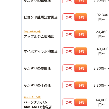
かたぎり塾板橋店
8,800円
公式
予約
102,300
ビヨンド練馬江古田店
公式
予約
円〜
20,460
キャンペーン中
公式
予約
アップルジム板橋店
円〜
149,600
マイボディラボ池袋店
公式
予約
円〜
かたぎり塾要町店
8,800円
公式
予約
かたぎり塾十条店
8,800円
公式
予約
キャンペーン中
44,000
パーソナルジム
公式
予約
円〜
ARISANFIT池袋店