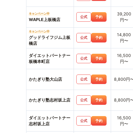
39,200
キャンペーン中
公式
予約
WAPLE上板橋店
円〜
キャンペーン中
14,800
グッドライフジム上板
公式
予約
円〜
橋店
ダイエットパートナー
16,500
公式
予約
板橋本町店
円〜
かたぎり塾大山店
8,800円
公式
予約
かたぎり塾志村坂上店
8,800円
公式
予約
ダイエットパートナー
16,500
公式
予約
志村坂上店
円〜