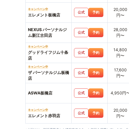
20,000
キャンペーン中
公式
予約
エレメント板橋店
円〜
NEXUS パーソナルジ
28,000
公式
予約
ム新江古田店
円〜
キャンペーン中
14,800
グッドライフジム十条
公式
予約
円〜
店
キャンペーン中
17,600
ザ パーソナルジム板橋
公式
予約
円〜
店
ASWA板橋店
4,950円
公式
予約
20,000
キャンペーン中
公式
予約
エレメント赤羽店
円〜