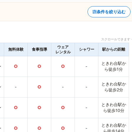
条件を絞り込む
スクロールできます 
ウェア
無料体験
食事指導
シャワー
駅からの距離
レンタル
ときわ台駅か
〜
○
○
○
-
ら徒歩1分
ときわ台駅か
〜
-
○
-
-
ら徒歩2分
ときわ台駅か
〜
○
○
○
-
ら徒歩10分
ときわ台駅か
〜
○
○
○
-
ら徒歩14分