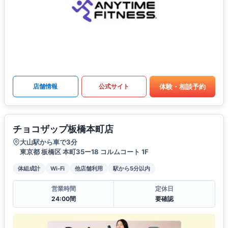
体験・相談予約
店舗情報
公式サイト
チョコザップ板橋本町店
大山駅から車で3分
東京都 板橋区 本町35ー18 コルムコート 1F
体組成計
Wi-Fi
他店舗利用
駅から5分以内
営業時間
定休日
24:00間
要確認