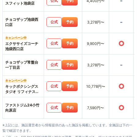
-
公式
予約
4,400円〜
スフィット池袋店
チョコザップ池袋西
-
公式
予約
3,278円〜
口店
キャンペーン中
○
公式
予約
エクササイズコーチ
9,900円〜
池袋西口店
チョコザップ常盤台
-
公式
予約
3,278円〜
一丁目店
キャンペーン中
○
公式
予約
キックボクシングス
10,778円〜
タジオ リフィナス池
袋店
ファストジム24小竹
○
公式
予約
7,590円〜
向原店
※上記には、施設運営者から情報提供のあった施設を掲載しています。全施設は下の一
覧で確認できます。