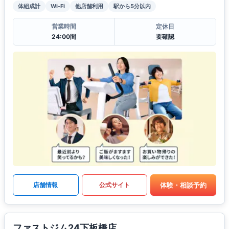
体組成計
Wi-Fi
他店舗利用
駅から5分以内
営業時間
定休日
24:00間
要確認
体験・相談予約
店舗情報
公式サイト
ファストジム24下板橋店