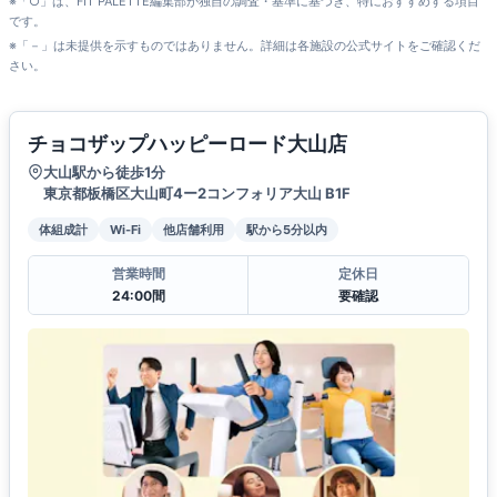
※「○」は、FIT PALETTE編集部が独自の調査・基準に基づき、特におすすめする項目
です。
※「－」は未提供を示すものではありません。詳細は各施設の公式サイトをご確認くだ
さい。
チョコザップハッピーロード大山店
大山駅から徒歩1分
東京都板橋区大山町4ー2コンフォリア大山 B1F
体組成計
Wi-Fi
他店舗利用
駅から5分以内
営業時間
定休日
24:00間
要確認