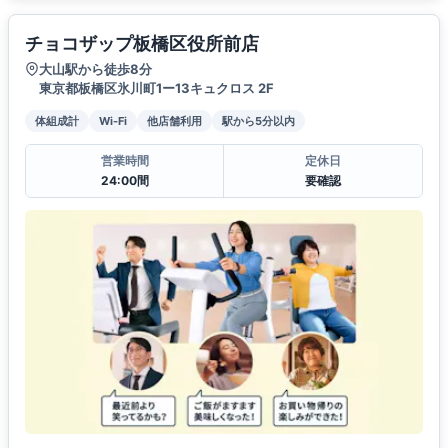
チョコザップ板橋区役所前店
大山駅から徒歩8分
東京都板橋区氷川町1ー13キュクロス 2F
体組成計
Wi-Fi
他店舗利用
駅から5分以内
営業時間
定休日
24:00間
要確認