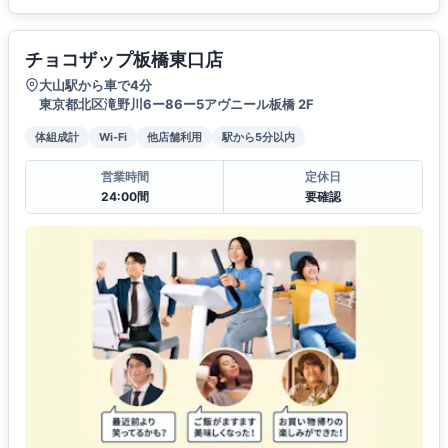
チョコザップ板橋東口店
大山駅から車で4分
東京都北区滝野川6ー86ー5アヴニール板橋 2F
体組成計
Wi-Fi
他店舗利用
駅から5分以内
営業時間
定休日
24:00間
要確認