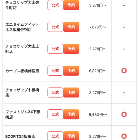
チョコザップ大山弥
-
公式
予約
3,278円〜
生町店
エニタイムフィット
-
公式
予約
7,678円〜
ネス板橋仲宿店
チョコザップ大山上
-
公式
予約
3,278円〜
町店
○
公式
予約
カーブス板橋仲宿店
6,820円〜
チョコザップ中板橋
-
公式
予約
3,278円〜
店
ファストジム24下板
○
公式
予約
6,430円〜
橋店
○
公式
予約
ECOFIT24板橋店
3,278円〜