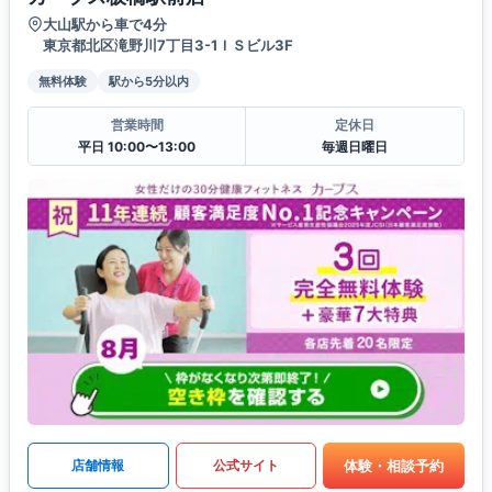
大山駅から車で4分
東京都北区滝野川7丁目3-1ＩＳビル3F
無料体験
駅から5分以内
営業時間
定休日
平日 10:00〜13:00
毎週日曜日
体験・相談予約
店舗情報
公式サイト