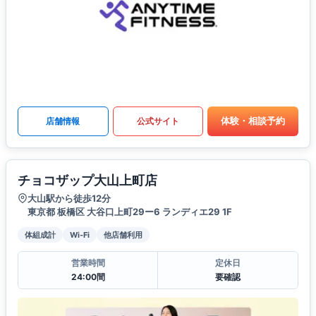
体験・相談予約
店舗情報
公式サイト
チョコザップ大山上町店
大山駅から徒歩12分
東京都 板橋区 大谷口上町29ー6 ランディエ29 1F
体組成計
Wi-Fi
他店舗利用
営業時間
定休日
24:00間
要確認