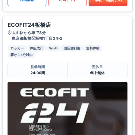
ECOFIT24板橋店
大山駅から車で3分
東京都板橋区板橋1丁目34-2
ロッカー
体組成計
Wi-Fi
他店舗利用
無料体験
駅から5分以内
営業時間
定休日
24:00間
年中無休