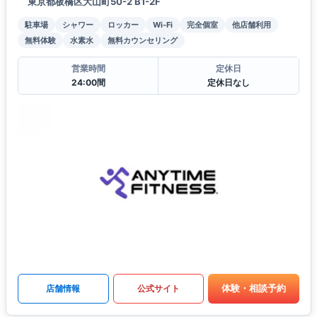
東京都板橋区大山町50-2 B1-2F
駐車場
シャワー
ロッカー
Wi-Fi
完全個室
他店舗利用
無料体験
水素水
無料カウンセリング
営業時間
定休日
24:00間
定休日なし
体験・相談予約
店舗情報
公式サイト