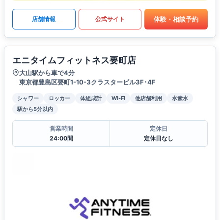
体験・相談予約
店舗情報
公式サイト
エニタイムフィットネス要町店
大山駅から車で4分
東京都豊島区要町1-10-3クラスタービル3F･4F
シャワー
ロッカー
体組成計
Wi-Fi
他店舗利用
水素水
駅から5分以内
営業時間
定休日
24:00間
定休日なし