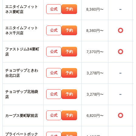
エニタイムフィット
-
公式
予約
8,360円〜
ネス要町店
エニタイムフィット
○
公式
予約
8,360円〜
ネス千川店
ファストジム24要町
○
公式
予約
7,370円〜
店
チョコザップときわ
-
公式
予約
3,278円〜
台北口店
チョコザップ北池袋
-
公式
予約
3,278円〜
店
○
公式
予約
カーブス要町駅前店
6,820円〜
プライベートボック