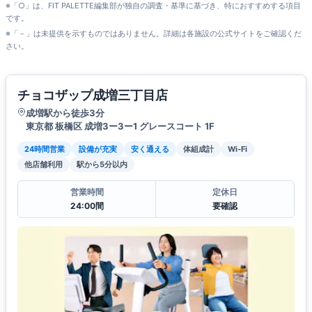
※「○」は、FIT PALETTE編集部が独自の調査・基準に基づき、特におすすめする項目
です。
※「－」は未提供を示すものではありません。詳細は各施設の公式サイトをご確認くだ
さい。
チョコザップ成増三丁目店
成増駅から徒歩3分
東京都 板橋区 成増3ー3ー1 グレースコート 1F
24時間営業
設備が充実
安く通える
体組成計
Wi-Fi
他店舗利用
駅から5分以内
営業時間
定休日
24:00間
要確認