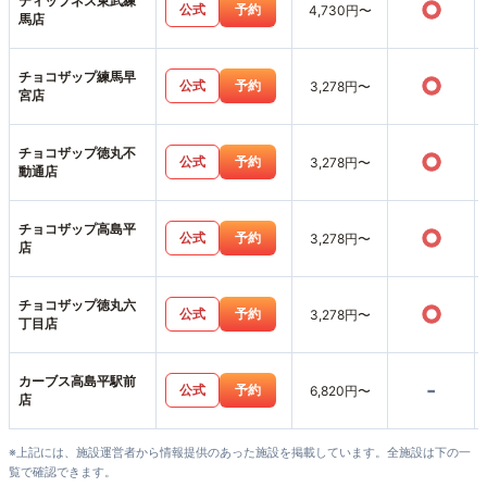
ティップネス東武練
○
公式
予約
4,730円〜
馬店
チョコザップ練馬早
○
公式
予約
3,278円〜
宮店
チョコザップ徳丸不
○
公式
予約
3,278円〜
動通店
チョコザップ高島平
○
公式
予約
3,278円〜
店
チョコザップ徳丸六
○
公式
予約
3,278円〜
丁目店
カーブス高島平駅前
-
公式
予約
6,820円〜
店
※上記には、施設運営者から情報提供のあった施設を掲載しています。全施設は下の一
覧で確認できます。