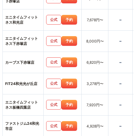
下赤塚店
エニタイムフィット
-
公式
予約
7,678円〜
ネス和光店
エニタイムフィット
-
公式
予約
8,000円〜
ネス下赤塚店
-
公式
予約
カーブス下赤塚店
6,820円〜
-
公式
予約
FiT24和光光が丘店
3,278円〜
エニタイムフィット
-
公式
予約
7,920円〜
ネス板橋四葉店
ファストジム24和光
-
公式
予約
4,928円〜
市店