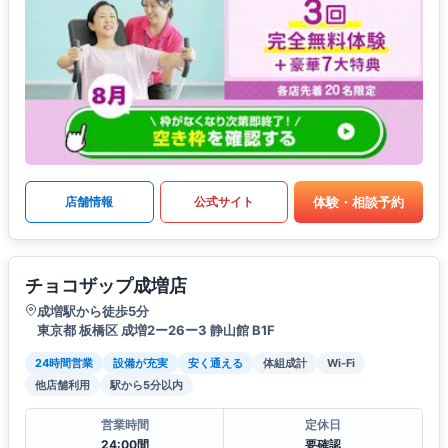
体験・相談予約
店舗情報
公式サイト
チョコザップ成増店
成増駅から徒歩5分
東京都 板橋区 成増2ー26ー3 静山館 B1F
24時間営業
設備が充実
安く通える
体組成計
Wi-Fi
他店舗利用
駅から5分以内
営業時間
定休日
24:00間
要確認