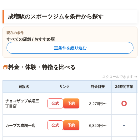
成増駅のスポーツジムを条件から探す
現在の条件
すべての店舗 / おすすめ順
条件を絞り込む
料金・体験・特徴を比べる
スクロールできます →
施設名
リンク
料金目安
24時間営業
チョコザップ成増三
○
公式
予約
3,278円〜
丁目店
-
公式
予約
カーブス成増一店
6,820円〜