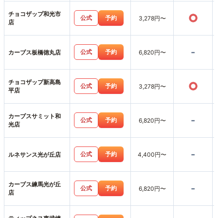
チョコザップ和光市
○
公式
予約
3,278円〜
店
-
公式
予約
カーブス板橋徳丸店
6,820円〜
チョコザップ新高島
○
公式
予約
3,278円〜
平店
カーブスサミット和
-
公式
予約
6,820円〜
光店
-
公式
予約
ルネサンス光が丘店
4,400円〜
カーブス練馬光が丘
-
公式
予約
6,820円〜
店