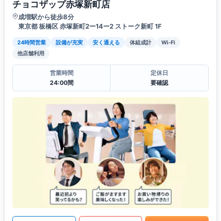
チョコザップ赤塚新町店
成増駅から徒歩8分
東京都 板橋区 赤塚新町2ー14ー2 ストーク新町 1F
24時間営業
設備が充実
安く通える
体組成計
Wi-Fi
他店舗利用
営業時間
定休日
24:00間
要確認