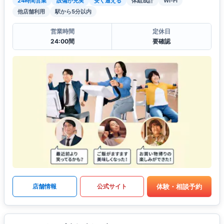
24時間営業
設備が充実
安く通える
体組成計
Wi-Fi
他店舗利用
駅から5分以内
営業時間
定休日
24:00間
要確認
体験・相談予約
店舗情報
公式サイト