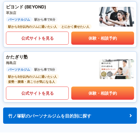
ビヨンド (BEYOND)
草加店
パーソナルジム
駅から車で8分
駅から5分以内のジムに通いたい人
とにかく痩せたい人
公式サイトを見る
体験・相談予約
かたぎり塾
梅島店
パーソナルジム
駅から車で5分
駅から5分以内のジムに通いたい人
姿勢・腰痛・肩こりが気になる人
公式サイトを見る
体験・相談予約
竹ノ塚駅のパーソナルジムを目的別に探す