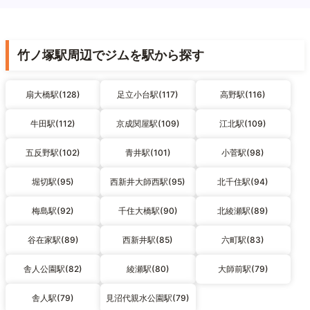
竹ノ塚駅周辺でジムを駅から探す
扇大橋駅(128)
足立小台駅(117)
高野駅(116)
牛田駅(112)
京成関屋駅(109)
江北駅(109)
五反野駅(102)
青井駅(101)
小菅駅(98)
堀切駅(95)
西新井大師西駅(95)
北千住駅(94)
梅島駅(92)
千住大橋駅(90)
北綾瀬駅(89)
谷在家駅(89)
西新井駅(85)
六町駅(83)
舎人公園駅(82)
綾瀬駅(80)
大師前駅(79)
舎人駅(79)
見沼代親水公園駅(79)