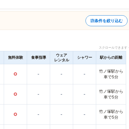
条件を絞り込む
スクロールできます 
ウェア
無料体験
食事指導
シャワー
駅からの距離
レンタル
竹ノ塚駅から
○
-
-
-
車で5分
竹ノ塚駅から
○
-
-
-
車で5分
竹ノ塚駅から
○
-
-
-
車で5分