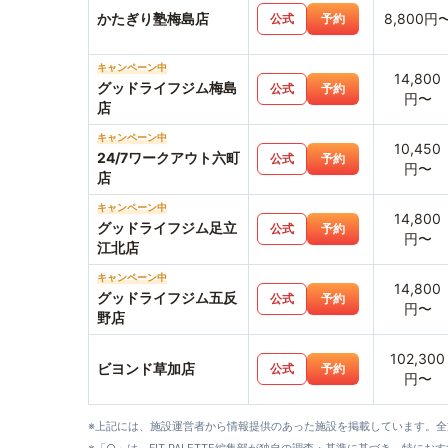
かたぎり塾梅島店
8,800円
公式
予約
キャンペーン中
14,800
グッドライフジム梅島
公式
予約
円〜
店
キャンペーン中
10,450
24/7ワークアウト六町
公式
予約
円〜
店
キャンペーン中
14,800
グッドライフジム足立
公式
予約
円〜
江北店
キャンペーン中
14,800
グッドライフジム五反
公式
予約
円〜
野店
102,300
ビヨンド草加店
公式
予約
円〜
※上記には、施設運営者から情報提供のあった施設を掲載しています。