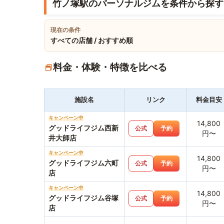
竹ノ塚駅のパーソナルジムを条件から探す
現在の条件
すべての店舗 / おすすめ順
料金・体験・特徴を比べる
施設名
リンク
料金目安
キャンペーン中
14,800
グッドライフジム西新
公式
予約
円〜
井大師店
キャンペーン中
14,800
グッドライフジム六町
公式
予約
円〜
店
キャンペーン中
14,800
グッドライフジム谷塚
公式
予約
円〜
店