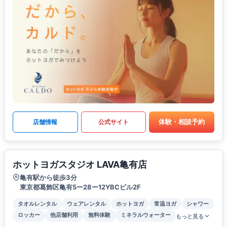
体験・相談予約
店舗情報
公式サイト
ホットヨガスタジオ LAVA亀有店
亀有駅から徒歩3分
東京都葛飾区亀有5ー28ー12YBCビル2F
タオルレンタル
ウェアレンタル
ホットヨガ
常温ヨガ
シャワー
ロッカー
他店舗利用
無料体験
ミネラルウォーター
もっと見る