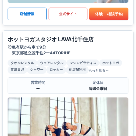
体験・相談予約
店舗情報
公式サイト
ホットヨガスタジオ LAVA北千住店
亀有駅から車で9分
東京都足立区千住2ー44TORII1F
タオルレンタル
ウェアレンタル
マシンピラティス
ホットヨガ
常温ヨガ
シャワー
ロッカー
他店舗利用
もっと見る
営業時間
定休日
ー
毎週金曜日