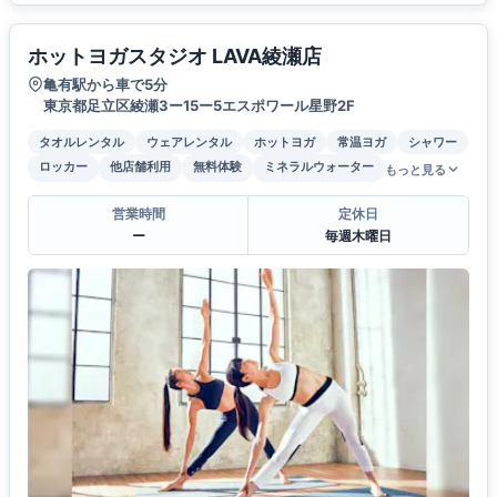
ホットヨガスタジオ LAVA綾瀬店
亀有駅から車で5分
東京都足立区綾瀬3ー15ー5エスポワール星野2F
タオルレンタル
ウェアレンタル
ホットヨガ
常温ヨガ
シャワー
ロッカー
他店舗利用
無料体験
ミネラルウォーター
もっと見る
営業時間
定休日
ー
毎週木曜日