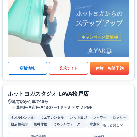
体験・相談予約
店舗情報
公式サイト
ホットヨガスタジオ LAVA松戸店
亀有駅から車で10分
千葉県松戸市松戸1307ー1キテミテマツド9F
タオルレンタル
ウェアレンタル
ホットヨガ
シャワー
ロッカー
他店舗利用
無料体験
ミネラルウォーター
水素水
もっと見る