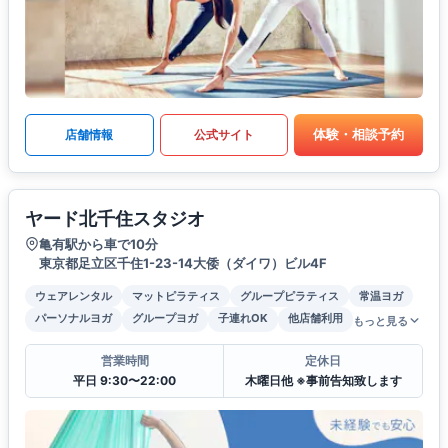
体験・相談予約
店舗情報
公式サイト
ヤード北千住スタジオ
亀有駅から車で10分
東京都足立区千住1-23-14大倭（ダイワ）ビル4F
ウェアレンタル
マットピラティス
グループピラティス
常温ヨガ
パーソナルヨガ
グループヨガ
子連れOK
他店舗利用
もっと見る
営業時間
定休日
平日 9:30〜22:00
木曜日他 ※事前告知致します