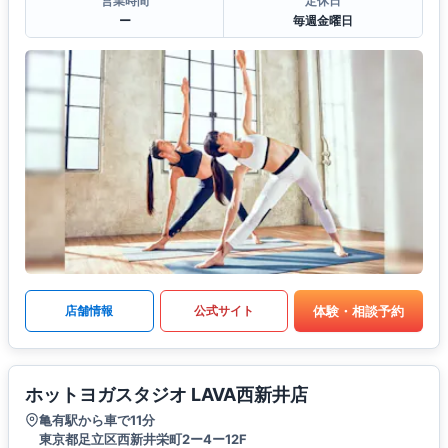
営業時間
定休日
ー
毎週金曜日
体験・相談予約
店舗情報
公式サイト
ホットヨガスタジオ LAVA西新井店
亀有駅から車で11分
東京都足立区西新井栄町2ー4ー12F