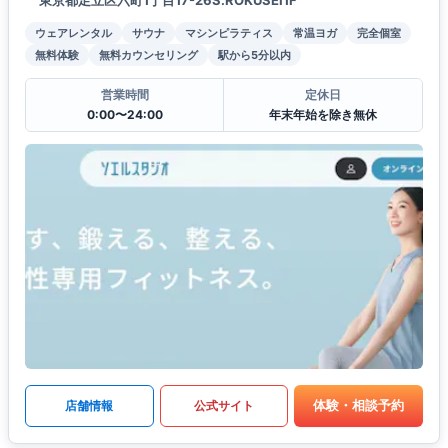
東京都足立区六町1丁目17-26S.ROKUSEI1F
ウェアレンタル
サウナ
マシンピラティス
常温ヨガ
完全個室
無料体験
無料カウンセリング
駅から5分以内
営業時間
定休日
0:00〜24:00
年末年始を除き無休
体験・相談予約
店舗情報
公式サイト