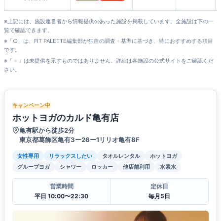
※上記には、施設運営者から情報提供のあった施設を掲載しています。全施設は下の一
覧で確認できます。
※「○」は、FIT PALETTE編集部が独自の調査・基準に基づき、特におすすめする項目
です。
※「－」は未提供を示すものではありません。詳細は各施設の公式サイトをご確認くだ
さい。
キャンペーン中
ホットヨガのカルド亀有店
亀有駅から徒歩2分
東京都葛飾区亀有3ー26ー1リリオ亀有8F
女性専用
リラックスしたい
タオルレンタル
ホットヨガ
グループヨガ
シャワー
ロッカー
他店舗利用
水素水
営業時間
定休日
平日 10:00〜22:30
毎月5日