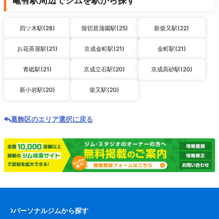
亀有駅周辺でジムを駅から探す
四ツ木駅(28)
堀切菖蒲園駅(25)
新柴又駅(22)
お花茶屋駅(21)
京成金町駅(21)
金町駅(21)
青砥駅(21)
京成立石駅(20)
京成高砂駅(20)
新小岩駅(20)
柴又駅(20)
葛飾区のエリア選択に戻る
パーソナルジムから探す