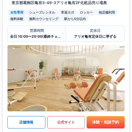
東京都葛飾区亀有3-49-3アリオ亀有2F化粧品売り場奥
女性専用
シューズレンタル
常温ヨガ
ロッカー
他店舗利用
無料体験
無料カウンセリング
駅から5分以内
営業時間
定休日
全日 10:00〜20:00(最終チェックイン19:30)
アリオ亀有定休日に準ずる
体験・相談予約
店舗情報
公式サイト