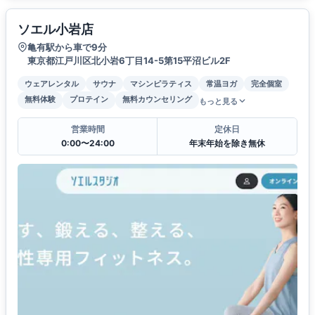
ソエル小岩店
亀有駅から車で9分
東京都江戸川区北小岩6丁目14-5第15平沼ビル2F
ウェアレンタル
サウナ
マシンピラティス
常温ヨガ
完全個室
無料体験
プロテイン
無料カウンセリング
もっと見る
営業時間
定休日
0:00〜24:00
年末年始を除き無休