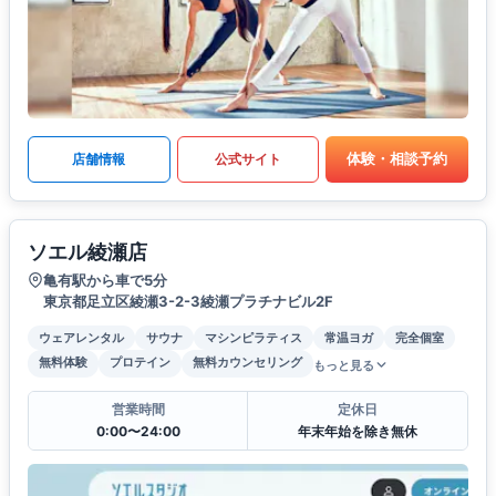
体験・相談予約
店舗情報
公式サイト
ソエル綾瀬店
亀有駅から車で5分
東京都足立区綾瀬3-2-3綾瀬プラチナビル2F
ウェアレンタル
サウナ
マシンピラティス
常温ヨガ
完全個室
無料体験
プロテイン
無料カウンセリング
もっと見る
営業時間
定休日
0:00〜24:00
年末年始を除き無休