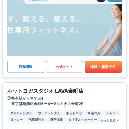
体験・相談予約
店舗情報
公式サイト
ホットヨガスタジオ LAVA金町店
亀有駅から車で5分
東京都葛飾区金町6ー4ー2ルミナス金町2F
タオルレンタル
ウェアレンタル
ホットヨガ
常温ヨガ
シャワー
ロッカー
他店舗利用
無料体験
ミネラルウォーター
もっと見る