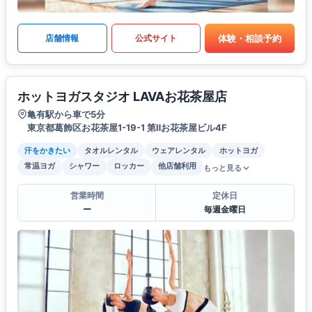
体験・相談予約
店舗情報
公式サイト
ホットヨガスタジオ LAVAお花茶屋店
亀有駅から車で5分
東京都葛飾区お花茶屋1-19-1 第Ⅱお花茶屋ビル4F
汗をかきたい
タオルレンタル
ウェアレンタル
ホットヨガ
常温ヨガ
シャワー
ロッカー
他店舗利用
もっと見る
営業時間
定休日
ー
毎週金曜日