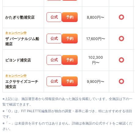
○
公式
予約
かたぎり塾浦安店
8,800円〜
キャンペーン中
○
公式
予約
ザ パーソナルジム船
17,600円〜
堀店
102,300
○
公式
予約
ビヨンド浦安店
円〜
キャンペーン中
○
公式
予約
エクササイズコーチ
9,900円〜
浦安店
※上記には、施設運営者から情報提供のあった施設を掲載しています。全施設は下の一
覧で確認できます。
※「○」は、FIT PALETTE編集部が独自の調査・基準に基づき、特におすすめする項目
です。
※「－」は未提供を示すものではありません。詳細は各施設の公式サイトをご確認くだ
さい。