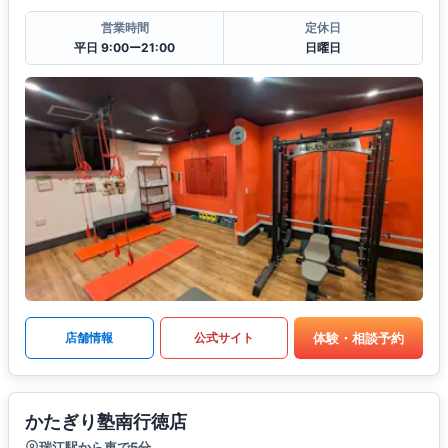
営業時間
定休日
平日 9:00ー21:00
日曜日
体験・相談予約
店舗情報
公式サイト
かたぎり塾南行徳店
瑞江駅から車で5分