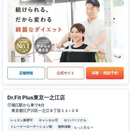
体験・相談予約
店舗情報
公式サイト
Dr.Fit Plus東京一之江店
瑞江駅から車で4分
東京都江戸川区一之江８丁目１１−２９
レッスン振替可
キャンセル可
セミパーソナル
トレーナーローテーション制
無料体験
もっと見る