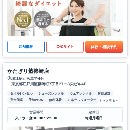
体験・相談予約
店舗情報
公式サイト
かたぎり塾篠崎店
瑞江駅から車で4分
東京都江戸川区篠崎町7丁目27ー8栄ビル4F
タオルレンタル
シューズレンタル
ウェアレンタル
体組成計
完全個室
子連れOK
無料体験
ミネラルウォーター
もっと見る
営業時間
定休日
火・水・金 10:00〜22:00
毎週月曜日