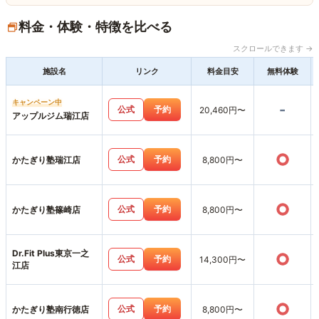
料金・体験・特徴を比べる
スクロールできます →
施設名
リンク
料金目安
無料体験
キャンペーン中
-
公式
予約
20,460円〜
アップルジム瑞江店
○
公式
予約
かたぎり塾瑞江店
8,800円〜
○
公式
予約
かたぎり塾篠崎店
8,800円〜
Dr.Fit Plus東京一之
○
公式
予約
14,300円〜
江店
○
公式
予約
かたぎり塾南行徳店
8,800円〜