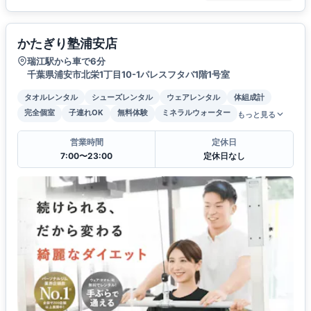
かたぎり塾浦安店
瑞江駅から車で6分
千葉県浦安市北栄1丁目10-1パレスフタバ1階1号室
タオルレンタル
シューズレンタル
ウェアレンタル
体組成計
完全個室
子連れOK
無料体験
ミネラルウォーター
もっと見る
営業時間
定休日
7:00〜23:00
定休日なし