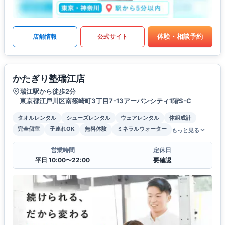
体験・相談予約
店舗情報
公式サイト
かたぎり塾瑞江店
瑞江駅から徒歩2分
東京都江戸川区南篠崎町3丁目7-13アーバンシティ1階S-C
タオルレンタル
シューズレンタル
ウェアレンタル
体組成計
完全個室
子連れOK
無料体験
ミネラルウォーター
もっと見る
営業時間
定休日
平日 10:00〜22:00
要確認