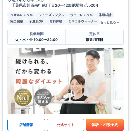
千葉県市川市南行徳1丁目20ー12加納駅前ビル204
タオルレンタル
シューズレンタル
ウェアレンタル
体組成計
完全個室
子連れOK
無料体験
ミネラルウォーター
もっと見る
営業時間
定休日
火・水・金 10:00〜22:00
毎週月曜日
体験・相談予約
店舗情報
公式サイト