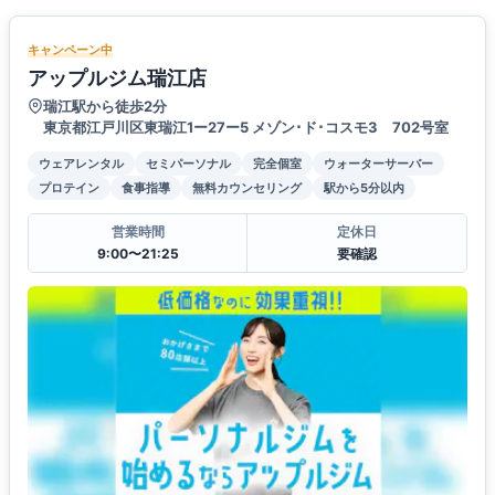
キャンペーン中
アップルジム瑞江店
瑞江駅から徒歩2分
東京都江戸川区東瑞江1ー27ー5 メゾン･ド･コスモ3 702号室
ウェアレンタル
セミパーソナル
完全個室
ウォーターサーバー
プロテイン
食事指導
無料カウンセリング
駅から5分以内
営業時間
定休日
9:00〜21:25
要確認