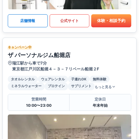
体験・相談予約
店舗情報
公式サイト
キャンペーン中
ザ パーソナルジム船堀店
瑞江駅から車で7分
東京都江戸川区船堀４－３－７リベール船堀２F
タオルレンタル
ウェアレンタル
子連れOK
無料体験
ミネラルウォーター
プロテイン
サプリメント
もっと見る
営業時間
定休日
10:00〜23:00
年末年始