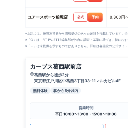
ユアースポーツ船堀店
8,800円
公式
予約
※上記には、施設運営者から情報提供のあった施設を掲載しています。
※「○」は、FIT PALETTE編集部が独自の調査・基準に基づき、特にお
※「－」は未提供を示すものではありません。詳細は各施設の公式サイト
カーブス葛西駅前店
葛西駅から徒歩2分
東京都江戸川区中葛西3丁目33-11マルカビル4F
無料体験
駅から5分以内
営業時間
平日 10:00〜13:00・15:00〜19:00