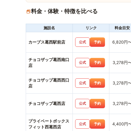
料金・体験・特徴を比べる
施設名
リンク
料金目安
カーブス葛西駅前店
6,820円
公式
予約
チョコザップ葛西南口
3,278円
公式
予約
店
チョコザップ葛西西口
3,278円
公式
予約
店
チョコザップ葛西店
3,278円
公式
予約
プライベートボックス
4,400円
公式
予約
フィット西葛西店