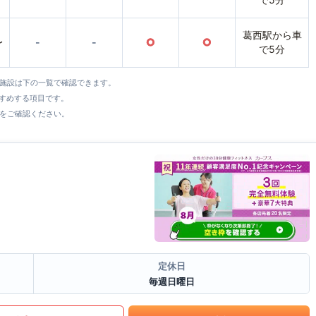
葛西駅から車
〜
-
-
○
○
で5分
全施設は下の一覧で確認できます。
すすめする項目です。
をご確認ください。
定休日
毎週日曜日