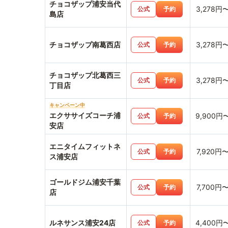
チョコザップ浦安当代
3,278円
公式
予約
島店
チョコザップ南葛西店
3,278円
公式
予約
チョコザップ北葛西三
3,278円
公式
予約
丁目店
キャンペーン中
エクササイズコーチ浦
9,900円
公式
予約
安店
エニタイムフィットネ
7,920円
公式
予約
ス浦安店
ゴールドジム浦安千葉
7,700円
公式
予約
店
ルネサンス浦安24店
4,400円
公式
予約