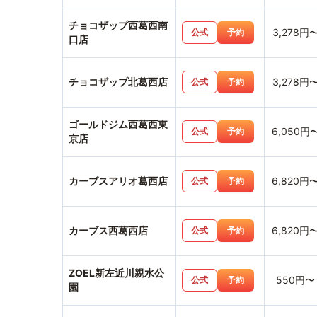
チョコザップ西葛西南
3,278円
公式
予約
口店
チョコザップ北葛西店
3,278円
公式
予約
ゴールドジム西葛西東
6,050円
公式
予約
京店
カーブスアリオ葛西店
6,820円
公式
予約
カーブス西葛西店
6,820円
公式
予約
ZOEL新左近川親水公
550円〜
公式
予約
園