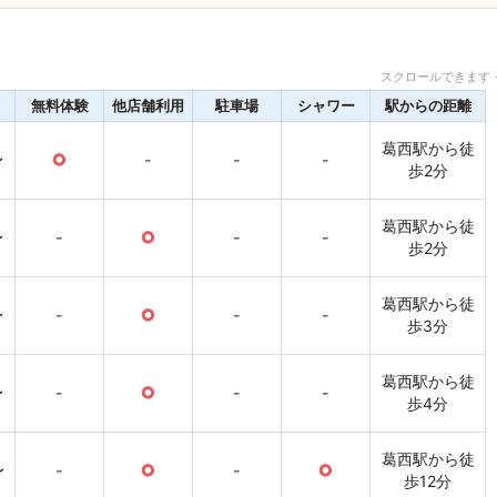
スクロールできます 
無料体験
他店舗利用
駐車場
シャワー
駅からの距離
葛西駅から徒
〜
○
-
-
-
歩2分
葛西駅から徒
〜
-
○
-
-
歩2分
葛西駅から徒
〜
-
○
-
-
歩3分
葛西駅から徒
〜
-
○
-
-
歩4分
葛西駅から徒
〜
-
○
-
○
歩12分