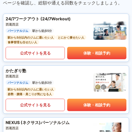
ページを確認し、総額や通える回数をチェックしましょう。
24/7ワークアウト (24/7Workout)
西葛西店
パーソナルジム
駅から徒歩5分
駅から5分以内のジムに通いたい人
とにかく痩せたい人
食事管理も任せたい人
公式サイトを見る
体験・相談予約
かたぎり塾
西葛西店
パーソナルジム
駅から徒歩2分
駅から5分以内のジムに通いたい人
姿勢・腰痛・肩こりが気になる人
公式サイトを見る
体験・相談予約
NEXUS (ネクサス)パーソナルジム
西葛西店