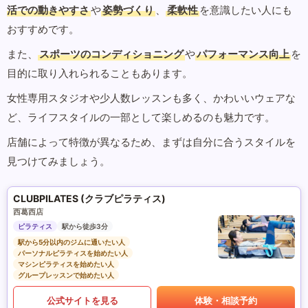
活での動きやすさ
や
姿勢づくり
、
柔軟性
を意識したい人にも
おすすめです。
また、
スポーツのコンディショニング
や
パフォーマンス向上
を
目的に取り入れられることもあります。
女性専用スタジオや少人数レッスンも多く、かわいいウェアな
ど、ライフスタイルの一部として楽しめるのも魅力です。
店舗によって特徴が異なるため、まずは自分に合うスタイルを
見つけてみましょう。
CLUBPILATES (クラブピラティス)
西葛西店
ピラティス
駅から徒歩3分
駅から5分以内のジムに通いたい人
パーソナルピラティスを始めたい人
マシンピラティスを始めたい人
グループレッスンで始めたい人
公式サイトを見る
体験・相談予約