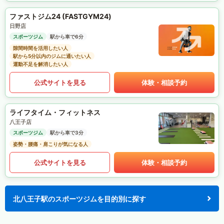
ファストジム24 (FASTGYM24)
日野店
スポーツジム
駅から車で6分
隙間時間を活用したい人
駅から5分以内のジムに通いたい人
運動不足を解消したい人
公式サイトを見る
体験・相談予約
ライフタイム・フィットネス
八王子店
スポーツジム
駅から車で3分
姿勢・腰痛・肩こりが気になる人
公式サイトを見る
体験・相談予約
北八王子駅のスポーツジムを目的別に探す