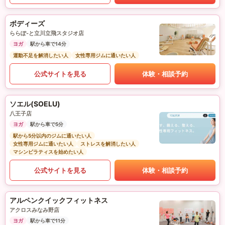
ボディーズ
ららぽ-と立川立飛スタジオ店
ヨガ
駅から車で14分
運動不足を解消したい人
女性専用ジムに通いたい人
公式サイトを見る
体験・相談予約
ソエル(SOELU)
八王子店
ヨガ
駅から車で5分
駅から5分以内のジムに通いたい人
女性専用ジムに通いたい人
ストレスを解消したい人
マシンピラティスを始めたい人
公式サイトを見る
体験・相談予約
アルペンクイックフィットネス
アクロスみなみ野店
ヨガ
駅から車で11分