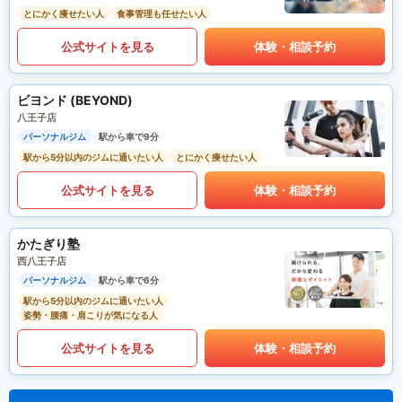
とにかく痩せたい人
食事管理も任せたい人
公式サイトを見る
体験・相談予約
ビヨンド (BEYOND)
八王子店
パーソナルジム
駅から車で9分
駅から5分以内のジムに通いたい人
とにかく痩せたい人
公式サイトを見る
体験・相談予約
かたぎり塾
西八王子店
パーソナルジム
駅から車で6分
駅から5分以内のジムに通いたい人
姿勢・腰痛・肩こりが気になる人
公式サイトを見る
体験・相談予約