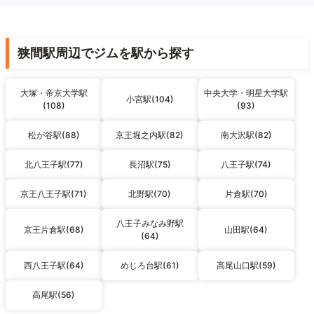
狭間駅周辺でジムを駅から探す
大塚・帝京大学駅
中央大学・明星大学駅
小宮駅(104)
(108)
(93)
松が谷駅(88)
京王堀之内駅(82)
南大沢駅(82)
北八王子駅(77)
長沼駅(75)
八王子駅(74)
京王八王子駅(71)
北野駅(70)
片倉駅(70)
八王子みなみ野駅
京王片倉駅(68)
山田駅(64)
(64)
西八王子駅(64)
めじろ台駅(61)
高尾山口駅(59)
高尾駅(56)