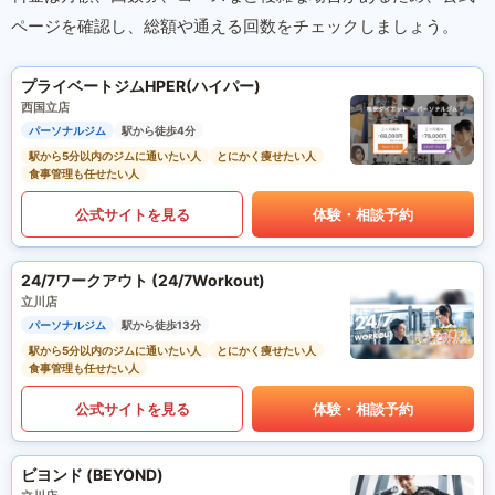
ページを確認し、総額や通える回数をチェックしましょう。
プライベートジムHPER(ハイパー)
西国立店
パーソナルジム
駅から徒歩4分
駅から5分以内のジムに通いたい人
とにかく痩せたい人
食事管理も任せたい人
公式サイトを見る
体験・相談予約
24/7ワークアウト (24/7Workout)
立川店
パーソナルジム
駅から徒歩13分
駅から5分以内のジムに通いたい人
とにかく痩せたい人
食事管理も任せたい人
公式サイトを見る
体験・相談予約
ビヨンド (BEYOND)