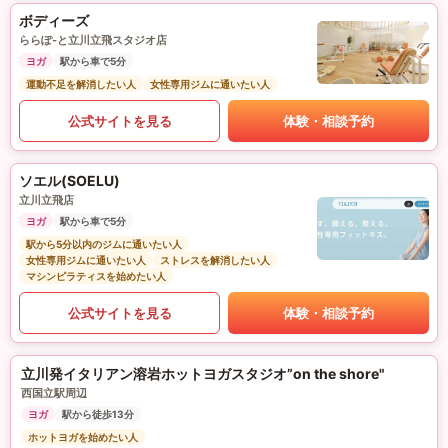
ボディーズ
ららぽ-と立川立飛スタジオ店
ヨガ
駅から車で5分
運動不足を解消したい人
女性専用ジムに通いたい人
公式サイトを見る
体験・相談予約
ソエル(SOELU)
立川立飛店
ヨガ
駅から車で5分
駅から5分以内のジムに通いたい人
女性専用ジムに通いたい人
ストレスを解消したい人
マシンピラティスを始めたい人
公式サイトを見る
体験・相談予約
立川発イタリアン溶岩ホットヨガスタジオ”on the shore"
西国立駅周辺
ヨガ
駅から徒歩13分
ホットヨガを始めたい人