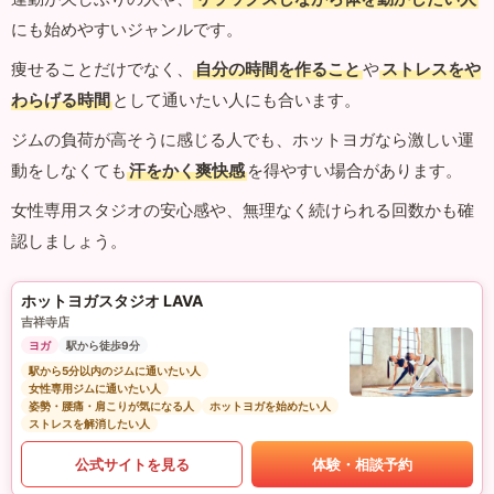
にも始めやすいジャンルです。
痩せることだけでなく、
自分の時間を作ること
や
ストレスをや
わらげる時間
として通いたい人にも合います。
ジムの負荷が高そうに感じる人でも、ホットヨガなら激しい運
動をしなくても
汗をかく爽快感
を得やすい場合があります。
女性専用スタジオの安心感や、無理なく続けられる回数かも確
認しましょう。
ホットヨガスタジオ LAVA
吉祥寺店
ヨガ
駅から徒歩9分
駅から5分以内のジムに通いたい人
女性専用ジムに通いたい人
姿勢・腰痛・肩こりが気になる人
ホットヨガを始めたい人
ストレスを解消したい人
公式サイトを見る
体験・相談予約