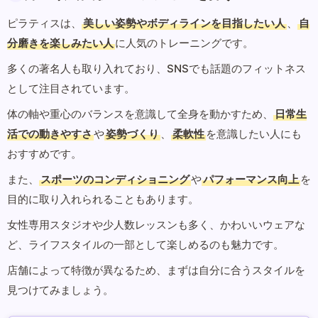
ピラティスは、
美しい姿勢やボディラインを目指したい人
、
自
分磨きを楽しみたい人
に人気のトレーニングです。
多くの著名人も取り入れており、SNSでも話題のフィットネス
として注目されています。
体の軸や重心のバランスを意識して全身を動かすため、
日常生
活での動きやすさ
や
姿勢づくり
、
柔軟性
を意識したい人にも
おすすめです。
また、
スポーツのコンディショニング
や
パフォーマンス向上
を
目的に取り入れられることもあります。
女性専用スタジオや少人数レッスンも多く、かわいいウェアな
ど、ライフスタイルの一部として楽しめるのも魅力です。
店舗によって特徴が異なるため、まずは自分に合うスタイルを
見つけてみましょう。