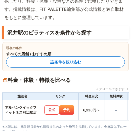
探したり、料金・体験・設備などの条件で比較したりできま
す。掲載情報は、FIT PALETTE編集部が公式情報と独自取材
をもとに整理しています。
沢井駅のピラティスを条件から探す
現在の条件
すべての店舗 / おすすめ順
条件を絞り込む
料金・体験・特徴を比べる
スクロールできます →
施設名
リンク
料金目安
無料体験
アルペンクイックフ
-
公式
予約
6,930円〜
ィットネス河辺駅店
※上記には、施設運営者から情報提供のあった施設を掲載しています。全施設は下の一