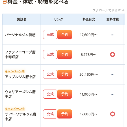
料金・体験・特徴を比べる
スクロールできます →
施設名
リンク
料金目安
無料体験
-
公式
予約
パーソナルジム健想
17,600円〜
ファディーコープ府
○
公式
予約
8,778円〜
中寿町店
キャンペーン中
-
公式
予約
20,460円〜
アップルジム府中店
ウォリアーズジム府
-
公式
予約
11,000円〜
中店
キャンペーン中
○
公式
予約
ザ パーソナルジム府
17,600円〜
中店