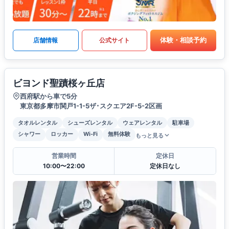
体験・相談予約
店舗情報
公式サイト
ビヨンド聖蹟桜ヶ丘店
西府駅から車で5分
東京都多摩市関戸1-1-5ザ･スクエア2F-5-2区画
タオルレンタル
シューズレンタル
ウェアレンタル
駐車場
シャワー
ロッカー
Wi-Fi
無料体験
もっと見る
営業時間
定休日
10:00〜22:00
定休日なし