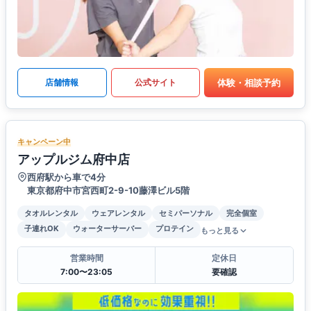
体験・相談予約
店舗情報
公式サイト
キャンペーン中
アップルジム府中店
西府駅から車で4分
東京都府中市宮西町2-9-10藤澤ビル5階
タオルレンタル
ウェアレンタル
セミパーソナル
完全個室
子連れOK
ウォーターサーバー
プロテイン
もっと見る
営業時間
定休日
7:00〜23:05
要確認