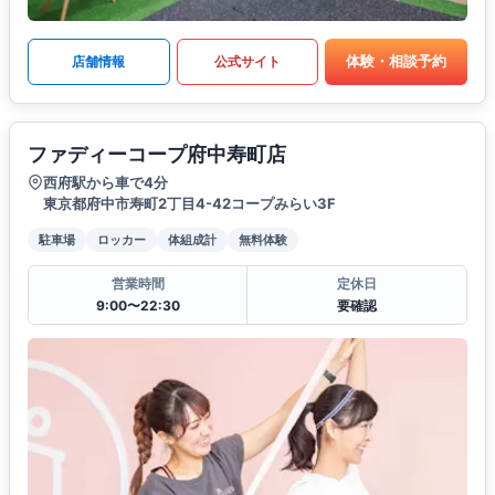
体験・相談予約
店舗情報
公式サイト
ファディーコープ府中寿町店
西府駅から車で4分
東京都府中市寿町2丁目4-42コープみらい3F
駐車場
ロッカー
体組成計
無料体験
営業時間
定休日
9:00〜22:30
要確認