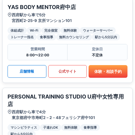
YAS BODY MENTOR府中店
西府駅から車で5分
宮西町2-25-9 京所マンション101
体組成計
Wi-Fi
完全個室
無料体験
ウォーターサーバー
トレーナー指名
食事指導
無料カウンセリング
駅から5分以内
営業時間
定休日
8:00〜22:00
不定休
体験・相談予約
店舗情報
公式サイト
PERSONAL TRAINING STUDIO U府中女性専用
店
西府駅から車で4分
東京都府中市寿町2－2－48フェリシア府中101
マシンピラティス
子連れOK
無料体験
食事指導
駅から5分以内