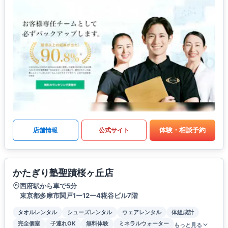
体験・相談予約
店舗情報
公式サイト
かたぎり塾聖蹟桜ヶ丘店
西府駅から車で5分
東京都多摩市関戸1ー12ー4糀谷ビル7階
タオルレンタル
シューズレンタル
ウェアレンタル
体組成計
完全個室
子連れOK
無料体験
ミネラルウォーター
もっと見る