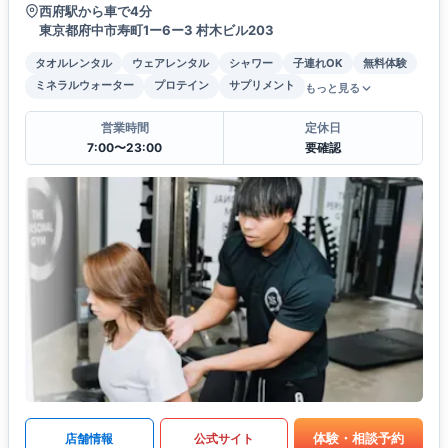
西府駅から車で4分
東京都府中市寿町1ー6ー3 村木ビル203
タオルレンタル
ウェアレンタル
シャワー
子連れOK
無料体験
ミネラルウォーター
プロテイン
サプリメント
もっと見る
営業時間
定休日
7:00〜23:00
要確認
体験・相談予約
店舗情報
公式サイト