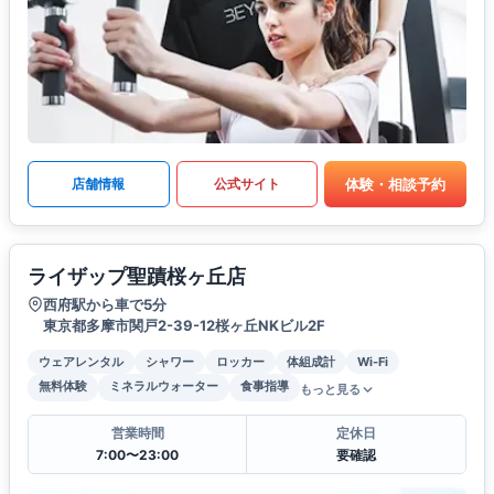
体験・相談予約
店舗情報
公式サイト
ライザップ聖蹟桜ヶ丘店
西府駅から車で5分
東京都多摩市関戸2-39-12桜ヶ丘NKビル2F
ウェアレンタル
シャワー
ロッカー
体組成計
Wi-Fi
無料体験
ミネラルウォーター
食事指導
もっと見る
営業時間
定休日
7:00〜23:00
要確認