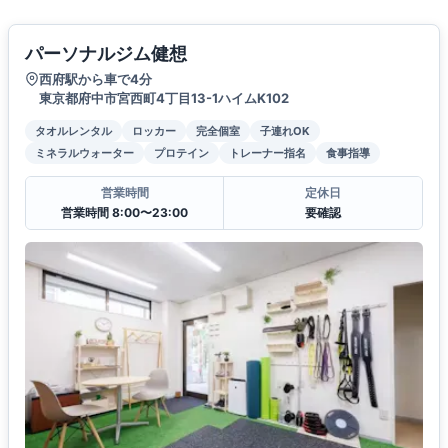
パーソナルジム健想
西府駅から車で4分
東京都府中市宮西町4丁目13-1ハイムK102
タオルレンタル
ロッカー
完全個室
子連れOK
ミネラルウォーター
プロテイン
トレーナー指名
食事指導
営業時間
定休日
営業時間 8:00〜23:00
要確認