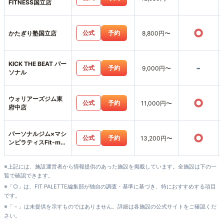
FITNESS国立店
○
公式
予約
かたぎり塾国立店
8,800円〜
KICK THE BEAT パー
-
公式
予約
9,000円〜
ソナル
ウォリアーズジム東
○
公式
予約
11,000円〜
府中店
パーソナルジム×マシ
○
公式
予約
13,200円〜
ンピラティスFit-me
西国分寺店
※上記には、施設運営者から情報提供のあった施設を掲載しています。全施設は下の一
覧で確認できます。
※「○」は、FIT PALETTE編集部が独自の調査・基準に基づき、特におすすめする項目
です。
※「－」は未提供を示すものではありません。詳細は各施設の公式サイトをご確認くだ
さい。