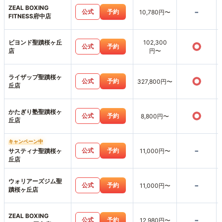
ZEAL BOXING
-
公式
予約
10,780円〜
FITNESS府中店
ビヨンド聖蹟桜ヶ丘
102,300
○
公式
予約
店
円〜
ライザップ聖蹟桜ヶ
○
公式
予約
327,800円〜
丘店
かたぎり塾聖蹟桜ヶ
○
公式
予約
8,800円〜
丘店
キャンペーン中
-
公式
予約
サスティナ聖蹟桜ヶ
11,000円〜
丘店
ウォリアーズジム聖
-
公式
予約
11,000円〜
蹟桜ヶ丘店
ZEAL BOXING
-
公式
予約
12,980円〜