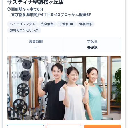
サスティナ聖蹟桜ヶ丘店
西府駅から車で6分
東京都多摩市関戸4丁目9-43ブロッサム聖蹟6F
シューズレンタル
完全個室
子連れOK
食事指導
無料カウンセリング
営業時間
定休日
ー
要確認