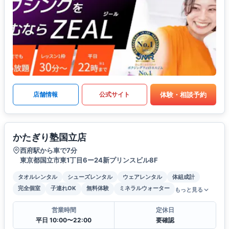
体験・相談予約
店舗情報
公式サイト
かたぎり塾国立店
西府駅から車で7分
東京都国立市東1丁目6ー24新プリンスビル8F
タオルレンタル
シューズレンタル
ウェアレンタル
体組成計
完全個室
子連れOK
無料体験
ミネラルウォーター
もっと見る
営業時間
定休日
平日 10:00〜22:00
要確認