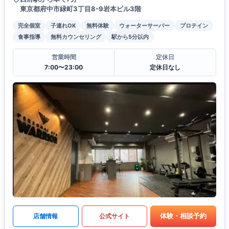
東京都府中市緑町3丁目8-9岩本ビル3階
完全個室
子連れOK
無料体験
ウォーターサーバー
プロテイン
食事指導
無料カウンセリング
駅から5分以内
営業時間
定休日
7:00〜23:00
定休日なし
体験・相談予約
店舗情報
公式サイト