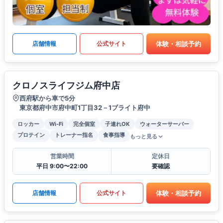
体験・相談予約
店舗情報
公式サイト
クロノスライフジム府中店
西府駅から車で5分
東京都府中市府中町1丁目32－1ブライト府中
ロッカー
Wi-Fi
完全個室
子連れOK
ウォーターサーバー
プロテイン
トレーナー指名
食事指導
もっと見る
営業時間
定休日
平日 9:00〜22:00
要確認
体験・相談予約
店舗情報
公式サイト