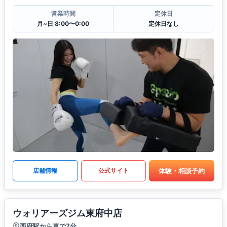
営業時間
定休日
月~日 8:00〜0:00
定休日なし
体験・相談予約
店舗情報
公式サイト
ウォリアーズジム東府中店
西府駅から車で7分