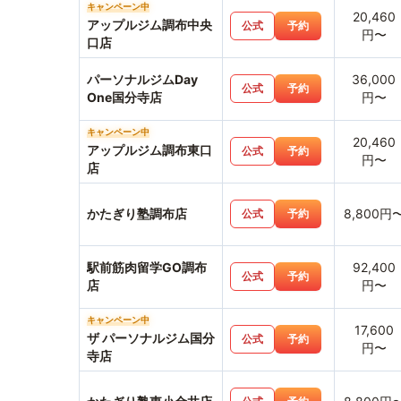
キャンペーン中
20,460
アップルジム調布中央
公式
予約
円〜
口店
パーソナルジムDay
36,000
公式
予約
One国分寺店
円〜
キャンペーン中
20,460
アップルジム調布東口
公式
予約
円〜
店
かたぎり塾調布店
8,800円
公式
予約
駅前筋肉留学GO調布
92,400
公式
予約
店
円〜
キャンペーン中
17,600
ザ パーソナルジム国分
公式
予約
円〜
寺店