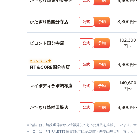
かたぎり塾東小金井店
8,800円
公式
予約
かたぎり塾国分寺店
8,800円
公式
予約
102,300
ビヨンド国分寺店
公式
予約
円〜
キャンペーン中
4,400円
公式
予約
FIT＆CORE国分寺店
149,600
マイボディラボ調布店
公式
予約
円〜
かたぎり塾稲田堤店
8,800円
公式
予約
※上記には、施設運営者から情報提供のあった施設を掲載しています。
※「○」は、FIT PALETTE編集部が独自の調査・基準に基づき、特にお