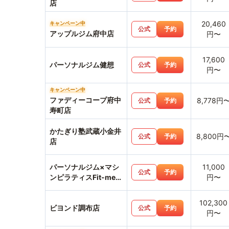
店
20,460
キャンペーン中
公式
予約
アップルジム府中店
円〜
17,600
パーソナルジム健想
公式
予約
円〜
キャンペーン中
ファディーコープ府中
8,778円
公式
予約
寿町店
かたぎり塾武蔵小金井
8,800円
公式
予約
店
パーソナルジム×マシ
11,000
公式
予約
ンピラティスFit-me武
円〜
蔵小金井店
102,300
ビヨンド調布店
公式
予約
円〜