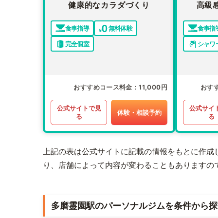
健康的なカラダづくり
高級
食事指導
無料体験
食事指
完全個室
シャワ
おすすめコース料金
11,000円
おす
公式サイトで見
公式サイ
体験・相談予約
る
る
上記の表は公式サイトに記載の情報をもとに作成
り、店舗によって内容が変わることもありますの
多磨霊園駅のパーソナルジムを条件から探