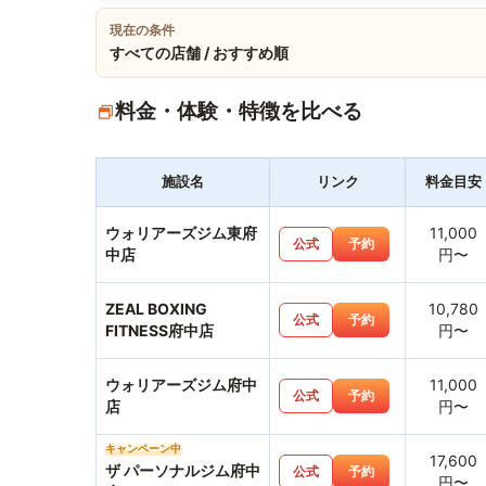
現在の条件
すべての店舗 / おすすめ順
料金・体験・特徴を比べる
施設名
リンク
料金目安
ウォリアーズジム東府
11,000
公式
予約
中店
円〜
ZEAL BOXING
10,780
公式
予約
FITNESS府中店
円〜
ウォリアーズジム府中
11,000
公式
予約
店
円〜
キャンペーン中
17,600
ザ パーソナルジム府中
公式
予約
円〜