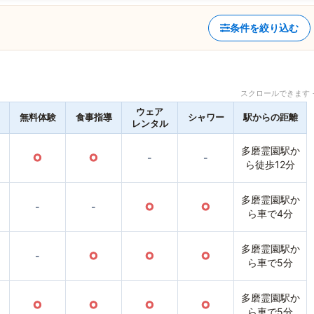
条件を絞り込む
スクロールできます 
ウェア
無料体験
食事指導
シャワー
駅からの距離
レンタル
多磨霊園駅か
○
○
-
-
ら徒歩12分
多磨霊園駅か
-
-
○
○
ら車で4分
多磨霊園駅か
-
○
○
○
ら車で5分
多磨霊園駅か
○
○
○
○
ら車で5分