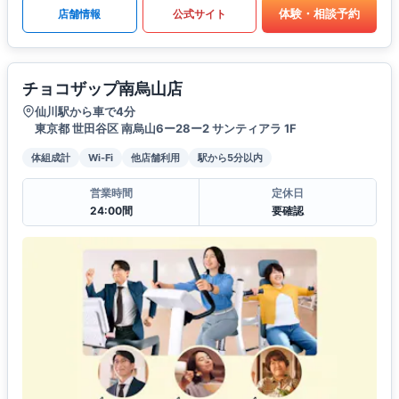
体験・相談予約
店舗情報
公式サイト
チョコザップ南烏山店
仙川駅から車で4分
東京都 世田谷区 南烏山6ー28ー2 サンティアラ 1F
体組成計
Wi-Fi
他店舗利用
駅から5分以内
営業時間
定休日
24:00間
要確認