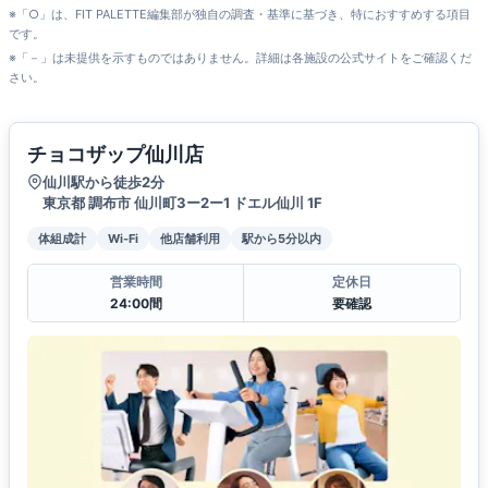
※「○」は、FIT PALETTE編集部が独自の調査・基準に基づき、特におすすめする項目
です。
※「－」は未提供を示すものではありません。詳細は各施設の公式サイトをご確認くだ
さい。
チョコザップ仙川店
仙川駅から徒歩2分
東京都 調布市 仙川町3ー2ー1 ドエル仙川 1F
体組成計
Wi-Fi
他店舗利用
駅から5分以内
営業時間
定休日
24:00間
要確認