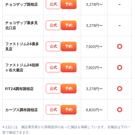
-
公式
予約
チョコザップ国領店
3,278円〜
チョコザップ喜多見
-
公式
予約
3,278円〜
北口店
ファストジム24喜多
○
公式
予約
7,920円〜
見店
ファストジム24祖師
○
公式
予約
7,920円〜
ヶ谷大蔵店
○
公式
予約
FiT24調布国領店
3,278円〜
○
公式
予約
カーブス調布国領店
6,820円〜
※上記には、施設運営者から情報提供のあった施設を掲載しています。全施設は下の一
覧で確認できます。