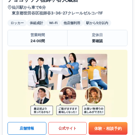
仙川駅から車で6分
東京都世田谷区祖師谷3-36-27クレールゼルコバ1F
ロッカー
体組成計
Wi-Fi
他店舗利用
駅から5分以内
営業時間
定休日
24:00間
要確認
体験・相談予約
店舗情報
公式サイト