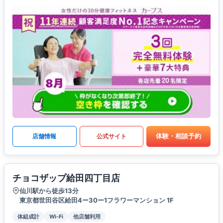
体験・相談予約
店舗情報
公式サイト
チョコザップ給田四丁目店
仙川駅から徒歩13分
東京都世田谷区給田4ー30ー1フラワーマンション 1F
体組成計
Wi-Fi
他店舗利用