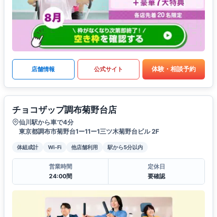
体験・相談予約
店舗情報
公式サイト
チョコザップ調布菊野台店
仙川駅から車で4分
東京都調布市菊野台1ー11ー1三ツ木菊野台ビル 2F
体組成計
Wi-Fi
他店舗利用
駅から5分以内
営業時間
定休日
24:00間
要確認