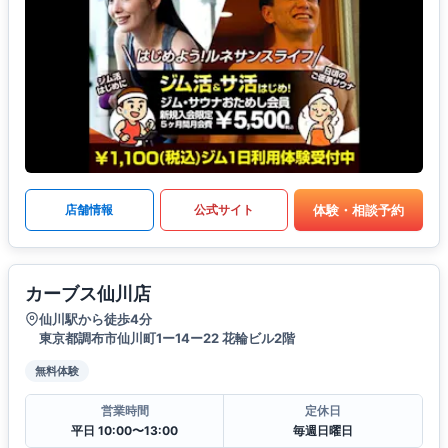
体験・相談予約
店舗情報
公式サイト
カーブス仙川店
仙川駅から徒歩4分
東京都調布市仙川町1ー14ー22 花輪ビル2階
無料体験
営業時間
定休日
平日 10:00〜13:00
毎週日曜日