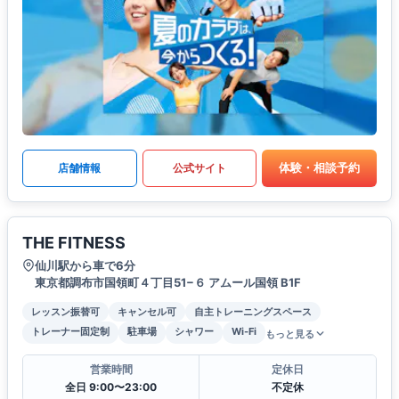
体験・相談予約
店舗情報
公式サイト
THE FITNESS
仙川駅から車で6分
東京都調布市国領町４丁目51−６ アムール国領 B1F
レッスン振替可
キャンセル可
自主トレーニングスペース
トレーナー固定制
駐車場
シャワー
Wi-Fi
もっと見る
営業時間
定休日
全日 9:00〜23:00
不定休