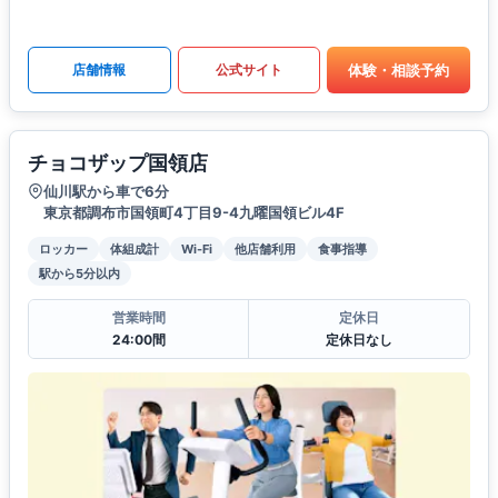
体験・相談予約
店舗情報
公式サイト
チョコザップ国領店
仙川駅から車で6分
東京都調布市国領町4丁目9-4九曜国領ビル4F
ロッカー
体組成計
Wi-Fi
他店舗利用
食事指導
駅から5分以内
営業時間
定休日
24:00間
定休日なし