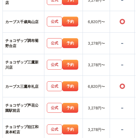
-
3,278円〜
店
○
公式
予約
カーブス千歳烏山店
6,820円〜
チョコザップ調布菊
-
公式
予約
3,278円〜
野台店
チョコザップ三鷹新
-
公式
予約
3,278円〜
川店
○
公式
予約
カーブス三鷹牟礼店
6,820円〜
チョコザップ芦花公
-
公式
予約
3,278円〜
園駅前店
チョコザップ狛江和
-
公式
予約
3,278円〜
泉本町店