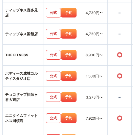
ティップネス喜多見
-
公式
予約
4,730円〜
店
-
公式
予約
ティップネス国領店
4,730円〜
○
公式
予約
THE FITNESS
8,900円〜
ボディーズ成城コル
○
公式
予約
1,500円〜
ティスタジオ店
チョコザップ祖師ヶ
-
公式
予約
3,278円〜
谷大蔵店
エニタイムフィット
○
公式
予約
7,920円〜
ネス国領店