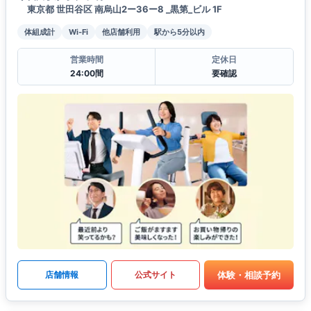
東京都 世田谷区 南烏山2ー36ー8 _黒第_ビル 1F
体組成計
Wi-Fi
他店舗利用
駅から5分以内
営業時間
定休日
24:00間
要確認
体験・相談予約
店舗情報
公式サイト