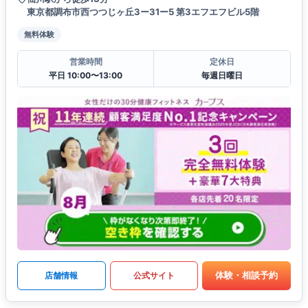
東京都調布市西つつじヶ丘3ー31ー5 第3エフエフビル5階
無料体験
営業時間
定休日
平日 10:00〜13:00
毎週日曜日
体験・相談予約
店舗情報
公式サイト