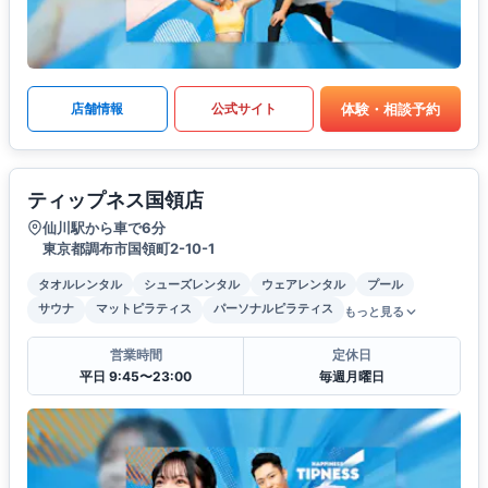
体験・相談予約
店舗情報
公式サイト
ティップネス国領店
仙川駅から車で6分
東京都調布市国領町2-10-1
タオルレンタル
シューズレンタル
ウェアレンタル
プール
サウナ
マットピラティス
パーソナルピラティス
もっと見る
営業時間
定休日
平日 9:45〜23:00
毎週月曜日