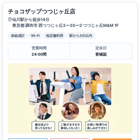
チョコザップつつじヶ丘店
仙川駅から徒歩14分
東京都 調布市 西つつじヶ丘3ー30ー2 つつじヶ丘M&M 1F
体組成計
Wi-Fi
他店舗利用
駅から5分以内
営業時間
定休日
24:00間
要確認