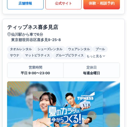
体験・相談予約
店舗情報
公式サイト
ティップネス喜多見店
仙川駅から車で6分
東京都世田谷区喜多見9-25-8
タオルレンタル
シューズレンタル
ウェアレンタル
プール
サウナ
マットピラティス
グループピラティス
もっと見る
営業時間
定休日
平日 9:00〜23:00
毎週金曜日