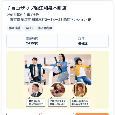
チョコザップ狛江和泉本町店
仙川駅から車で5分
東京都 狛江市 和泉本町2ー34ー23 狛江マンション 1F
体組成計
Wi-Fi
他店舗利用
営業時間
定休日
24:00間
要確認