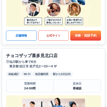
体験・相談予約
店舗情報
公式サイト
チョコザップ喜多見北口店
仙川駅から車で6分
東京都 狛江市 岩戸北2ー20ー4 1F
体組成計
Wi-Fi
他店舗利用
駅から5分以内
営業時間
定休日
24:00間
要確認