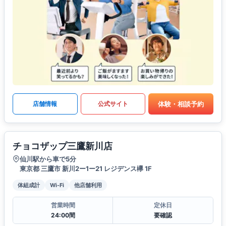
体験・相談予約
店舗情報
公式サイト
チョコザップ三鷹新川店
仙川駅から車で5分
東京都 三鷹市 新川2ー1ー21 レジデンス欅 1F
体組成計
Wi-Fi
他店舗利用
営業時間
定休日
24:00間
要確認