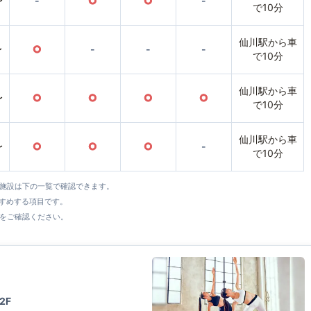
〜
-
○
○
-
で10分
仙川駅から車
〜
○
-
-
-
で10分
仙川駅から車
〜
○
○
○
○
で10分
仙川駅から車
〜
○
○
○
-
で10分
全施設は下の一覧で確認できます。
すすめする項目です。
をご確認ください。
2F