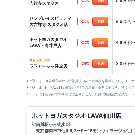
6,600円
公式
予約
吉祥寺スタジオ
ゼンプレイスピラティ
9,625円
公式
予約
ス吉祥寺 スタジオ店
ホットヨガスタジオ
4,800円
公式
予約
LAVA下高井戸店
キャンペーン中
3,850円
公式
予約
ララアーシャ経堂店
※上記には、施設運営者から情報提供のあった施設を掲載しています。
※「○」は、FIT PALETTE編集部が独自の調査・基準に基づき、特にお
※「－」は未提供を示すものではありません。詳細は各施設の公式サイト
ホットヨガスタジオ LAVA仙川店
仙川駅から徒歩2分
東京都調布市仙川町3ー9ー15モンヴィラージュ仙川