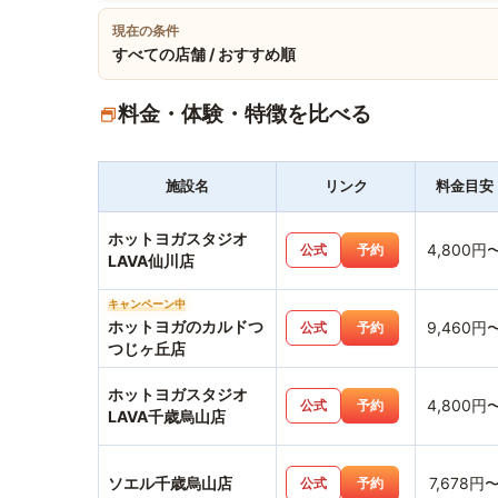
現在の条件
すべての店舗 / おすすめ順
料金・体験・特徴を比べる
施設名
リンク
料金目安
ホットヨガスタジオ
4,800円
公式
予約
LAVA仙川店
キャンペーン中
ホットヨガのカルドつ
9,460円
公式
予約
つじヶ丘店
ホットヨガスタジオ
4,800円
公式
予約
LAVA千歳烏山店
ソエル千歳烏山店
7,678円
公式
予約