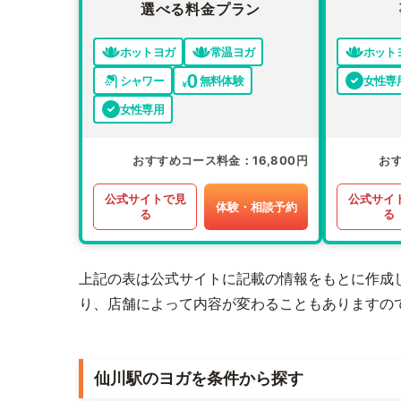
選べる料金プラン
ホットヨガ
常温ヨガ
ホット
シャワー
無料体験
女性専
女性専用
おすすめコース料金
16,800円
お
公式サイトで見
公式サイ
体験・相談予約
る
る
上記の表は公式サイトに記載の情報をもとに作成
り、店舗によって内容が変わることもありますの
仙川駅のヨガを条件から探す