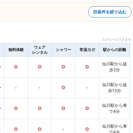
条件を絞り込む
スクロールできます 
ウェア
無料体験
シャワー
常温ヨガ
駅からの距離
レンタル
仙川駅から徒
〜
○
○
○
○
歩2分
仙川駅から徒
〜
-
-
○
-
歩13分
仙川駅から車
〜
○
○
○
○
で4分
仙川駅から車
〜
○
○
-
○
で4分