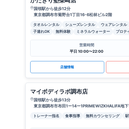
かたぎり塾柴崎店
国領駅から徒歩12分
東京都調布市菊野台1丁目16-6松林ビル2階
タオルレンタル
シューズレンタル
ウェアレンタル
子連れOK
無料体験
ミネラルウォーター
プロテ
営業時間
平日 10:00〜22:00
店舗情報
マイボディラボ調布店
国領駅から徒歩13分
東京都調布市布田1ー14ー1PRIMEWIZKHALIFA地下
トレーナー指名
食事指導
無料カウンセリング
駅