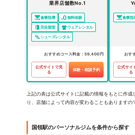
業界店舗数No.1
Y
食事指導
無料体験
食事指
完全個室
ウェアレンタル
シューズレンタル
おすすめコース料金
59,400円
おす
公式サイトで見
公式サイ
体験・相談予約
る
る
上記の表は公式サイトに記載の情報をもとに作成
り、店舗によって内容が変わることもありますの
国領駅のパーソナルジムを条件から探す