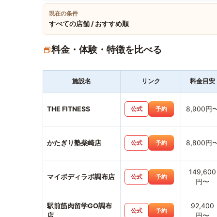
現在の条件
すべての店舗 / おすすめ順
料金・体験・特徴を比べる
施設名
リンク
料金目安
THE FITNESS
8,900円
公式
予約
かたぎり塾柴崎店
8,800円
公式
予約
149,600
マイボディラボ調布店
公式
予約
円〜
駅前筋肉留学GO調布
92,400
公式
予約
店
円〜