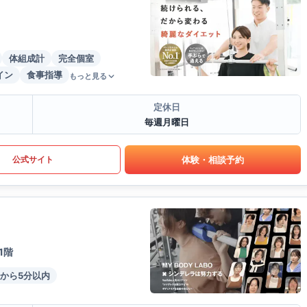
体組成計
完全個室
イン
食事指導
もっと見る
定休日
毎週月曜日
体験・相談予約
公式サイト
1階
から5分以内