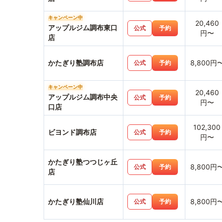
キャンペーン中
20,460
アップルジム調布東口
公式
予約
円〜
店
かたぎり塾調布店
8,800円
公式
予約
キャンペーン中
20,460
アップルジム調布中央
公式
予約
円〜
口店
102,300
ビヨンド調布店
公式
予約
円〜
かたぎり塾つつじヶ丘
8,800円
公式
予約
店
かたぎり塾仙川店
8,800円
公式
予約