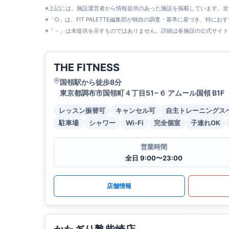
※上記には、施設運営者から情報提供のあった施設を掲載しています。
※「○」は、FIT PALETTE編集部が独自の調査・基準に基づき、特にお
※「－」は未提供を示すものではありません。詳細は各施設の公式サイト
THE FITNESS
国領駅から徒歩8分
東京都調布市国領町４丁目51−６ アムール国領 B1F
レッスン振替可
キャンセル可
自主トレーニングス
駐車場
シャワー
Wi-Fi
完全個室
子連れOK
営業時間
全日 9:00〜23:00
店舗情報