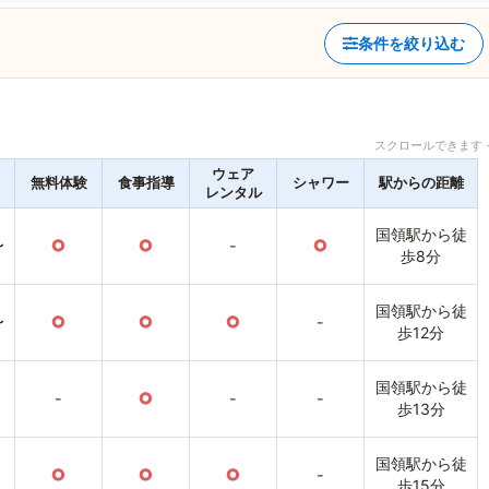
条件を絞り込む
スクロールできます 
ウェア
無料体験
食事指導
シャワー
駅からの距離
レンタル
国領駅から徒
〜
○
○
-
○
歩8分
国領駅から徒
〜
○
○
○
-
歩12分
国領駅から徒
-
○
-
-
歩13分
国領駅から徒
○
○
○
-
歩15分