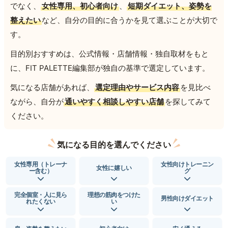
でなく、
女性専用、初心者向け
、
短期ダイエット、姿勢を
整えたい
など、自分の目的に合うかを見て選ぶことが大切で
す。
目的別おすすめは、公式情報・店舗情報・独自取材をもと
に、FIT PALETTE編集部が独自の基準で選定しています。
気になる店舗があれば、
選定理由やサービス内容
を見比べ
ながら、自分が
通いやすく相談しやすい店舗
を探してみて
ください。
気になる目的を選んでください
女性専用（トレーナ
女性向けトレーニン
女性に嬉しい
ー含む）
グ
完全個室・人に見ら
理想の筋肉をつけた
男性向けダイエット
れたくない
い