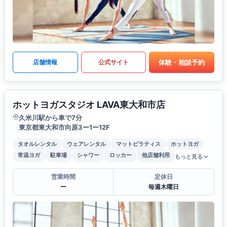
体験・相談予約
店舗情報
公式サイト
ホットヨガスタジオ LAVA東大和市店
久米川駅から車で7分
東京都東大和市向原3ー1ー12F
タオルレンタル
ウェアレンタル
マットピラティス
ホットヨガ
常温ヨガ
駐車場
シャワー
ロッカー
他店舗利用
もっと見る
営業時間
定休日
ー
毎週木曜日