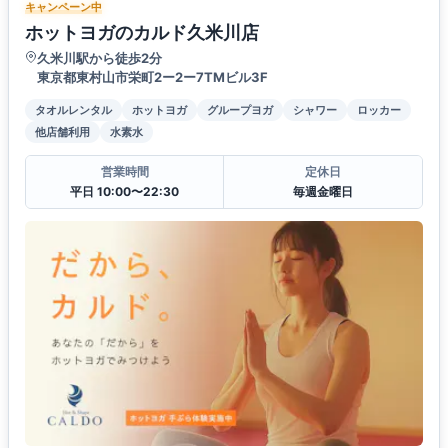
キャンペーン中
ホットヨガのカルド久米川店
久米川駅から徒歩2分
東京都東村山市栄町2ー2ー7TMビル3F
タオルレンタル
ホットヨガ
グループヨガ
シャワー
ロッカー
他店舗利用
水素水
営業時間
定休日
平日 10:00〜22:30
毎週金曜日