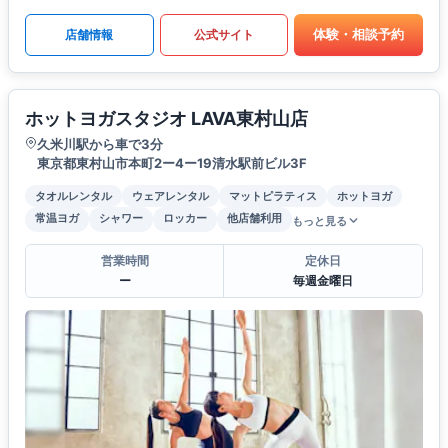
体験・相談予約
店舗情報
公式サイト
ホットヨガスタジオ LAVA東村山店
久米川駅から車で3分
東京都東村山市本町2ー4ー19清水駅前ビル3F
タオルレンタル
ウェアレンタル
マットピラティス
ホットヨガ
常温ヨガ
シャワー
ロッカー
他店舗利用
もっと見る
営業時間
定休日
ー
毎週金曜日