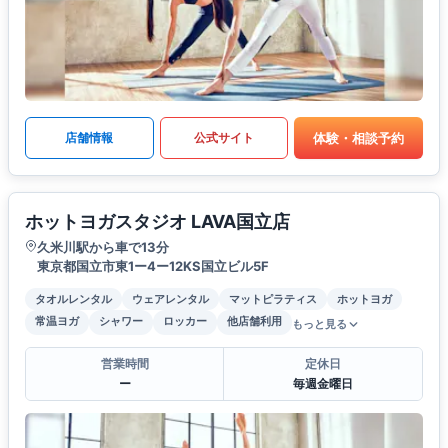
体験・相談予約
店舗情報
公式サイト
ホットヨガスタジオ LAVA国立店
久米川駅から車で13分
東京都国立市東1ー4ー12KS国立ビル5F
タオルレンタル
ウェアレンタル
マットピラティス
ホットヨガ
常温ヨガ
シャワー
ロッカー
他店舗利用
もっと見る
営業時間
定休日
ー
毎週金曜日