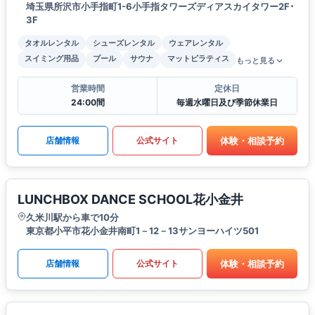
埼玉県所沢市小手指町1-6小手指タワーズディアスカイタワー2F･
3F
タオルレンタル
シューズレンタル
ウェアレンタル
スイミング用品
プール
サウナ
マットピラティス
もっと見る
営業時間
定休日
24:00間
毎週水曜日及び季節休業日
体験・相談予約
店舗情報
公式サイト
LUNCHBOX DANCE SCHOOL花小金井
久米川駅から車で10分
東京都小平市花小金井南町1－12－13サンヨーハイツ501
体験・相談予約
店舗情報
公式サイト