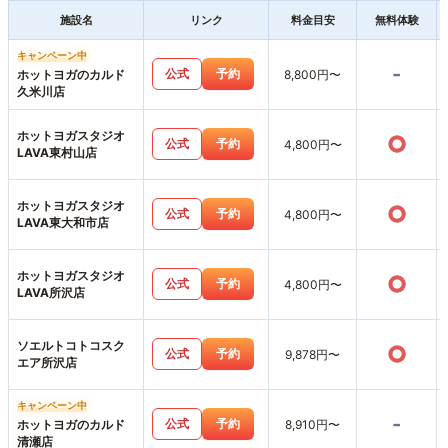
施設名
リンク
料金目安
無料体験
キャンペーン中
-
公式
予約
ホットヨガのカルド
8,800円〜
久米川店
ホットヨガスタジオ
○
公式
予約
4,800円〜
LAVA東村山店
ホットヨガスタジオ
○
公式
予約
4,800円〜
LAVA東大和市店
ホットヨガスタジオ
○
公式
予約
4,800円〜
LAVA所沢店
ソエルトコトコスク
○
公式
予約
9,878円〜
エア所沢店
キャンペーン中
-
公式
予約
ホットヨガのカルド
8,910円〜
清瀬店