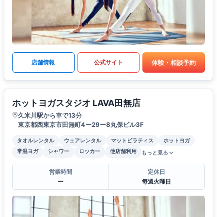
体験・相談予約
店舗情報
公式サイト
ホットヨガスタジオ LAVA田無店
久米川駅から車で13分
東京都西東京市田無町4ー29ー8丸保ビル3F
タオルレンタル
ウェアレンタル
マットピラティス
ホットヨガ
常温ヨガ
シャワー
ロッカー
他店舗利用
もっと見る
営業時間
定休日
ー
毎週火曜日