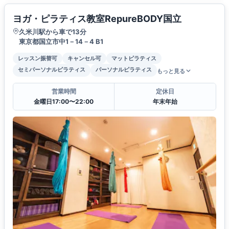
ヨガ・ピラティス教室RepureBODY国立
久米川駅から車で13分
東京都国立市中1－14－4 B1
レッスン振替可
キャンセル可
マットピラティス
セミパーソナルピラティス
パーソナルピラティス
もっと見る
営業時間
定休日
金曜日17:00〜22:00
年末年始