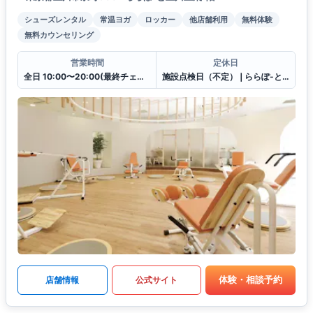
シューズレンタル
常温ヨガ
ロッカー
他店舗利用
無料体験
無料カウンセリング
営業時間
定休日
全日 10:00〜20:00(最終チェックイン19:30)
施設点検日（不定）❘ららぽ-と立川立飛休館日（連動）
体験・相談予約
店舗情報
公式サイト