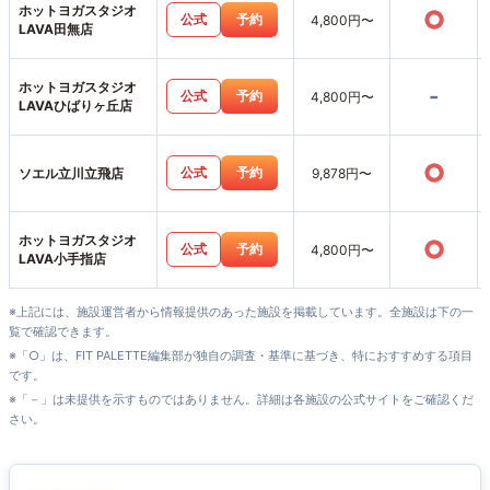
ホットヨガスタジオ
○
公式
予約
4,800円〜
LAVA田無店
ホットヨガスタジオ
-
公式
予約
4,800円〜
LAVAひばりヶ丘店
○
公式
予約
ソエル立川立飛店
9,878円〜
ホットヨガスタジオ
○
公式
予約
4,800円〜
LAVA小手指店
※上記には、施設運営者から情報提供のあった施設を掲載しています。全施設は下の一
覧で確認できます。
※「○」は、FIT PALETTE編集部が独自の調査・基準に基づき、特におすすめする項目
です。
※「－」は未提供を示すものではありません。詳細は各施設の公式サイトをご確認くだ
さい。