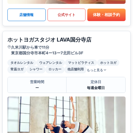
体験・相談予約
店舗情報
公式サイト
ホットヨガスタジオ LAVA国分寺店
久米川駅から車で11分
東京都国分寺市本町4ー13ー7北田ビル3F
タオルレンタル
ウェアレンタル
マットピラティス
ホットヨガ
常温ヨガ
シャワー
ロッカー
他店舗利用
もっと見る
営業時間
定休日
ー
毎週金曜日