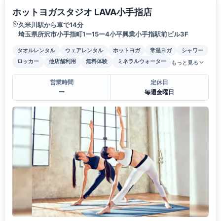
ホットヨガスタジオ LAVA小手指店
久米川駅から車で14分
埼玉県所沢市小手指町1ー15ー4小平興業小手指駅前ビル3F
タオルレンタル
ウェアレンタル
ホットヨガ
常温ヨガ
シャワー
ロッカー
他店舗利用
無料体験
ミネラルウォーター
もっと見る
営業時間
定休日
ー
毎週金曜日