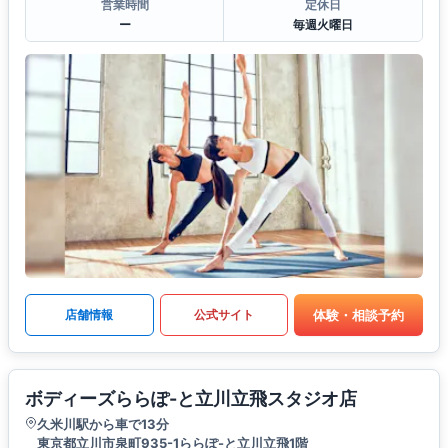
営業時間
定休日
ー
毎週火曜日
体験・相談予約
店舗情報
公式サイト
ボディーズららぽ-と立川立飛スタジオ店
久米川駅から車で13分
東京都立川市泉町935-1ららぽ-と立川立飛1階