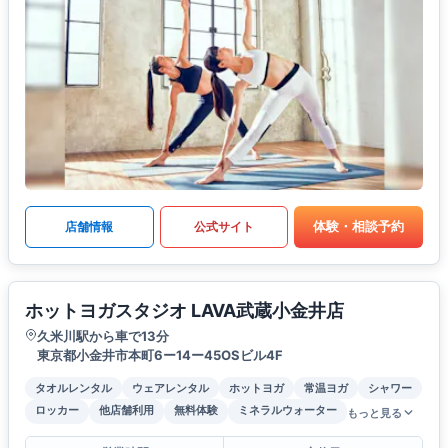
体験・相談予約
店舗情報
公式サイト
ホットヨガスタジオ LAVA武蔵小金井店
久米川駅から車で13分
東京都小金井市本町6ー14ー45OSビル4F
タオルレンタル
ウェアレンタル
ホットヨガ
常温ヨガ
シャワー
ロッカー
他店舗利用
無料体験
ミネラルウォーター
もっと見る