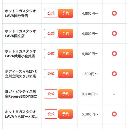
ホットヨガスタジオ
○
公式
予約
4,800円〜
LAVA国分寺店
ホットヨガスタジオ
○
公式
予約
4,800円〜
LAVA国立店
ホットヨガスタジオ
○
公式
予約
4,800円〜
LAVA武蔵小金井店
ボディーズららぽ-と
○
公式
予約
1,500円〜
立川立飛スタジオ店
ヨガ・ピラティス教
-
公式
予約
8,800円〜
室RepureBODY国立
ホットヨガスタジオ
○
公式
予約
5,300円〜
LAVAららぽーと立川
立飛店