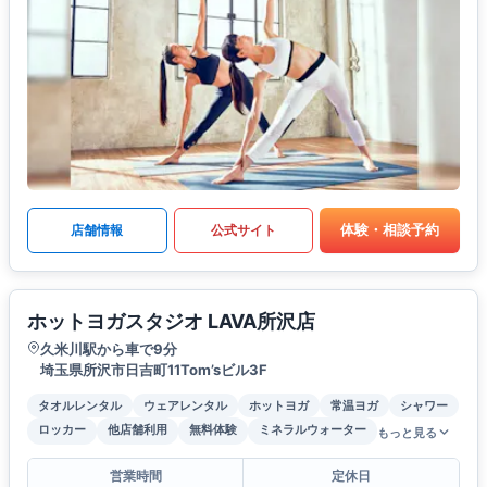
体験・相談予約
店舗情報
公式サイト
ホットヨガスタジオ LAVA所沢店
久米川駅から車で9分
埼玉県所沢市日吉町11Tom’sビル3F
タオルレンタル
ウェアレンタル
ホットヨガ
常温ヨガ
シャワー
ロッカー
他店舗利用
無料体験
ミネラルウォーター
もっと見る
営業時間
定休日