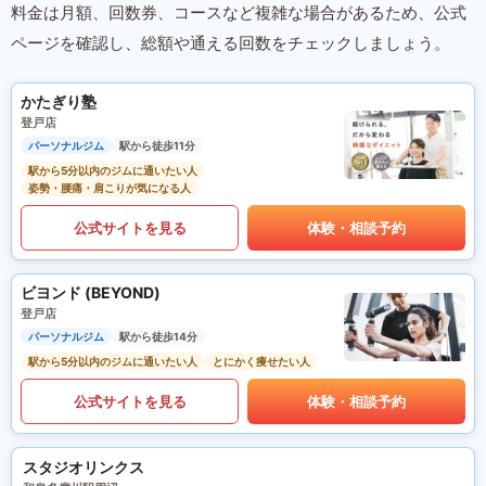
料金は月額、回数券、コースなど複雑な場合があるため、公式
ページを確認し、総額や通える回数をチェックしましょう。
かたぎり塾
登戸店
パーソナルジム
駅から徒歩11分
駅から5分以内のジムに通いたい人
姿勢・腰痛・肩こりが気になる人
公式サイトを見る
体験・相談予約
ビヨンド (BEYOND)
登戸店
パーソナルジム
駅から徒歩14分
駅から5分以内のジムに通いたい人
とにかく痩せたい人
公式サイトを見る
体験・相談予約
スタジオリンクス