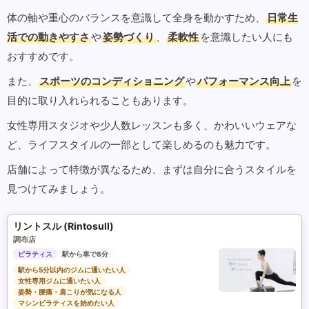
体の軸や重心のバランスを意識して全身を動かすため、
日常生
活での動きやすさ
や
姿勢づくり
、
柔軟性
を意識したい人にも
おすすめです。
また、
スポーツのコンディショニング
や
パフォーマンス向上
を
目的に取り入れられることもあります。
女性専用スタジオや少人数レッスンも多く、かわいいウェアな
ど、ライフスタイルの一部として楽しめるのも魅力です。
店舗によって特徴が異なるため、まずは自分に合うスタイルを
見つけてみましょう。
リントスル (Rintosull)
調布店
ピラティス
駅から車で8分
駅から5分以内のジムに通いたい人
女性専用ジムに通いたい人
姿勢・腰痛・肩こりが気になる人
マシンピラティスを始めたい人