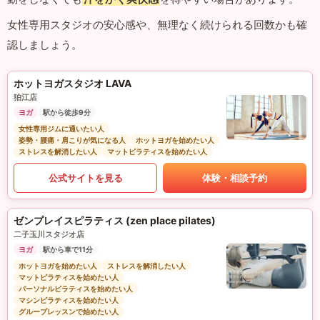
女性専用スタジオの安心感や、無理なく続けられる回数かも確
認しましょう。
ホットヨガスタジオ LAVA
狛江店
ヨガ
駅から徒歩9分
女性専用ジムに通いたい人
姿勢・腰痛・肩こりが気になる人
ホットヨガを始めたい人
ストレスを解消したい人
マットピラティスを始めたい人
公式サイトを見る
体験・相談予約
ゼンプレイスピラティス (zen place pilates)
二子玉川スタジオ店
ヨガ
駅から車で11分
ホットヨガを始めたい人
ストレスを解消したい人
マットピラティスを始めたい人
パーソナルピラティスを始めたい人
マシンピラティスを始めたい人
グループレッスンで始めたい人