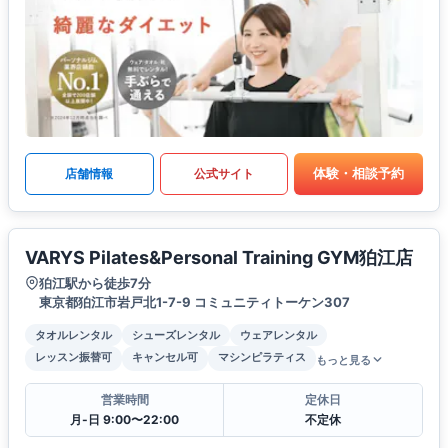
体験・相談予約
店舗情報
公式サイト
VARYS Pilates&Personal Training GYM狛江店
狛江駅から徒歩7分
東京都狛江市岩戸北1-7-9 コミュニティトーケン307
タオルレンタル
シューズレンタル
ウェアレンタル
レッスン振替可
キャンセル可
マシンピラティス
もっと見る
営業時間
定休日
月-日 9:00〜22:00
不定休