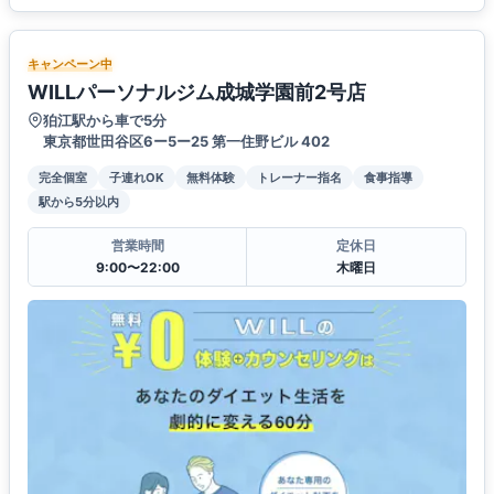
キャンペーン中
WILLパーソナルジム成城学園前2号店
狛江駅から車で5分
東京都世田谷区6ー5ー25 第一住野ビル 402
完全個室
子連れOK
無料体験
トレーナー指名
食事指導
駅から5分以内
営業時間
定休日
9:00〜22:00
木曜日