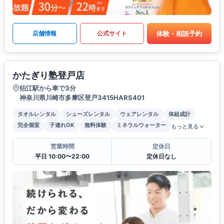
体験・相談予約
店舗情報
公式サイト
かたぎり塾登戸店
狛江駅から車で3分
神奈川県川崎市多摩区登戸3415HARS401
タオルレンタル
シューズレンタル
ウェアレンタル
体組成計
完全個室
子連れOK
無料体験
ミネラルウォーター
もっと見る
営業時間
定休日
平日 10:00〜22:00
定休日なし