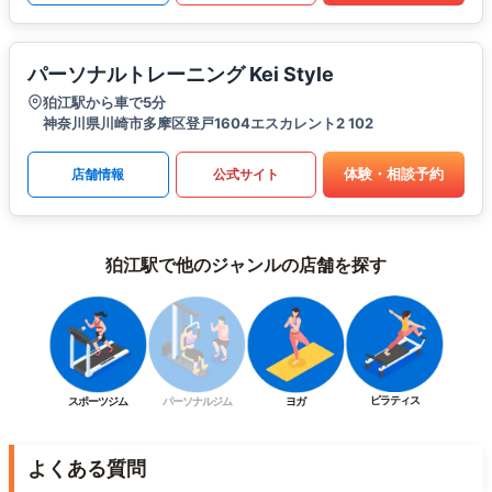
パーソナルトレーニング Kei Style
狛江駅から車で5分
神奈川県川崎市多摩区登戸1604エスカレント2 102
体験・相談予約
店舗情報
公式サイト
狛江駅で他のジャンルの店舗を探す
ピラティス
スポーツジム
パーソナルジム
ヨガ
よくある質問