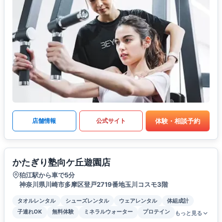
体験・相談予約
店舗情報
公式サイト
かたぎり塾向ケ丘遊園店
狛江駅から車で5分
神奈川県川崎市多摩区登戸2719番地玉川コスモ3階
タオルレンタル
シューズレンタル
ウェアレンタル
体組成計
子連れOK
無料体験
ミネラルウォーター
プロテイン
もっと見る