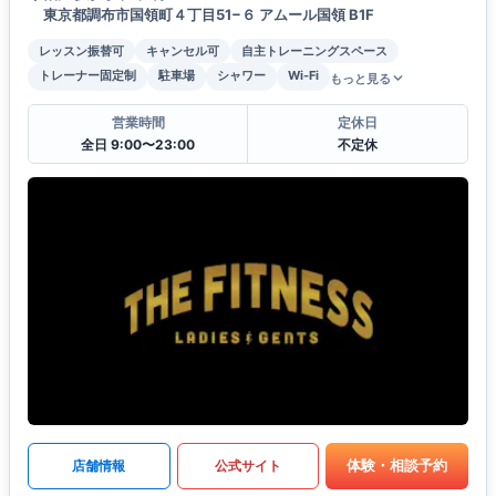
東京都調布市国領町４丁目51−６ アムール国領 B1F
レッスン振替可
キャンセル可
自主トレーニングスペース
トレーナー固定制
駐車場
シャワー
Wi-Fi
もっと見る
営業時間
定休日
全日 9:00〜23:00
不定休
体験・相談予約
店舗情報
公式サイト