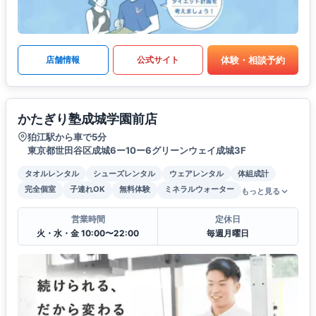
体験・相談予約
店舗情報
公式サイト
かたぎり塾成城学園前店
狛江駅から車で5分
東京都世田谷区成城6ー10ー6グリーンウェイ成城3F
タオルレンタル
シューズレンタル
ウェアレンタル
体組成計
完全個室
子連れOK
無料体験
ミネラルウォーター
もっと見る
営業時間
定休日
火・水・金 10:00〜22:00
毎週月曜日