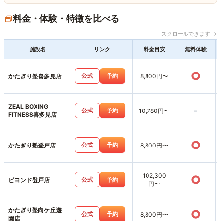
料金・体験・特徴を比べる
スクロールできます →
施設名
リンク
料金目安
無料体験
○
公式
予約
かたぎり塾喜多見店
8,800円〜
ZEAL BOXING
-
公式
予約
10,780円〜
FITNESS喜多見店
○
公式
予約
かたぎり塾登戸店
8,800円〜
102,300
○
公式
予約
ビヨンド登戸店
円〜
かたぎり塾向ケ丘遊
○
公式
予約
8,800円〜
園店