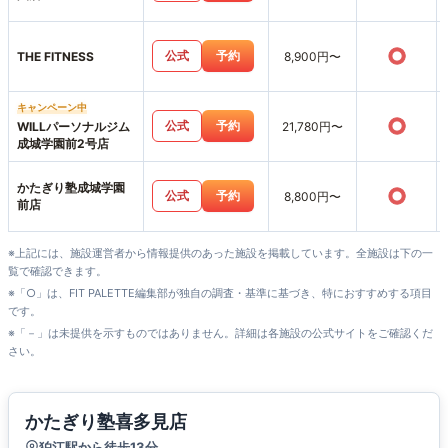
○
公式
予約
THE FITNESS
8,900円〜
キャンペーン中
○
公式
予約
WILLパーソナルジム
21,780円〜
成城学園前2号店
かたぎり塾成城学園
○
公式
予約
8,800円〜
前店
※上記には、施設運営者から情報提供のあった施設を掲載しています。全施設は下の一
覧で確認できます。
※「○」は、FIT PALETTE編集部が独自の調査・基準に基づき、特におすすめする項目
です。
※「－」は未提供を示すものではありません。詳細は各施設の公式サイトをご確認くだ
さい。
かたぎり塾喜多見店
狛江駅から徒歩13分