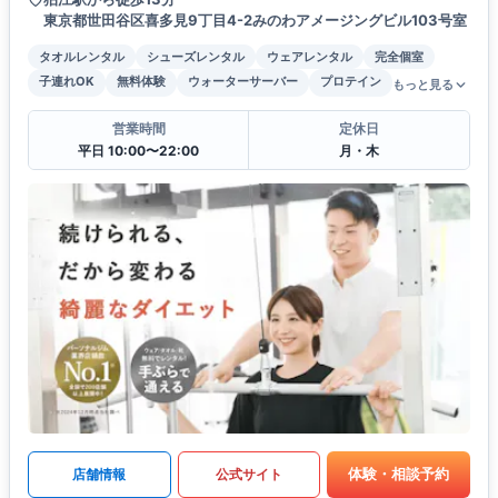
東京都世田谷区喜多見9丁目4-2みのわアメージングビル103号室
タオルレンタル
シューズレンタル
ウェアレンタル
完全個室
子連れOK
無料体験
ウォーターサーバー
プロテイン
もっと見る
営業時間
定休日
平日 10:00〜22:00
月・木
体験・相談予約
店舗情報
公式サイト