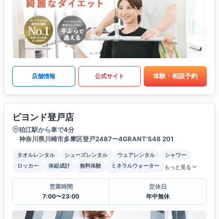
体験・相談予約
店舗情報
公式サイト
ビヨンド登戸店
狛江駅から車で4分
神奈川県川崎市多摩区登戸2487ー4GRANT'S48 201
タオルレンタル
シューズレンタル
ウェアレンタル
シャワー
ロッカー
体組成計
無料体験
ミネラルウォーター
もっと見る
営業時間
定休日
7:00〜23:00
年中無休