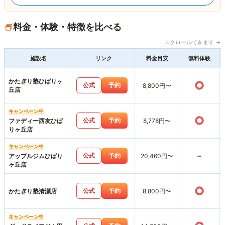
料金・体験・特徴を比べる
スクロールできます →
施設名
リンク
料金目安
無料体験
かたぎり塾ひばりヶ
○
公式
予約
8,800円〜
丘店
キャンペーン中
○
公式
予約
ファディー西友ひば
8,778円〜
りヶ丘店
キャンペーン中
-
公式
予約
アップルジムひばり
20,460円〜
ヶ丘店
○
公式
予約
かたぎり塾清瀬店
8,800円〜
キャンペーン中