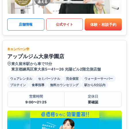
体験・相談予約
店舗情報
公式サイト
キャンペーン中
アップルジム大泉学園店
東久留米駅から車で11分
東京都練馬区東大泉5ー41ー26 光陽ビル2階北側店舗
ウェアレンタル
セミパーソナル
完全個室
ウォーターサーバー
プロテイン
食事指導
無料カウンセリング
駅から5分以内
営業時間
定休日
9:00〜21:25
要確認