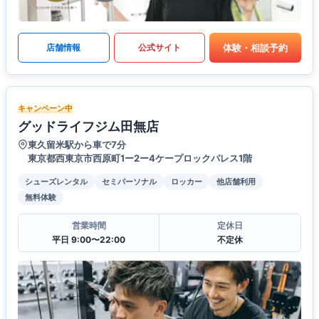
体験・相談予約
店舗情報
公式サイト
キャンペーン中
グッドライフジム田無店
東久留米駅から車で7分
東京都西東京市西原町1ー2ー4ケープロックパレス1階
シューズレンタル
セミパーソナル
ロッカー
他店舗利用
無料体験
営業時間
定休日
平日 9:00〜22:00
不定休