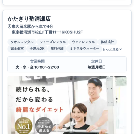
かたぎり塾清瀬店
東久留米駅から車で4分
東京都清瀬市松山1丁目11ー16KOSHU2F
タオルレンタル
シューズレンタル
ウェアレンタル
体組成計
完全個室
子連れOK
無料体験
ミネラルウォーター
もっと見る
営業時間
定休日
火・水・金 10:00〜22:00
毎週月曜日