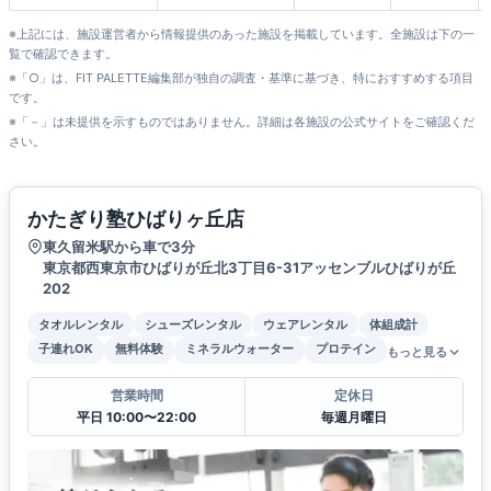
※上記には、施設運営者から情報提供のあった施設を掲載しています。全施設は下の一
覧で確認できます。
※「○」は、FIT PALETTE編集部が独自の調査・基準に基づき、特におすすめする項目
です。
※「－」は未提供を示すものではありません。詳細は各施設の公式サイトをご確認くだ
さい。
かたぎり塾ひばりヶ丘店
東久留米駅から車で3分
東京都西東京市ひばりが丘北3丁目6-31アッセンブルひばりが丘
202
タオルレンタル
シューズレンタル
ウェアレンタル
体組成計
子連れOK
無料体験
ミネラルウォーター
プロテイン
もっと見る
営業時間
定休日
平日 10:00〜22:00
毎週月曜日