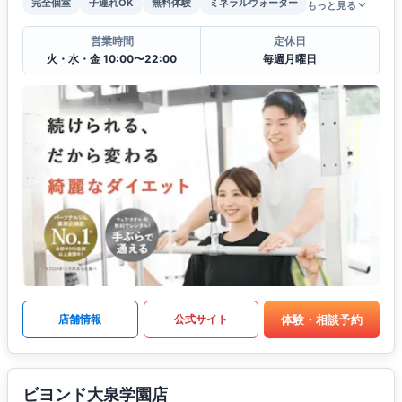
完全個室
子連れOK
無料体験
ミネラルウォーター
もっと見る
営業時間
定休日
火・水・金 10:00〜22:00
毎週月曜日
体験・相談予約
店舗情報
公式サイト
ビヨンド大泉学園店