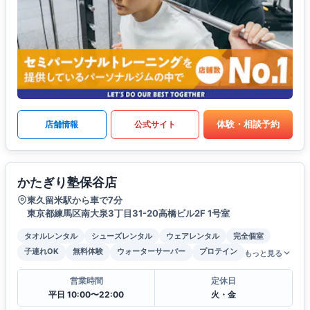
体験・相談予約
店舗情報
公式サイト
かたぎり塾保谷店
東久留米駅から車で7分
東京都練馬区南大泉3丁目31-20高橋ビル2F 1号室
タオルレンタル
シューズレンタル
ウェアレンタル
完全個室
子連れOK
無料体験
ウォーターサーバー
プロテイン
もっと見る
営業時間
定休日
平日 10:00〜22:00
火・金