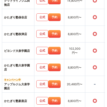
○
公式
予約
グッドライフジム田
14,800円〜
無店
○
公式
予約
かたぎり塾保谷店
8,800円〜
○
公式
予約
かたぎり塾秋津店
8,800円〜
102,300
○
公式
予約
ビヨンド大泉学園店
円〜
かたぎり塾大泉学園
○
公式
予約
8,800円〜
店
キャンペーン中
-
公式
予約
アップルジム大泉学
20,460円〜
園店
○
公式
予約
かたぎり塾新座店
8,800円〜