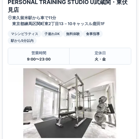
PERSONAL TRAINING STUDIO U武蔵関・東伏
見店
東久留米駅から車で11分
東京都練馬区関町東2丁目13－10キャッスル鹿田1F
マシンピラティス
子連れOK
無料体験
食事指導
駅から5分以内
営業時間
定休日
9:00〜23:00
火・金