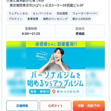
東久留米駅から車で4分
東京都西東京市ひばりヶ丘北3ー3ー26西建ビル3F
ウェアレンタル
セミパーソナル
完全個室
ウォーターサーバー
プロテイン
食事指導
無料カウンセリング
駅から5分以内
営業時間
定休日
9:00〜21:25
要確認
体験・相談予約
店舗情報
公式サイト