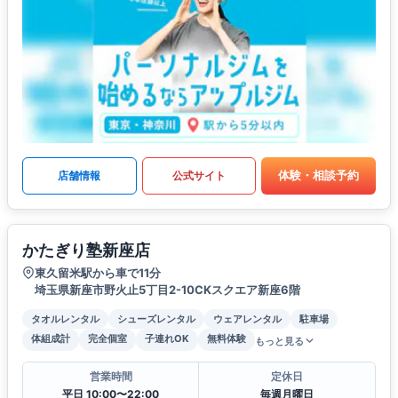
体験・相談予約
店舗情報
公式サイト
かたぎり塾新座店
東久留米駅から車で11分
埼玉県新座市野火止5丁目2-10CKスクエア新座6階
タオルレンタル
シューズレンタル
ウェアレンタル
駐車場
体組成計
完全個室
子連れOK
無料体験
もっと見る
営業時間
定休日
平日 10:00〜22:00
毎週月曜日