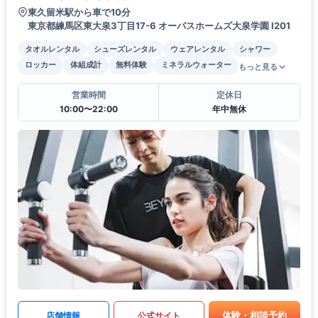
東久留米駅から車で10分
東京都練馬区東大泉3丁目17-6 オーパスホームズ大泉学園 Ⅰ201
タオルレンタル
シューズレンタル
ウェアレンタル
シャワー
ロッカー
体組成計
無料体験
ミネラルウォーター
もっと見る
営業時間
定休日
10:00〜22:00
年中無休
体験・相談予約
店舗情報
公式サイト