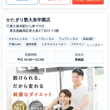
かたぎり塾大泉学園店
東久留米駅から車で11分
東京都練馬区東大泉3丁目17-1 1階
タオルレンタル
シューズレンタル
ウェアレンタル
体組成計
子連れOK
無料体験
ミネラルウォーター
プロテイン
もっと見る
営業時間
定休日
平日 10:00〜22:00
要確認