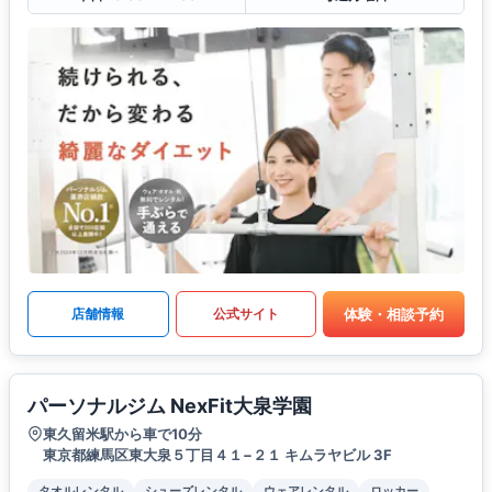
体験・相談予約
店舗情報
公式サイト
パーソナルジム NexFit大泉学園
東久留米駅から車で10分
東京都練馬区東大泉５丁目４１−２１ キムラヤビル 3F
タオルレンタル
シューズレンタル
ウェアレンタル
ロッカー