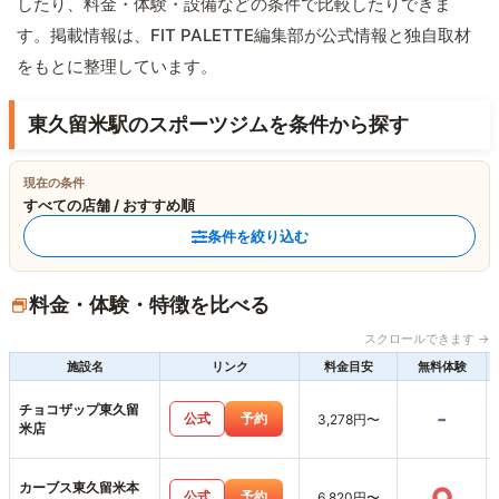
したり、料金・体験・設備などの条件で比較したりできま
す。掲載情報は、FIT PALETTE編集部が公式情報と独自取材
をもとに整理しています。
東久留米駅のスポーツジムを条件から探す
現在の条件
すべての店舗 / おすすめ順
条件を絞り込む
料金・体験・特徴を比べる
スクロールできます →
施設名
リンク
料金目安
無料体験
チョコザップ東久留
-
公式
予約
3,278円〜
米店
カーブス東久留米本
○
公式
予約
6,820円〜