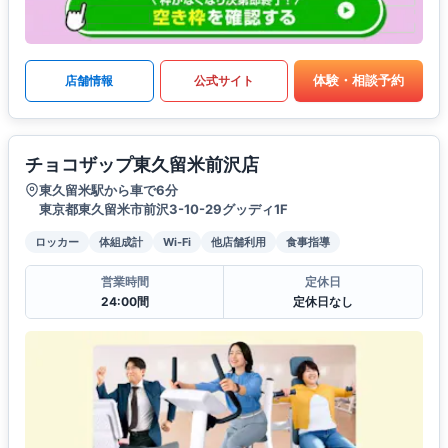
体験・相談予約
店舗情報
公式サイト
チョコザップ東久留米前沢店
東久留米駅から車で6分
東京都東久留米市前沢3-10-29グッディ1F
ロッカー
体組成計
Wi-Fi
他店舗利用
食事指導
営業時間
定休日
24:00間
定休日なし