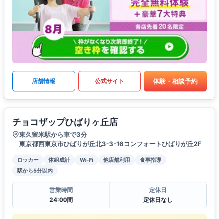
体験・相談予約
店舗情報
公式サイト
チョコザップひばりヶ丘店
東久留米駅から車で3分
東京都西東京市ひばりが丘北3-3-16コンフォートひばりが丘2F
ロッカー
体組成計
Wi-Fi
他店舗利用
食事指導
駅から5分以内
営業時間
定休日
24:00間
定休日なし