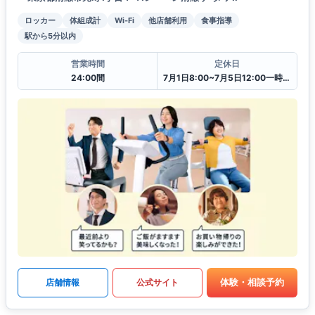
ロッカー
体組成計
Wi-Fi
他店舗利用
食事指導
駅から5分以内
営業時間
定休日
24:00間
7月1日8:00~7月5日12:00一時閉館中
体験・相談予約
店舗情報
公式サイト