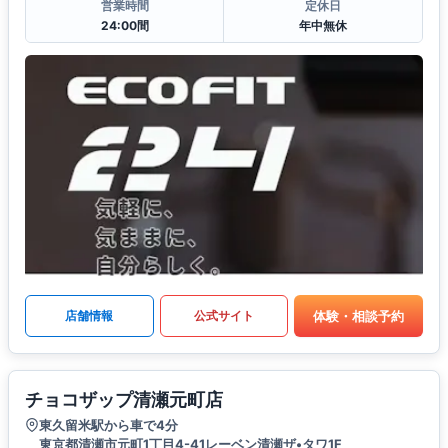
営業時間
定休日
24:00間
年中無休
体験・相談予約
店舗情報
公式サイト
チョコザップ清瀬元町店
東久留米駅から車で4分
東京都清瀬市元町1丁目4-41レーベン清瀬ザ•タワ1F