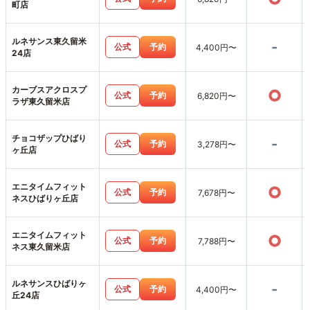
町店
ルネサンス東久留米
-
公式
予約
4,400円〜
24店
カーブスアクロスプ
○
公式
予約
6,820円〜
ラザ東久留米店
チョコザップひばり
-
公式
予約
3,278円〜
ヶ丘店
エニタイムフィット
○
公式
予約
7,678円〜
ネスひばりヶ丘店
エニタイムフィット
○
公式
予約
7,788円〜
ネス東久留米店
ルネサンスひばりヶ
-
公式
予約
4,400円〜
丘24店