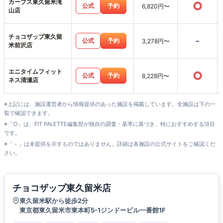
カーブス東久留米滝
○
公式
予約
6,820円〜
山店
チョコザップ東久留
-
公式
予約
3,278円〜
米前沢店
エニタイムフィット
○
公式
予約
8,228円〜
ネス清瀬店
※上記には、施設運営者から情報提供のあった施設を掲載しています。全施設は下の一
覧で確認できます。
※「○」は、FIT PALETTE編集部が独自の調査・基準に基づき、特におすすめする項目
です。
※「－」は未提供を示すものではありません。詳細は各施設の公式サイトをご確認くだ
さい。
チョコザップ東久留米店
東久留米駅から徒歩2分
東京都東久留米市東本町5-1ジンドービル一番館1F