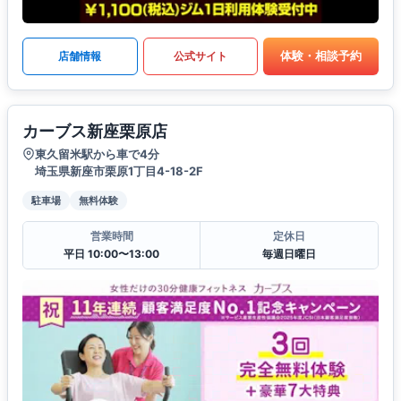
体験・相談予約
店舗情報
公式サイト
カーブス新座栗原店
東久留米駅から車で4分
埼玉県新座市栗原1丁目4-18-2F
駐車場
無料体験
営業時間
定休日
平日 10:00〜13:00
毎週日曜日