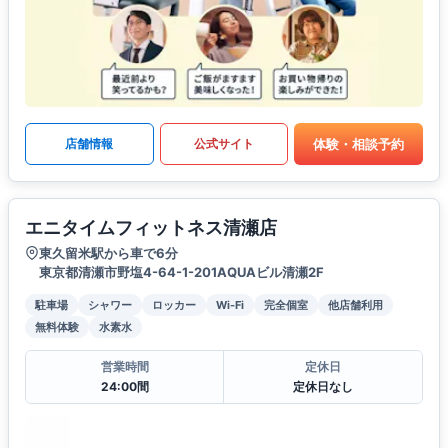
体験・相談予約
店舗情報
公式サイト
エニタイムフィットネス清瀬店
東久留米駅から車で6分
東京都清瀬市野塩4-64-1-201AQUAビル清瀬2F
駐車場
シャワー
ロッカー
Wi-Fi
完全個室
他店舗利用
無料体験
水素水
営業時間
定休日
24:00間
定休日なし