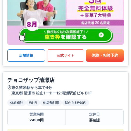
体験・相談予約
店舗情報
公式サイト
チョコザップ清瀬店
東久留米駅から車で4分
東京都 清瀬市 松山1ー11ー12 清瀬駅前ビル B1F
体組成計
Wi-Fi
他店舗利用
駅から5分以内
営業時間
定休日
24:00間
要確認