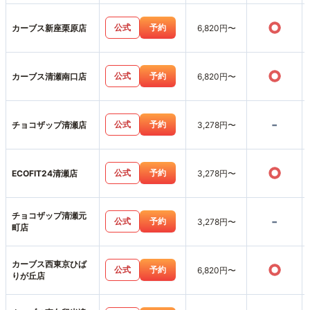
○
公式
予約
カーブス新座栗原店
6,820円〜
○
公式
予約
カーブス清瀬南口店
6,820円〜
-
公式
予約
チョコザップ清瀬店
3,278円〜
○
公式
予約
ECOFIT24清瀬店
3,278円〜
チョコザップ清瀬元
-
公式
予約
3,278円〜
町店
カーブス西東京ひば
○
公式
予約
6,820円〜
りが丘店