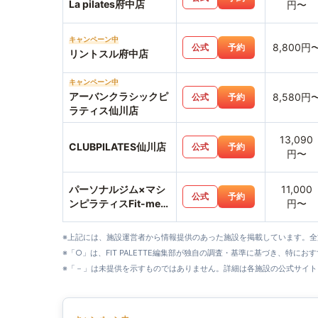
La pilates府中店
円〜
キャンペーン中
8,800円
公式
予約
リントスル府中店
キャンペーン中
アーバンクラシックピ
8,580円
公式
予約
ラティス仙川店
13,090
CLUBPILATES仙川店
公式
予約
円〜
パーソナルジム×マシ
11,000
公式
予約
ンピラティスFit-me武
円〜
蔵小金井店
※上記には、施設運営者から情報提供のあった施設を掲載しています。
※「○」は、FIT PALETTE編集部が独自の調査・基準に基づき、特にお
※「－」は未提供を示すものではありません。詳細は各施設の公式サイト