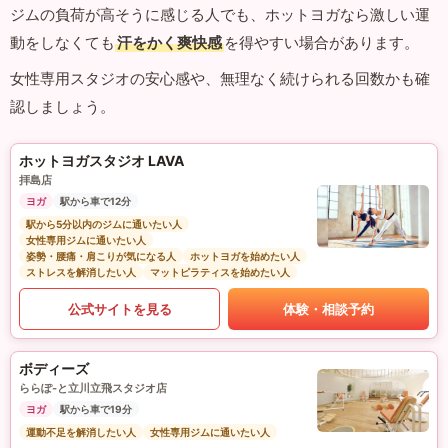
ジムの負荷が高そうに感じる人でも、ホットヨガなら激しい運
動をしなくても
汗をかく爽快感
を得やすい場合があります。
女性専用スタジオの安心感や、無理なく続けられる回数かも確
認しましょう。
ホットヨガスタジオ LAVA
拝島店
ヨガ
駅から車で12分
駅から5分以内のジムに通いたい人
女性専用ジムに通いたい人
姿勢・腰痛・肩こりが気になる人
ホットヨガを始めたい人
ストレスを解消したい人
マットピラティスを始めたい人
公式サイトを見る
体験・相談予約
ボディーズ
ららぽ-と立川立飛スタジオ店
ヨガ
駅から車で19分
運動不足を解消したい人
女性専用ジムに通いたい人