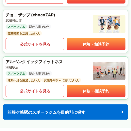
チョコザップ (chocoZAP)
武蔵村山店
スポーツジム
駅から車で6分
隙間時間を活用したい人
公式サイトを見る
体験・相談予約
アルペンクイックフィットネス
河辺駅店
スポーツジム
駅から車で12分
運動不足を解消したい人
女性専用ジムに通いたい人
公式サイトを見る
体験・相談予約
箱根ケ崎駅のスポーツジムを目的別に探す