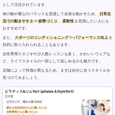
として注目されています。
体の軸や重心のバランスを意識して全身を動かすため、
日常生
活での動きやすさ
や
姿勢づくり
、
柔軟性
を意識したい人にも
おすすめです。
また、
スポーツのコンディショニング
や
パフォーマンス向上
を
目的に取り入れられることもあります。
女性専用スタジオや少人数レッスンも多く、かわいいウェアな
ど、ライフスタイルの一部として楽しめるのも魅力です。
店舗によって特徴が異なるため、まずは自分に合うスタイルを
見つけてみましょう。
ピラティス&ジム1to1 (pilates＆Gym1to1)
立川店
ピラティス
駅から車で20分
駅から5分以内のジムに通いたい人
女性専用ジムに通いたい人