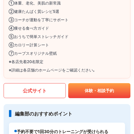
①体重、老化、美肌の新常識
②健康たんぱく質レシピ5選
③コーチが運動を丁寧にサポート
④痩せる食べ方ガイド
⑤おうちで簡単ストレッチガイド
⑥カロリー計算シート
⑦カーブスオリジナル壁紙
※各店先着20名限定
※詳細は各店舗のホームページをご確認ください｡
公式サイト
体験・相談予約
編集部のおすすめポイント
予約不要で1回30分のトレーニングが受けられる