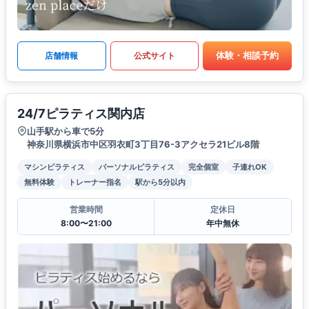
体験・相談予約
店舗情報
公式サイト
24/7ピラティス関内店
山手駅から車で5分
神奈川県横浜市中区羽衣町3丁目76-3アクセラ21ビル8階
マシンピラティス
パーソナルピラティス
完全個室
子連れOK
無料体験
トレーナー指名
駅から5分以内
営業時間
定休日
8:00〜21:00
年中無休