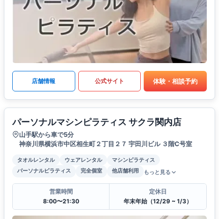
体験・相談予約
店舗情報
公式サイト
パーソナルマシンピラティス サクラ関内店
山手駅から車で5分
神奈川県横浜市中区相生町２丁目２７ 宇田川ビル ３階C号室
タオルレンタル
ウェアレンタル
マシンピラティス
パーソナルピラティス
完全個室
他店舗利用
もっと見る
営業時間
定休日
8:00〜21:30
年末年始（12/29 ~ 1/3）