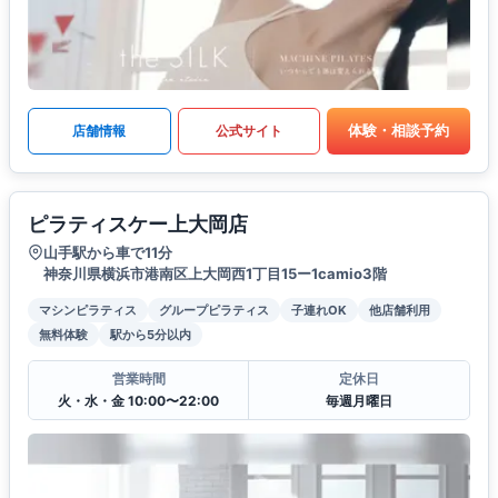
体験・相談予約
店舗情報
公式サイト
ピラティスケー上大岡店
山手駅から車で11分
神奈川県横浜市港南区上大岡西1丁目15ー1camio3階
マシンピラティス
グループピラティス
子連れOK
他店舗利用
無料体験
駅から5分以内
営業時間
定休日
火・水・金 10:00〜22:00
毎週月曜日