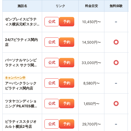
施設名
リンク
料金目安
無料体験
ゼンプレイスピラテ
-
公式
予約
10,450円〜
ィス横浜元町スタジ
オ店
24/7ピラティス関内
○
公式
予約
14,500円〜
店
パーソナルマシンピ
○
公式
予約
33,000円〜
ラティス サクラ関内
店
キャンペーン中
-
公式
予約
アーバンクラシック
8,580円〜
ピラティス関内店
ツタヤコンディショ
○
公式
予約
1,650円〜
ニング PILATES横浜
みなとみらい店
ピラティススタジオ
-
公式
予約
29,700円〜
ルルト横浜2号店