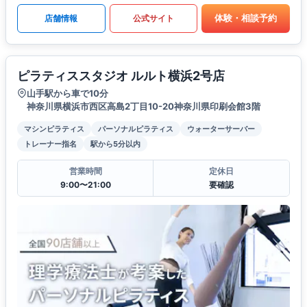
体験・相談予約
店舗情報
公式サイト
ピラティススタジオ ルルト横浜2号店
山手駅から車で10分
神奈川県横浜市西区高島2丁目10-20神奈川県印刷会館3階
マシンピラティス
パーソナルピラティス
ウォーターサーバー
トレーナー指名
駅から5分以内
営業時間
定休日
9:00〜21:00
要確認