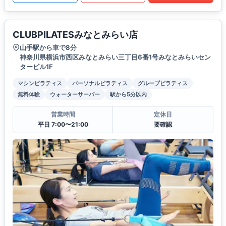
CLUBPILATESみなとみらい店
山手駅から車で8分
神奈川県横浜市西区みなとみらい三丁目6番1号みなとみらいセン
タービル1F
マシンピラティス
パーソナルピラティス
グループピラティス
無料体験
ウォーターサーバー
駅から5分以内
営業時間
定休日
平日 7:00〜21:00
要確認