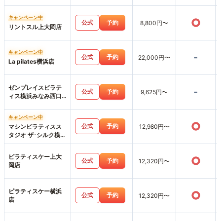
キャンペーン中
○
公式
予約
8,800円〜
リントスル上大岡店
キャンペーン中
-
公式
予約
22,000円〜
La pilates横浜店
ゼンプレイスピラテ
-
公式
予約
9,625円〜
ィス横浜みなみ西口
スタジオ店
キャンペーン中
○
公式
予約
マシンピラティスス
12,980円〜
タジオ ザ･シルク横浜
店
ピラティスケー上大
○
公式
予約
12,320円〜
岡店
ピラティスケー横浜
○
公式
予約
12,320円〜
店