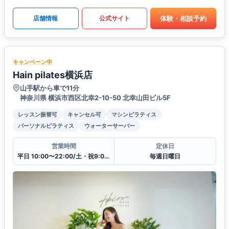
体験・相談予約
店舗情報
公式サイト
キャンペーン中
Hain pilates横浜店
山手駅から車で11分
神奈川県 横浜市西区北幸2-10-50 北幸山田ビル5F
レッスン振替可
キャンセル可
マシンピラティス
パーソナルピラティス
ウォーターサーバー
営業時間
定休日
平日 10:00〜22:00/土・祝9:00〜21:00
毎週日曜日