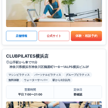
体験・相談予約
店舗情報
公式サイト
CLUBPILATES横浜店
山手駅から車で11分
神奈川県横浜市神奈川区鶴屋町1ー8ー1ALPS横浜ビル2F
マシンピラティス
パーソナルピラティス
グループピラティス
無料体験
ウォーターサーバー
駅から5分以内
営業時間
定休日
平日 7:00〜21:00
要確認