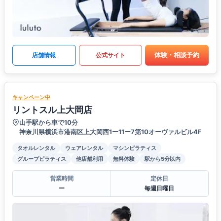
体験・相談予約
店舗情報
公式サイト
キャンペーン中
リントスル上大岡店
山手駅から車で10分
神奈川県横浜市港南区上大岡西1ー11ー7第10オーヴァルビル4F
タオルレンタル
ウェアレンタル
マシンピラティス
グループピラティス
他店舗利用
無料体験
駅から5分以内
営業時間
定休日
ー
毎週日曜日