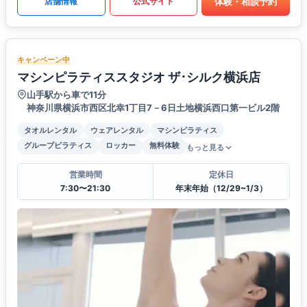
体験・相談予約
店舗情報
公式サイト
キャンペーン中
マシンピラティススタジオ ザ･シルク横浜店
山手駅から車で11分
神奈川県横浜市西区北幸1丁目7－6日土地横浜西口第一ビル2階
タオルレンタル
ウェアレンタル
マシンピラティス
グループピラティス
ロッカー
無料体験
もっと見る
営業時間
定休日
7:30〜21:30
年末年始（12/29~1/3）