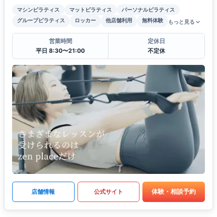
マシンピラティス
マットピラティス
パーソナルピラティス
グループピラティス
ロッカー
他店舗利用
無料体験
もっと見る
営業時間
定休日
平日 8:30〜21:00
不定休
体験・相談予約
店舗情報
公式サイト