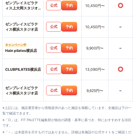
ゼンプレイスピラテ
○
公式
予約
10,450円〜
ィス上大岡スタジオ
店
ゼンプレイスピラテ
-
公式
予約
10,450円〜
ィス横浜スタジオ店
キャンペーン中
-
公式
予約
9,900円〜
Hain pilates横浜店
○
公式
予約
CLUBPILATES横浜店
13,090円〜
ゼンプレイスピラテ
-
公式
予約
9,625円〜
ィス横浜スタジオ店
※上記には、施設運営者から情報提供のあった施設を掲載しています。全施設は下の一
覧で確認できます。
※「○」は、FIT PALETTE編集部が独自の調査・基準に基づき、特におすすめする項目
です。
※「－」は未提供を示すものではありません。詳細は各施設の公式サイトをご確認くだ