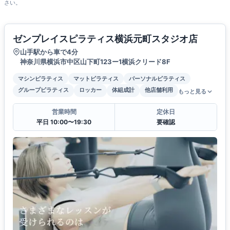
さい。
ゼンプレイスピラティス横浜元町スタジオ店
山手駅から車で4分
神奈川県横浜市中区山下町123ー1横浜クリード8F
マシンピラティス
マットピラティス
パーソナルピラティス
グループピラティス
ロッカー
体組成計
他店舗利用
もっと見る
営業時間
定休日
平日 10:00〜19:30
要確認