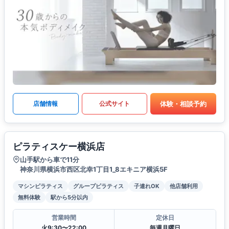
体験・相談予約
店舗情報
公式サイト
ピラティスケー横浜店
山手駅から車で11分
神奈川県横浜市西区北幸1丁目1_8エキニア横浜5F
マシンピラティス
グループピラティス
子連れOK
他店舗利用
無料体験
駅から5分以内
営業時間
定休日
火9:30〜22:00
毎週月曜日