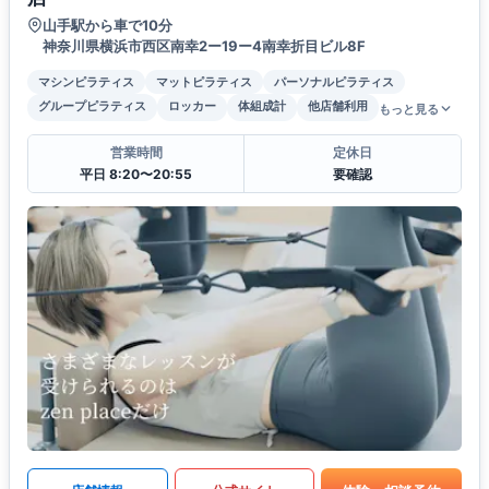
山手駅から車で10分
神奈川県横浜市西区南幸2ー19ー4南幸折目ビル8F
マシンピラティス
マットピラティス
パーソナルピラティス
グループピラティス
ロッカー
体組成計
他店舗利用
もっと見る
営業時間
定休日
平日 8:20〜20:55
要確認