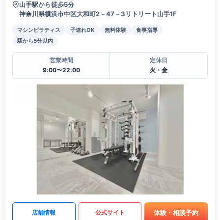
山手駅から徒歩5分
神奈川県横浜市中区大和町2－47－3リトリート山手1F
マシンピラティス
子連れOK
無料体験
食事指導
駅から5分以内
営業時間
定休日
9:00〜22:00
火・金
体験・相談予約
店舗情報
公式サイト