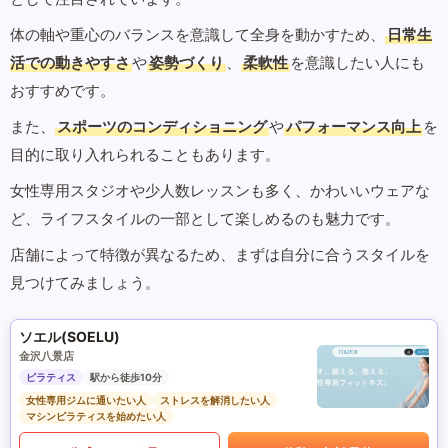
体の軸や重心のバランスを意識して全身を動かすため、
日常生
活での動きやすさ
や
姿勢づくり
、
柔軟性
を意識したい人にも
おすすめです。
また、
スポーツのコンディショニング
や
パフォーマンス向上
を
目的に取り入れられることもあります。
女性専用スタジオや少人数レッスンも多く、かわいいウェアな
ど、ライフスタイルの一部として楽しめるのも魅力です。
店舗によって特徴が異なるため、まずは自分に合うスタイルを
見つけてみましょう。
ソエル(SOELU)
金沢八景店
ピラティス
駅から徒歩10分
女性専用ジムに通いたい人
ストレスを解消したい人
マシンピラティスを始めたい人