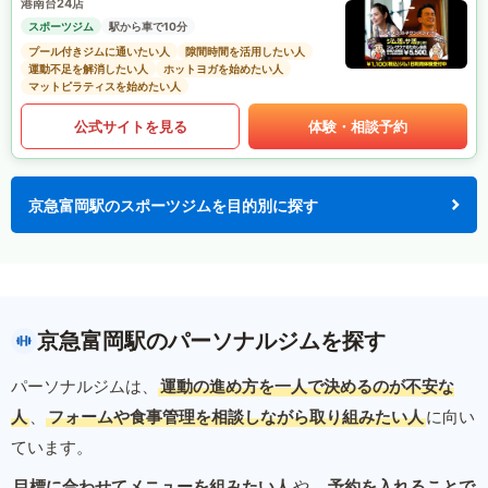
港南台24店
スポーツジム
駅から車で10分
プール付きジムに通いたい人
隙間時間を活用したい人
運動不足を解消したい人
ホットヨガを始めたい人
マットピラティスを始めたい人
公式サイトを見る
体験・相談予約
京急富岡駅のスポーツジムを目的別に探す
京急富岡駅のパーソナルジムを探す
パーソナルジムは、
運動の進め方を一人で決めるのが不安な
人
、
フォームや食事管理を相談しながら取り組みたい人
に向い
ています。
目標に合わせてメニューを組みたい人
や、
予約を入れることで