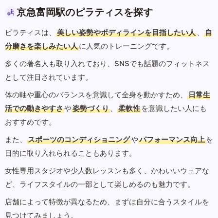
京急富岡駅のピラティスを探す
ピラティスは、
美しい姿勢やボディラインを目指したい人
、
自
分磨きを楽しみたい人
に人気のトレーニングです。
多くの著名人も取り入れており、SNSでも話題のフィットネス
として注目されています。
体の軸や重心のバランスを意識して全身を動かすため、
日常生
活での動きやすさ
や
姿勢づくり
、
柔軟性
を意識したい人にも
おすすめです。
また、
スポーツのコンディショニング
や
パフォーマンス向上
を
目的に取り入れられることもあります。
女性専用スタジオや少人数レッスンも多く、かわいいウェアな
ど、ライフスタイルの一部として楽しめるのも魅力です。
店舗によって特徴が異なるため、まずは自分に合うスタイルを
見つけてみましょう。