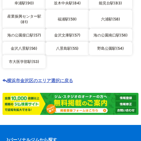
幸浦駅(90)
並木中央駅(84)
能見台駅(83)
産業振興センター駅
福浦駅(59)
六浦駅(58)
(81)
海の公園柴口駅(57)
金沢文庫駅(57)
海の公園南口駅(56)
金沢八景駅(56)
八景島駅(55)
野島公園駅(54)
市大医学部駅(53)
横浜市金沢区のエリア選択に戻る
パーソナルジムから探す