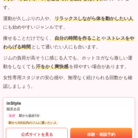
す。
運動が久しぶりの人や、
リラックスしながら体を動かしたい人
にも始めやすいジャンルです。
痩せることだけでなく、
自分の時間を作ること
や
ストレスをや
わらげる時間
として通いたい人にも合います。
ジムの負荷が高そうに感じる人でも、ホットヨガなら激しい運
動をしなくても
汗をかく爽快感
を得やすい場合があります。
女性専用スタジオの安心感や、無理なく続けられる回数かも確
認しましょう。
inStyle
能見台店
ヨガ
駅から徒歩7分
駅から5分以内のジムに通いたい人
公式サイトを見る
体験・相談予約